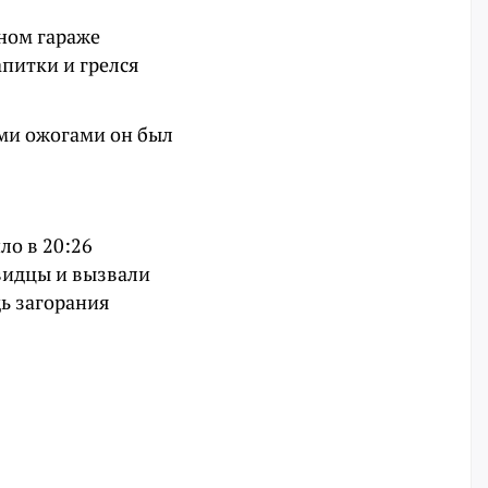
чном гараже
питки и грелся
ми ожогами он был
ло в 20:26
евидцы и вызвали
ь загорания