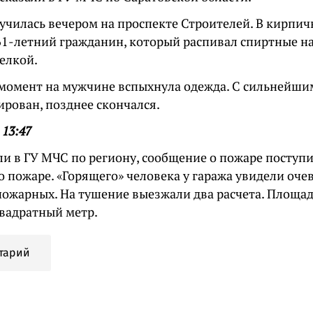
лучилась вечером на проспекте Строителей. В кирпи
61-летний гражданин, который распивал спиртные на
елкой.
 момент на мужчине вспыхнула одежда. С сильнейши
ирован, позднее скончался.
 13:47
и в ГУ МЧС по региону, сообщение о пожаре поступи
о пожаре. «Горящего» человека у гаража увидели оч
пожарных. На тушение выезжали два расчета. Площад
квадратный метр.
тарий