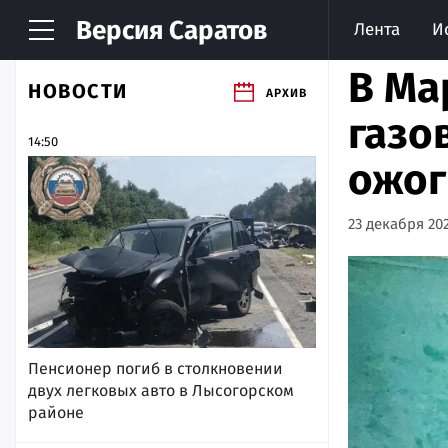
Версия
Саратов
Лента
И
В Ма
НОВОСТИ
АРХИВ
газо
14:50
ожог
23 декабря 202
Пенсионер погиб в столкновении
двух легковых авто в Лысогорском
районе