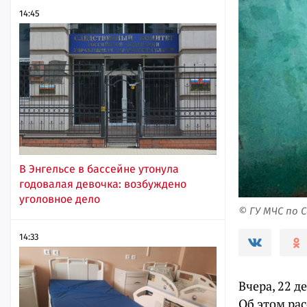
14:45
В Энгельсе в бассейне утонула
годовалая девочка: возбуждено
уголовное дело
© ГУ МЧС по 
14:33
Вчера, 22 д
Об этом рас