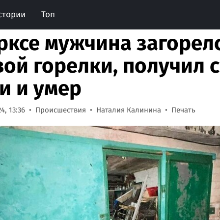
стории
Топ
рксе мужчина загорелс
вой горелки, получил 
и и умер
4, 13:36
Происшествия
Наталия Калинина
Печать