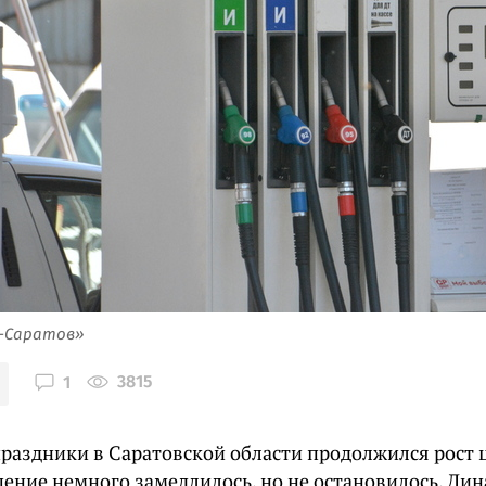
я-Саратов»
3815
1
праздники в Саратовской области продолжился рост ц
ение немного замедлилось, но не остановилось. Ди