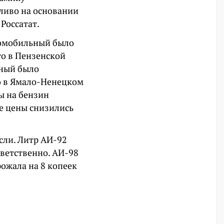
ливо на основании
 Россатат.
втомобильный было
го в Пензенской
ьный было
го в Ямало-Ненецком
ы на бензин
е цены снизились
сли. Литр АИ-92
тветственно. АИ-98
рожала на 8 копеек