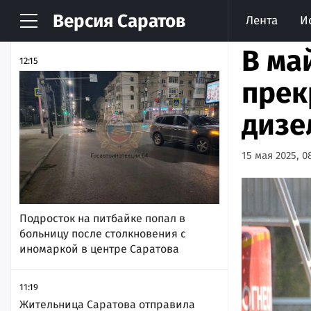
Версия
Саратов
Лента
И
НОВОСТИ
АРХИВ
В ма
12:15
прек
дизе
15 мая 2025, 0
Подросток на питбайке попал в
больницу после столкновения с
иномаркой в центре Саратова
11:19
Жительница Саратова отправила