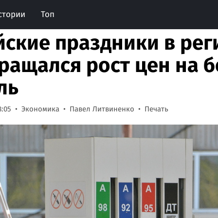
стории
Топ
йские праздники в рег
ращался рост цен на б
ль
8:05
Экономика
Павел Литвиненко
Печать