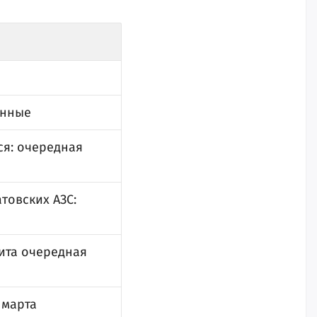
анные
ся: очередная
товских АЗС:
ита очередная
 марта