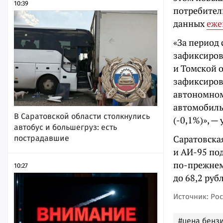
10:39
потребител
данных
еже
«За период 
зафиксирова
и Томской 
зафиксиров
автономном
автомобиль
В Саратовской области столкнулись
(-0,1%)», —
автобус и большегруз: есть
Саратовска
пострадавшие
и АИ-95 под
по-прежнему
10:27
до 68,2 руб
Источник: Рос
#цена бенз