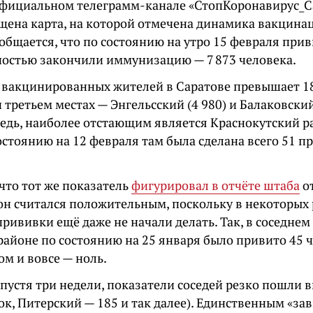
официальном телеграмм-канале «СтопКоронавирус_Са
щена карта, на которой отмечена динамика вакцина
общается, что по состоянию на утро 15 февраля прив
ностью закончили иммунизацию — 7 873 человека.
 вакцинированных жителей в Саратове превышает 18
 третьем местах — Энгельсский (4 980) и Балаковский
редь, наиболее отстающим является Краснокутский р
остоянию на 12 февраля там была сделана всего 51 п
что тот же показатель
фигурировал в отчёте штаба
от
 он считался положительным, поскольку в некоторых
прививки ещё даже не начали делать. Так, в соседне
районе по состоянию на 25 января было привито 45 ч
ом и вовсе — ноль.
спустя три недели, показатели соседей резко пошли 
к, Питерский — 185 и так далее). Единственным «за