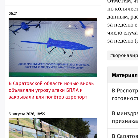
Отметим, чт
по количес
06:21
данным, ра
за неделю с
число случа
за неделю (
#коронавир
Материал
В Саратовской области ночью вновь
объявляли угрозу атаки БПЛА и
В Роспот
закрывали для полётов аэропорт
готовност
В минздра
6 августа 2026, 18:59
признака
В Сарато