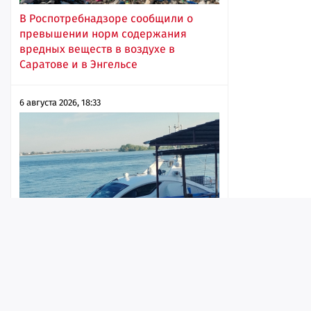
В Роспотребнадзоре сообщили о
превышении норм содержания
вредных веществ в воздухе в
Саратове и в Энгельсе
6 августа 2026, 18:33
Тому, кто будет возить пассажиров на
«Валдае», купленном за госсчет,
Лента
Истории
Топ
Реклама
Контакт
заплатят 15 миллионов бюджетных
рублей