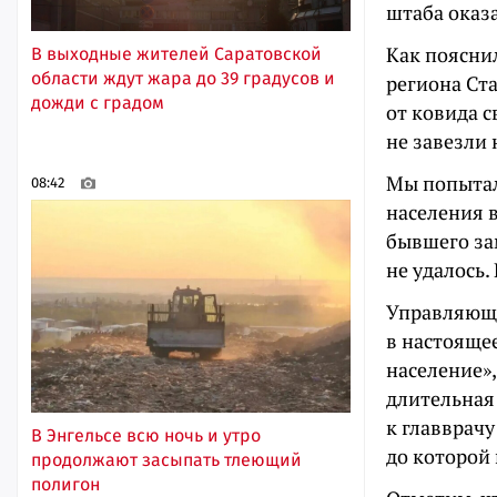
штаба оказ
Как поясни
В выходные жителей Саратовской
области ждут жара до 39 градусов и
региона Ст
дожди с градом
от ковида с
не завезли 
Мы попытал
08:42
населения в
бывшего за
не удалось.
Управляюща
в настояще
население»
длительная
к главврач
В Энгельсе всю ночь и утро
до которой 
продолжают засыпать тлеющий
полигон