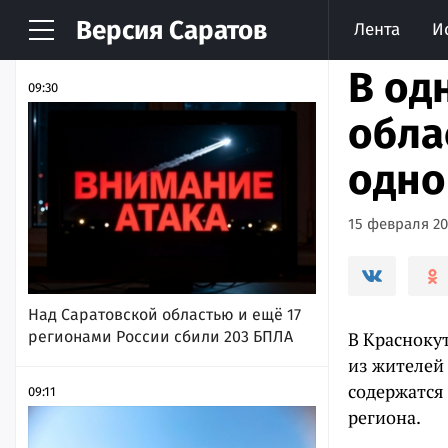
Версия
Саратов
Лента
И
НОВОСТИ
АРХИВ
В од
09:30
обла
одно
15 февраля 202
Над Саратовской областью и ещё 17
регионами России сбили 203 БПЛА
В Красноку
из жителей
содержатся
09:11
региона.