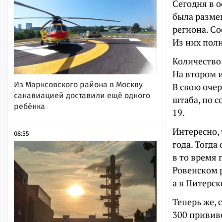
Сегодня в 
была разме
региона. Со
Из них пол
Количество
На втором и
Из Марксовского района в Москву
В свою оче
санавиацией доставили ещё одного
штаба, по с
ребёнка
19.
Интересно, 
08:55
года. Тогда
в то время 
Ровенском 
а в Питерск
Теперь же, 
300 прививо