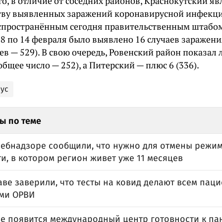
о, в отличие от соседних районов, Краснокутский я
тву выявленных заражений коронавирусной инфекцие
спространённым сегодня правительственным штабом,
 8 по 14 февраля было выявлено 16 случаев заражен
ев — 529). В свою очередь, Ровенский район показал 
общее число — 252), а Питерский — плюс 6 (336).
ус
ы по теме
ребнадзоре сообщили, что нужно для отмены реж
и, в котором регион живет уже 11 месяцев
ве заверили, что тесты на ковид делают всем паци
ми ОРВИ
ве появится международный центр готовности к п