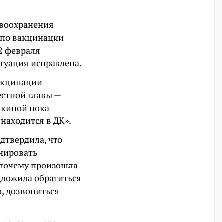
воохранения
 по вакцинации
12 февраля
итуация исправлена.
вакцинации
естной главы —
шкиной пока
«находится в ДК».
дтвердила, что
инировать
 почему произошла
дложила обратиться
, дозвониться