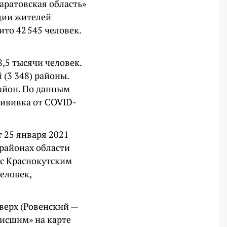
ратовская область»
ции жителей
ито 42 545 человек.
,5 тысячи человек.
 (3 348) районы.
айон. По данным
рививка от COVID-
 25 января 2021
 районах области
м с Краснокутским
еловек,
вверх (Ровенский —
висшим» на карте