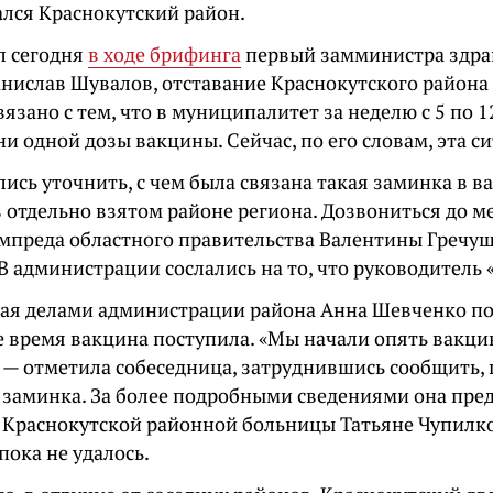
ался Краснокутский район.
л сегодня
в ходе брифинга
первый замминистра здра
анислав Шувалов, отставание Краснокутского района
вязано с тем, что в муниципалитет за неделю с 5 по 
ни одной дозы вакцины. Сейчас, по его словам, эта с
ись уточнить, с чем была связана такая заминка в 
 отдельно взятом районе региона. Дозвониться до м
мпреда областного правительства Валентины Гречу
 В администрации сослались на то, что руководитель 
я делами администрации района Анна Шевченко по
е время вакцина поступила. «Мы начали опять вакц
, — отметила собеседница, затруднившись сообщить,
 заминка. За более подробными сведениями она пре
у Краснокутской районной больницы Татьяне Чупилко
пока не удалось.