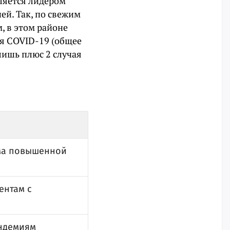
вляется лидером
й. Так, по свежим
 в этом районе
ия COVID-19 (общее
лишь плюс 2 случая
има повышенной
ентам с
андемиям