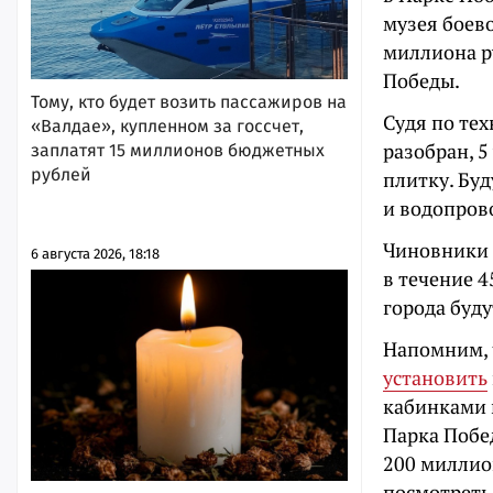
музея боево
миллиона р
Победы.
Тому, кто будет возить пассажиров на
Судя по те
«Валдае», купленном за госсчет,
разобран, 5
заплатят 15 миллионов бюджетных
рублей
плитку. Бу
и водопрово
Чиновники 
6 августа 2026, 18:18
в течение 4
города буду
Напомним, 
установить
кабинками 
Парка Побе
200 миллио
посмотрет