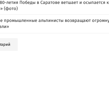
 80-летия Победы в Саратове ветшает и осыпается 
» (фото)
ве промышленные альпинисты возвращают огромну
вли»
тарий