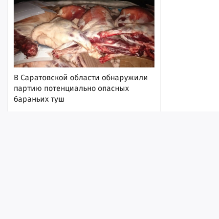
В Саратовской области обнаружили
партию потенциально опасных
бараньих туш
6 августа 2026, 17:08
Лента
Истории
Топ
Реклама
Контакт
© ИА «Версия-Саратов», 2026