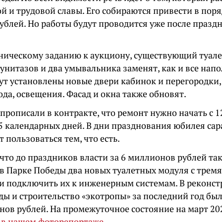
й и трудовой славы. Его собираются привести в поря
ублей. Но работы будут проводится уже после празд
хническому заданию к аукциону, существующий туале
 унитазов и два умывальника заменят, как и все нап
дут установлены новые двери кабинок и перегородки,
да, освещения. Фасад и окна также обновят.
прописали в контракте, что ремонт нужно начать с 1
5 календарных дней. В дни празднования юбилея сар
т пользоваться тем, что есть.
что до праздников власти за 6 миллионов рублей та
в Парке Победы два новых туалетных модуля с трем
и подключить их к инженерным системам. В реконс
ды и строительство «экотропы» за последний год бы
нов рублей. На промежуточное состояние на март 20
ь
в нашем фоторепортаже
.