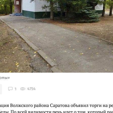
арты»
4754
1
ция Волжского района Саратова объявил торги на р
беды. По всей видимости речь идет о том, который р