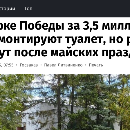
стории
Топ
рке Победы за 3,5 мил
монтируют туалет, но
ут после майских пра
, 07:55
Госзаказ
Павел Литвиненко
Печать