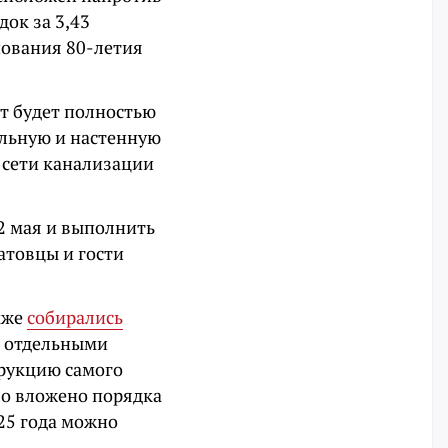
док за 3,43
нования 80-летия
т будет полностью
ольную и настенную
 сети канализации
2 мая и выполнить
атовцы и гости
кже
собирались
я отдельными
трукцию самого
ло вложено порядка
25 года можно