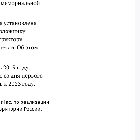
ле мемориальной
а установлена
положнику
труктору
несли.
Об этом
 2019 году.
ю со дня первого
 к 2023 году.
s Inc. по реализации
ерритории России.