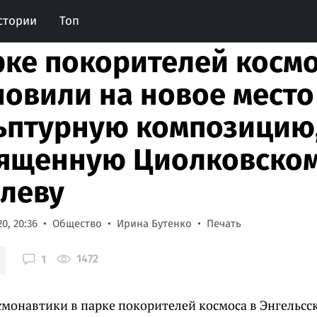
стории
Топ
рке покорителей косм
новили на новое место
ьптурную композицию
ященную Циолковском
леву
0, 20:36
Общество
Ирина Бутенко
Печать
1472
1
смонавтики в парке покорителей космоса в Энгельсс