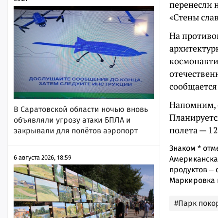
перенесли н
«Стены сла
На противо
архитектур
космонавти
отечествен
сообщаетс
Напомним, с
В Саратовской области ночью вновь
Планируется
объявляли угрозу атаки БПЛА и
полета — 12
закрывали для полётов аэропорт
Знаком
*
отм
6 августа 2026, 18:59
Американская
продуктов ‒ 
Маркировка 
#Парк поко