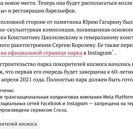
а новое место. Теперь она будет располагаться воз
вы» и реставрации барельефов.
положной стороне от памятника Юрию Гагарину был
но-скульптурная композиция, посвященная осново
ки Константину Циолковскому и генеральному конс
ного ракетостроения Сергею Королеву. Ее также пере
*
я
на официальной странице парка
в
Instagram
.
троительство парка покорителей космоса началось в
, что первая его очередь будет завершена к 60-лети
 апреля 2021 года. Полностью парк должен быть готов
ечены:
 транснациональная холдинговая компания Meta Platform
социальных сетей Facebook и Instagram — запрещена на т
произведена сервисом
Слеза
.
рителей космоса