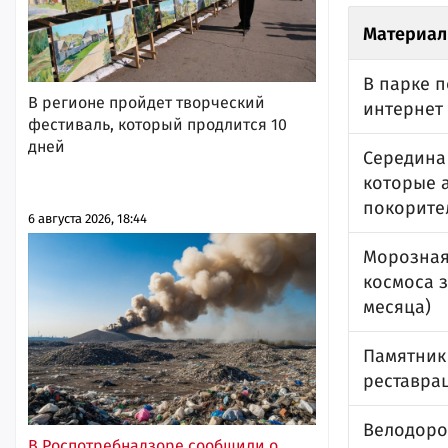
Материал
В парке 
В регионе пройдет творческий
интернет
фестиваль, который продлится 10
дней
Середина
которые 
покорите
6 августа 2026, 18:44
Морозная
космоса з
месяца)
Памятник
реставра
Велодоро
В Роспотребнадзоре сообщили о