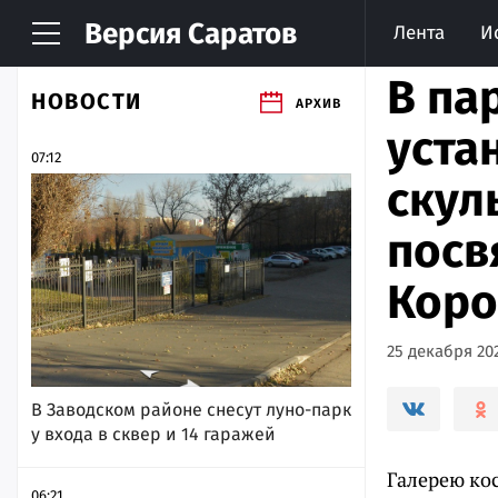
Версия
Саратов
Лента
И
В па
НОВОСТИ
АРХИВ
уста
07:12
скул
посв
Коро
25 декабря 202
В Заводском районе снесут луно-парк
у входа в сквер и 14 гаражей
Галерею ко
06:21