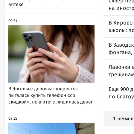
Сквер пе
аптеке
на иностр
09:51
В Кировс
школы: п
В Заводс
фонтана, 
Лавочки 
трещинам
В Энгельсе девочка-подросток
Ещё 900 
пыталась купить телефон «со
по благоу
скидкой», но в итоге лишилась денег
1 коммен
09:35