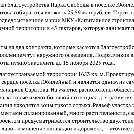
тап благоустройства Парка Свободы в поселке Юбил
това собираются вложить 25,59 млн рублей. Торги н
одведомственное мэрии МКУ «Капитальное строител
омной территории в 45 гектаров, которую занимает п
иты на два контракта, которые касаются благоустрой
появлением тут наружного освещения. Подрядчиков в
боты нужно закончить до 15 ноября 2025 года.
лагоустраиваемой территории 1653 кв. м. Проектир
в сердце посёлка Юбилейный и является одним из с
х парков Саратова. На участке расположены общес
ва, которые имеют большой потенциал для развития.
ания находятся зоны тихого отдыха. Рельеф участка
 местами спланированный, много растительности, 
роектом предусматривается строительство двух тене
 лавок и мощение площадки и дорожек», — уточняет