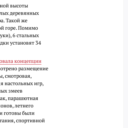
зной высоты
глых деревянных
а. Такой же
ой горе. Помимо
уки), 6 стальных
дки установят 34
овала концепции
мотрено размещение
, смотровая,
я настольных игр,
ных змеев
бак, парашютная
ионов, летнего
ки готовы были
тания, спортивной