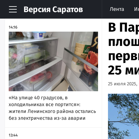
Версия
Саратов
Лента
И
НОВОСТИ
АРХИВ
В Па
14:16
площ
перв
25 м
25 июля 2025, 
«На улице 40 градусов, в
холодильниках все портится»:
жители Ленинского района остались
без электричества из-за аварии
13:44