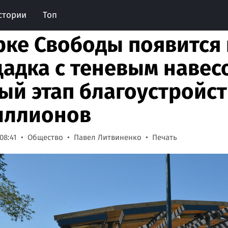
стории
Топ
рке Свободы появится
адка с теневым навесо
ый этап благоустройст
иллионов
08:41
Общество
Павел Литвиненко
Печать