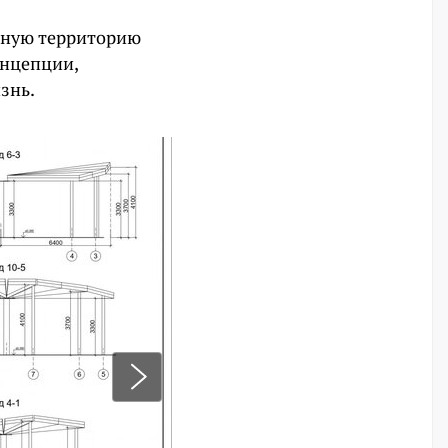
ную территорию
онцепции,
знь.