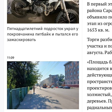
В первый э
района Сара
объявило п
этап из огр
Пятнадцатилетний подросток украл у
1653 кв. м.
покровчанина питбайк и пытался его
Торги разб
замаскировать
участка и 
августа. Ра
11:09
«Площадь б
находится 
действующи
пространст
проектиров
холмистый,
деревьев. П
радиальных