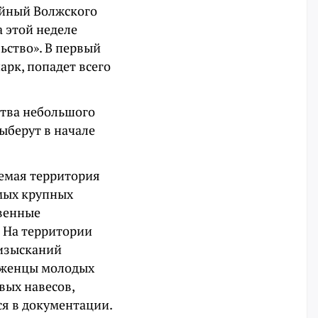
ейный Волжского
а этой неделе
ьство». В первый
арк, попадет всего
ства небольшого
ыберут в начале
уемая территория
амых крупных
твенные
 На территории
 изысканий
саженцы молодых
вых навесов,
ся в документации.