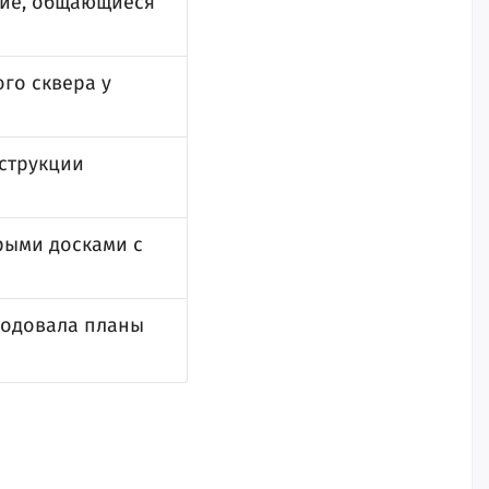
чие, общающиеся
го сквера у
нструкции
рыми досками с
родовала планы