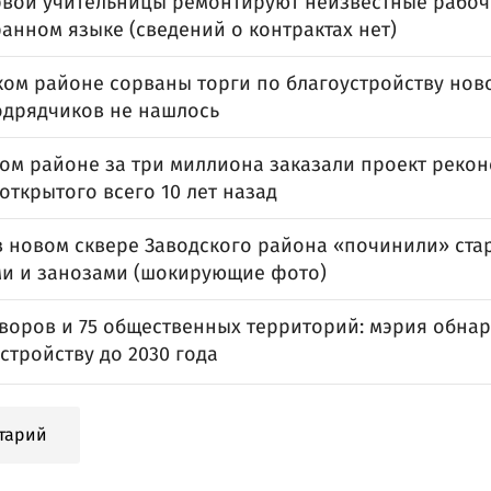
рвой учительницы ремонтируют неизвестные рабо
анном языке (сведений о контрактах нет)
ком районе сорваны торги по благоустройству ново
одрядчиков не нашлось
ком районе за три миллиона заказали проект реко
открытого всего 10 лет назад
в новом сквере Заводского района «починили» ста
и и занозами (шокирующие фото)
дворов и 75 общественных территорий: мэрия обна
стройству до 2030 года
тарий