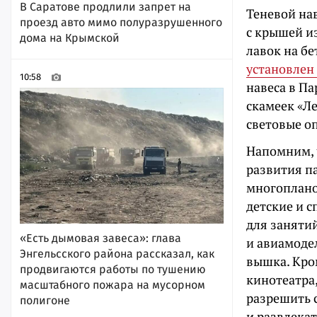
В Саратове продлили запрет на
Теневой на
проезд авто мимо полуразрушенного
с крышей и
дома на Крымской
лавок на бе
установлен
10:58
навеса в Па
скамеек «Л
световые о
Напомним, 
развития п
многоплано
детские и 
для занятий
«Есть дымовая завеса»: глава
и авиамоде
Энгельсского района рассказал, как
вышка. Кром
продвигаются работы по тушению
кинотеатра
масштабного пожара на мусорном
разрешить 
полигоне
и развлека