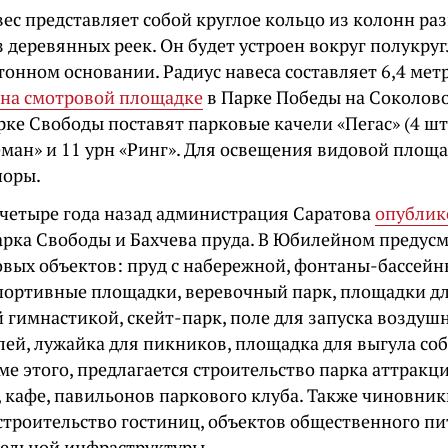
вес представляет собой круглое кольцо из колонн ра
з деревянных реек. Он будет устроен вокруг полукру
тонном основании. Радиус навеса составляет 6,4 метр
 на смотровой площадке
в Парке Победы на Соколов
рке Свободы поставят парковые качели «Пегас» (4 шт
еман» и 11 урн «Ринг». Для освещения видовой площа
поры.
четыре года назад администрация Саратова
опублик
арка Свободы и Бахчева пруда. В Юбилейном предус
вых объектов: пруд с набережной, фонтаны-бассейны
спортивные площадки, веревочный парк, площадки дл
 гимнастикой, скейт-парк, поле для запуска воздуш
лей, лужайка для пикников, площадка для выгула со
е этого, предлагается строительство парка аттракц
, кафе, павильонов паркового клуба. Также чиновни
строительство гостиниц, объектов общественного пи
тельной инфраструктуры.