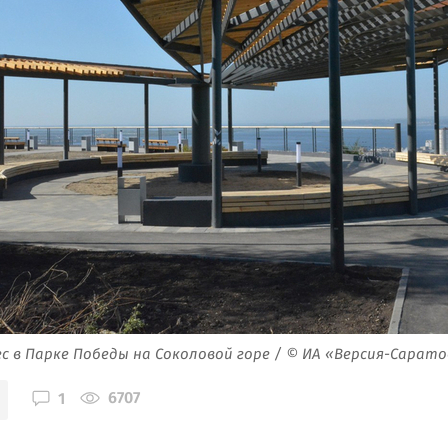
с в Парке Победы на Соколовой горе / © ИА «Версия-Сарато
6707
1