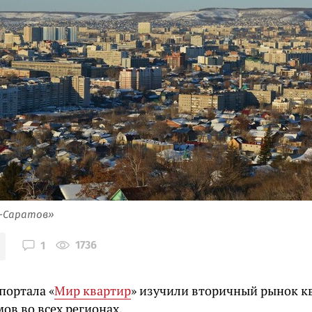
я-Саратов»
1736
1
портала «
Мир квартир
» изучили вторичный рынок к
ов во всех регионах.