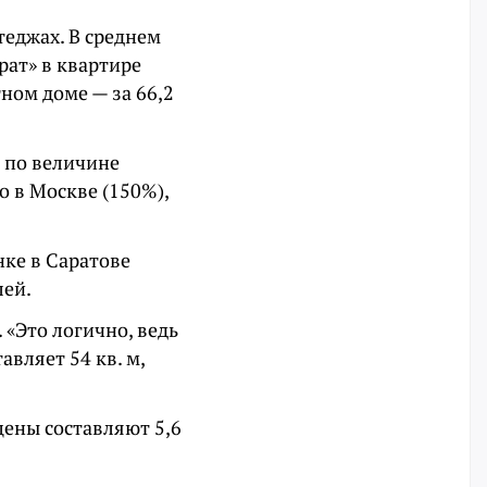
теджах. В среднем
рат» в квартире
тном доме — за 66,2
й по величине
о в Москве (150%),
нке в Саратове
лей.
 «Это логично, ведь
вляет 54 кв. м,
цены составляют 5,6