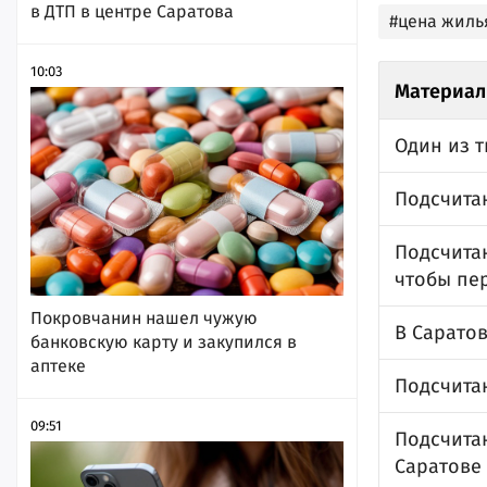
в ДТП в центре Саратова
#цена жиль
10:03
Материал
Один из т
Подсчитан
Подсчитан
чтобы пе
Покровчанин нашел чужую
В Сарато
банковскую карту и закупился в
аптеке
Подсчитан
09:51
Подсчита
Саратове