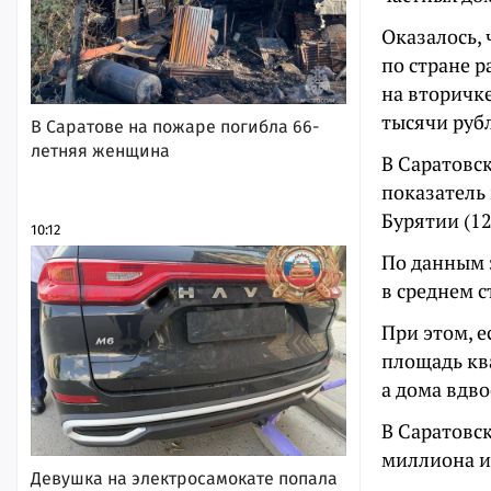
Оказалось, 
по стране р
на вторичке
тысячи руб
В Саратове на пожаре погибла 66-
летняя женщина
В Саратовск
показатель 
Бурятии (12
10:12
По данным 
в среднем с
При этом, е
площадь ква
а дома вдво
В Саратовск
миллиона и
Девушка на электросамокате попала