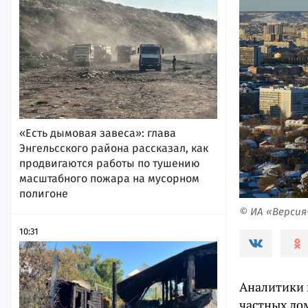
«Есть дымовая завеса»: глава
Энгельсского района рассказал, как
продвигаются работы по тушению
масштабного пожара на мусорном
полигоне
© ИА «Верси
10:31
Аналитики 
частных дом