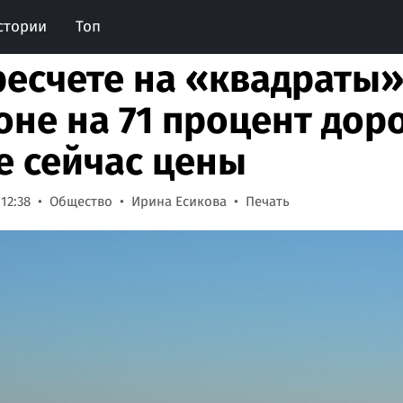
стории
Топ
ресчете на «квадраты»
оне на 71 процент дор
е сейчас цены
 12:38
Общество
Ирина Есикова
Печать