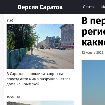
Версия
Саратов
Лента
И
НОВОСТИ
АРХИВ
В пе
11:09
реги
каки
12 марта 2025,
В Саратове продлили запрет на
проезд авто мимо разрушившегося
дома на Крымской
10:58