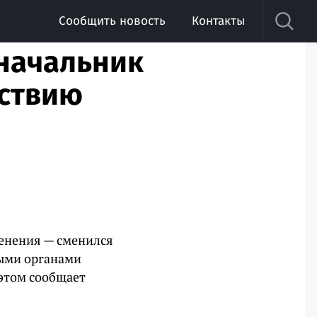
Сообщить новость
Контакты
 начальник
йствию
енения — сменился
ыми органами
 этом сообщает