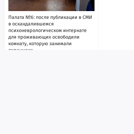
Палата №6: после публикации в СМИ
в оскандалившемся
психоневрологическом интернате
для проживающих освободили
комнату, которую занимали
охранники
17:54
Лента
Истории
Топ
Реклама
Контакт
© ИА «Версия-Саратов», 2026
Учредители — Фонд «Перспектива».
Регистрационный номер ИА № ФС 77 - 79097 от 15.09.2020 г. Выд
надзору в сфере связи, информационных технологий и массовы