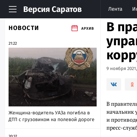
Версия
Саратов
Лента
И
В пр
НОВОСТИ
АРХИВ
упра
21:22
корр
9 ноября 2021,
В правител
начальник 
Женщина-водитель УАЗа погибла в
и противод
ДТП с грузовиком на полевой дороге
пресс-служб
20:37