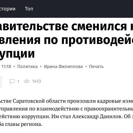
стории
Топ
авительстве сменился
вления по противоде
упции
 11:18
Политика
Ирина Филиппова
Печать
1413
1
ьстве Саратовской области произошли кадровые изм
управления по взаимодействию с правоохранительн
ействию коррупции. Им стал Александр Данилов. Об
а главы региона.