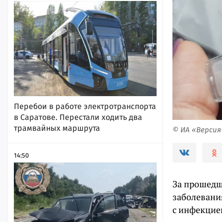
Перебои в работе электротранспорта
в Саратове. Перестали ходить два
трамвайных маршрута
© ИА «Верси
14:50
За прошедш
заболевани
с инфекцие