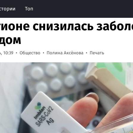
стории
Топ
гионе снизилась забо
дом
, 10:39
Общество
Полина Аксёнова
Печать