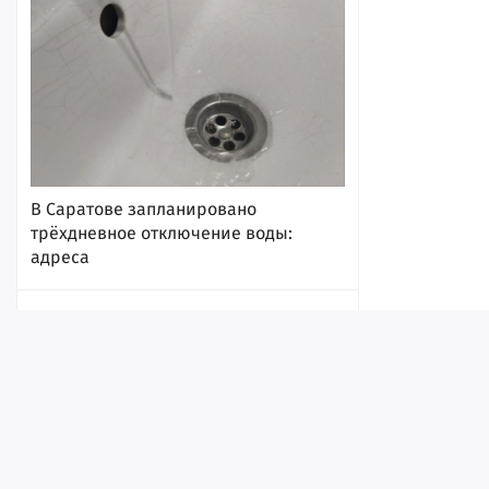
В Саратове запланировано
трёхдневное отключение воды:
адреса
13:54
Эксперты оценили, насколько мэр
Саратова заметен на медийном поле
Поволжья (глава гордумы по-
прежнему на дне)
Лента
Истории
Топ
Реклама
Контакт
13:53