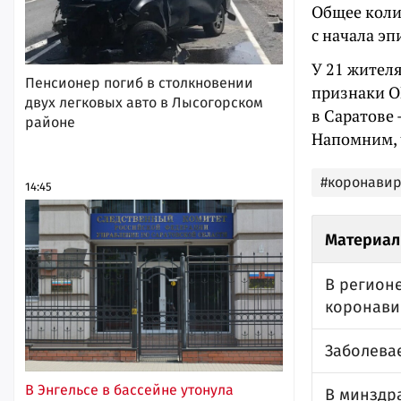
Общее коли
с начала эп
У 21 жител
Пенсионер погиб в столкновении
признаки О
двух легковых авто в Лысогорском
в Саратове 
районе
Напомним, 
#коронавир
14:45
Материал
В регион
коронави
Заболева
В Энгельсе в бассейне утонула
В минздр