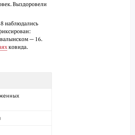
овек. Выздоровели
48 наблюдались
фиксирован:
Хвалынском — 16.
аях
ковида.
аженных
и