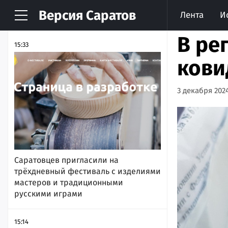
Версия
Саратов
Лента
И
НОВОСТИ
АРХИВ
В ре
15:33
кови
3 декабря 2024
Саратовцев пригласили на
трёхдневный фестиваль с изделиями
мастеров и традиционными
русскими играми
15:14