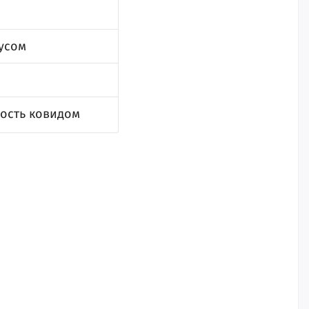
усом
мость ковидом