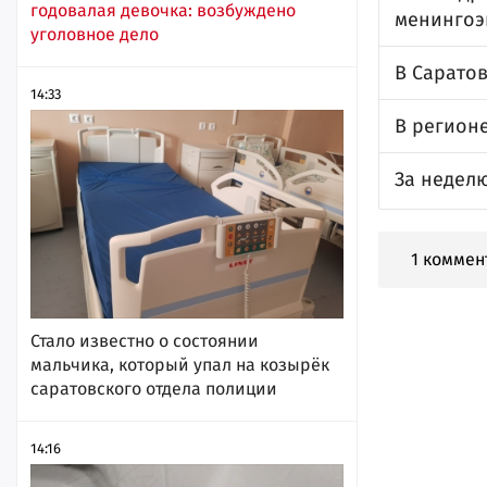
годовалая девочка: возбуждено
менинго
уголовное дело
В Сарато
14:33
В регион
За неделю
1 коммен
Стало известно о состоянии
мальчика, который упал на козырёк
саратовского отдела полиции
14:16