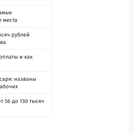
самые
 места
ысяч рублей
тва
рплаты и как
есаря: названы
рабочих
т 56 до 130 тысяч