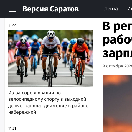
Версия
Саратов
Лента
И
НОВОСТИ
АРХИВ
В ре
11:39
рабо
зарп
9 октября 2024
Из-за соревнований по
велосипедному спорту в выходной
день ограничат движение в районе
набережной
11:21