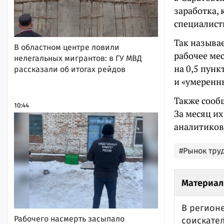
заработка, 
специалист
Так называ
В областном центре ловили
рабочее мес
нелегальных мигрантов: в ГУ МВД
на 0,5 пунк
рассказали об итогах рейдов
и «умеренн
Также сообщ
10:44
За месяц их
аналитиков,
#Рынок тру
Материал
В регион
Рабочего насмерть засыпало
соискате