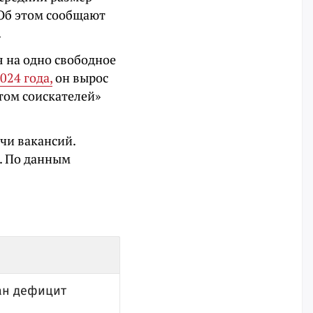
 Об этом сообщают
.
 на одно свободное
024 года,
он вырос
итом соискателей»
ячи вакансий.
е. По данным
ан дефицит