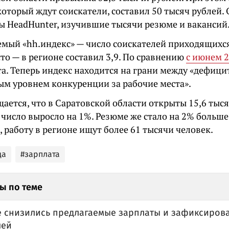
который ждут соискатели, составил 50 тысяч рублей.
ы HeadHunter, изучившие тысячи резюме и вакансий
емый «hh.индекс» — число соискателей приходящихся
то — в регионе составил 3,9. По сравнению
с июнем 2
та. Теперь индекс находится на грани между «дефиц
ым уровнем конкуренции за рабочие места».
ается, что в Саратовской области открыты 15,6 тыс
 число выросло на 1%. Резюме же стало на 2% больш
 работу в регионе ищут более 61 тысячи человек.
да
#зарплата
ы по теме
е снизились предлагаемые зарплаты и зафиксиров
лей