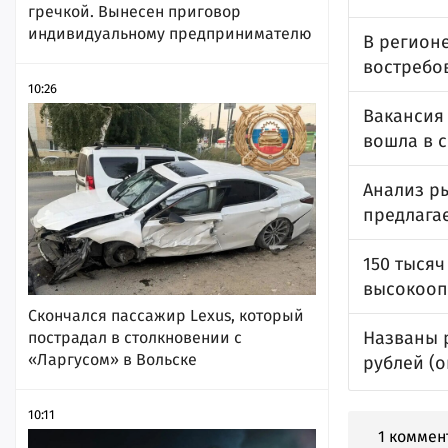
гречкой. Вынесен приговор
индивидуальному предпринимателю
В регионе
востребо
10:26
Вакансия 
вошла в 
Анализ ры
предлага
150 тысяч
высокооп
Скончался пассажир Lexus, который
Названы р
пострадал в столкновении с
«Ларгусом» в Вольске
рублей (
10:11
1 коммен