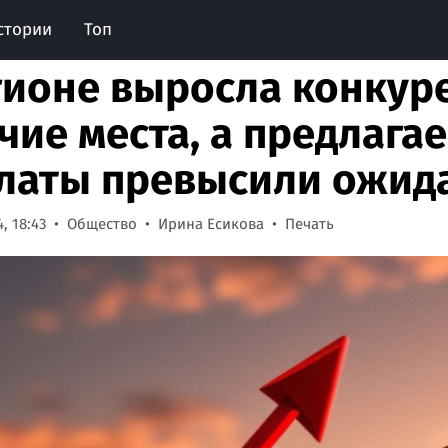
стории
Топ
гионе выросла конкур
чие места, а предлага
латы превысили ожид
, 18:43
Общество
Ирина Есикова
Печать