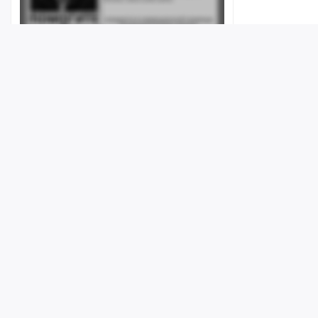
«Генетическая экспертиза
подтвердила личность»: на Кумысной
поляне нашли мёртвым пенсионера,
Лента
Истории
Топ
Реклама
Контакт
пропавшего в начале весны
© ИА «Версия-Саратов», 2026
09:55
Учредители — Фонд «Перспектива».
Регистрационный номер ИА № ФС 77 - 79097 от 15.09.2020 г. Выд
надзору в сфере связи, информационных технологий и массовы
Главный редактор: Радин А. В.
Адрес редакции и издателя: 410056, г. Саратов, Мирный переулок,
Телефон редакции: +7 (8452) 48-74-44
Молодой водитель «Калины»