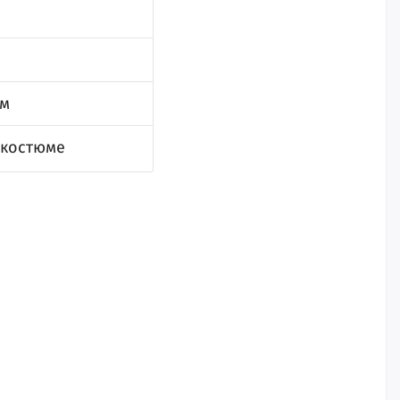
им
 костюме