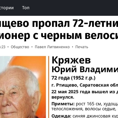
стории
Топ
ищево пропал 72-летн
ионер с черным велос
:23
Общество
Павел Литвиненко
Печать