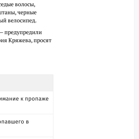
седые волосы,
штаны, черные
ный велосипед.
 — предупредили
рия Кряжева, просят
нимание к пропаже
опавшего в