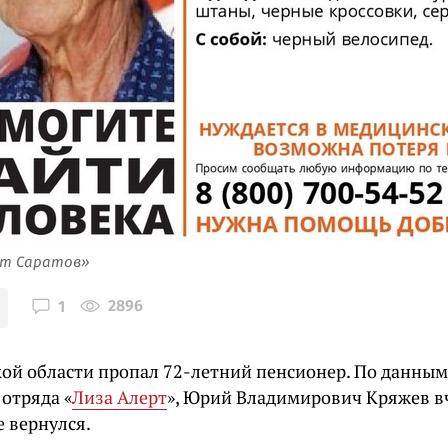
рт Саратов»
2896
1
кой области пропал 72-летний пенсионер. По данны
отряда «
Лиза Алерт
», Юрий Владимирович Кряжев вч
е вернулся.