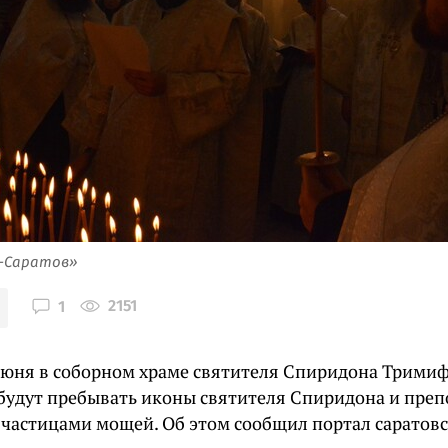
я-Саратов»
2151
1
 июня в соборном храме святителя Спиридона Трими
 будут пребывать иконы святителя Спиридона и пре
с частицами мощей. Об этом сообщил портал саратов