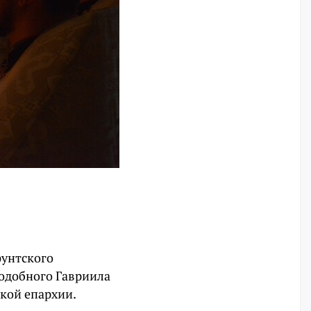
фунтского
подобного Гавриила
ской епархии.