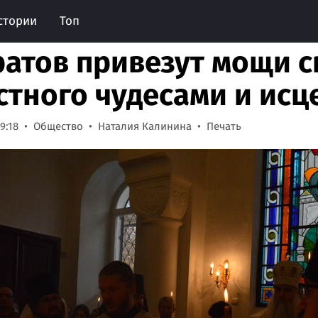
стории
Топ
ратов привезут мощи с
стного чудесами и ис
9:18
Общество
Наталия Калинина
Печать