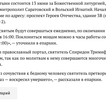
ятыни состоится 13 июня за Божественной литургией
ь митрополит Саратовский и Вольский Игнатий. Нача
аме по адресу: проспект Героев Отечества, здание 3В 
2).
святым будут совершаться ежедневно, по окончании
 в 16:00. Поклониться мощам можно в часы работы с
19:00)», — уточнили в епархии.
л православный портал, святитель Спиридон Трими
м, так как по молитвам к нему совершаются многочи
я.
з сочувствия к бедному человеку святитель претвори
раз — воскресил умершего», — рассказали в епархии.
тарий