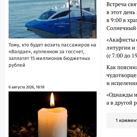
Встреча св
в этот ден
в 9:00 в хр
Солнечный-
«Акафисты 
Тому, кто будет возить пассажиров на
литургии и
«Валдае», купленном за госсчет,
(с 7:00 до 
заплатят 15 миллионов бюджетных
рублей
Как поясни
чудотворце
и исцелени
6 августа 2026, 18:18
«Однажды и
а в другой 
1 коммен