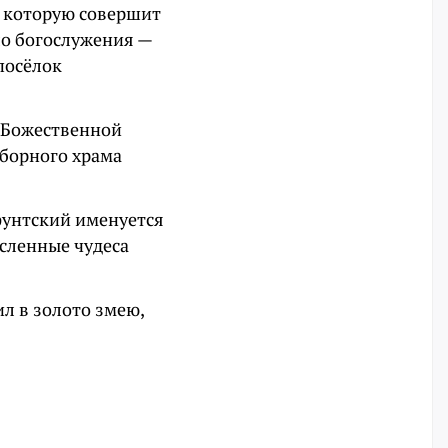
, которую совершит
ло богослужения —
(посёлок
 Божественной
оборного храма
фунтский именуется
сленные чудеса
л в золото змею,