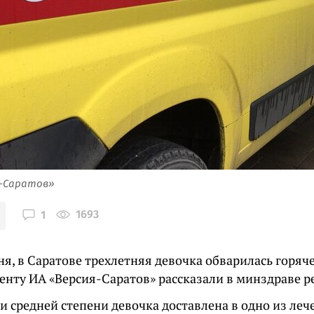
я-Саратов»
1693
1
ня, в Саратове трехлетняя девочка обварилась горяч
енту ИА «Версия-Саратов» рассказали в минздраве р
ии средней степени девочка доставлена в одно из ле