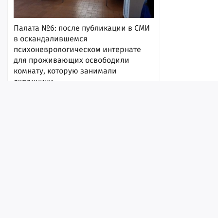
Палата №6: после публикации в СМИ
в оскандалившемся
психоневрологическом интернате
для проживающих освободили
комнату, которую занимали
охранники
7 августа 2026, 17:54
Лента
Истории
Топ
Реклама
Контакт
© ИА «Версия-Саратов», 2026
Учредители — Фонд «Перспектива».
Регистрационный номер ИА № ФС 77 - 79097 от 15.09.2020 г. Выд
надзору в сфере связи, информационных технологий и массовы