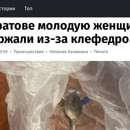
стории
Топ
ратове молодую женщ
ржали из-за клефедро
3:59
Происшествия
Наталия Калинина
Печать