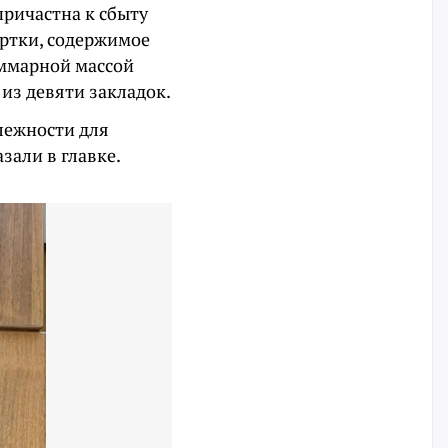
причастна к сбыту
ртки, содержимое
уммарной массой
 из девяти закладок.
лежности для
зали в главке.