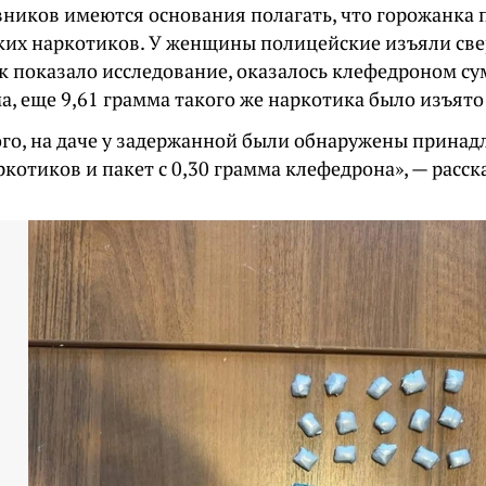
вников имеются основания полагать, что горожанка 
ких наркотиков. У женщины полицейские изъяли све
ак показало исследование, оказалось клефедроном с
а, еще 9,61 грамма такого же наркотика было изъято
го, на даче у задержанной были обнаружены принад
котиков и пакет с 0,30 грамма клефедрона», — расска