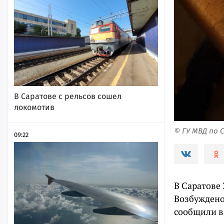
В Саратове с рельсов сошел
локомотив
© ГУ МВД по
09:22
В Саратове
Возбуждено у
сообщили в