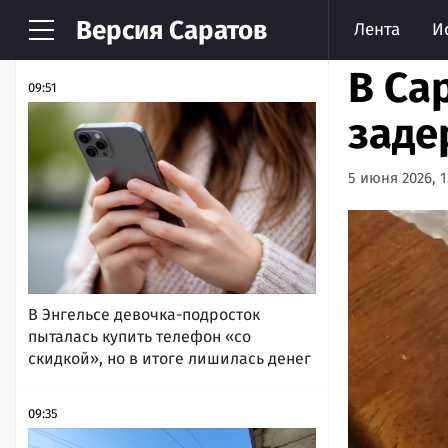
Версия
Саратов
Лента
И
НОВОСТИ
АРХИВ
В Са
09:51
заде
5 июня 2026, 1
В Энгельсе девочка-подросток
пыталась купить телефон «со
скидкой», но в итоге лишилась денег
09:35