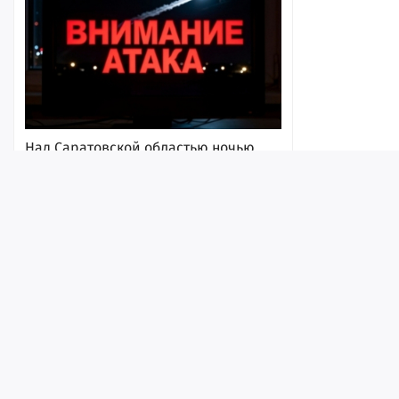
Над Саратовской областью ночью
впервые за долгое время не сбили
ни одного беспилотника
8 августа 2026, 18:02
Лента
Истории
Топ
Реклама
Контакт
© ИА «Версия-Саратов», 2026
Учредители — Фонд «Перспектива».
Регистрационный номер ИА № ФС 77 - 79097 от 15.09.2020 г. Выд
надзору в сфере связи, информационных технологий и массовы