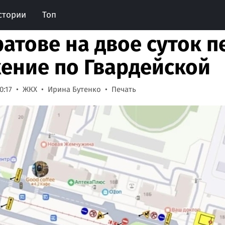
стории
Топ
ратове на двое суток 
ение по Гвардейской
0:17
ЖКХ
Ирина Бутенко
Печать