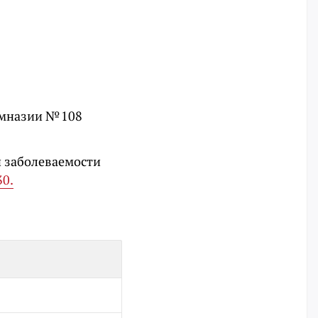
имназии № 108
й заболеваемости
30.