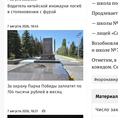
— школа по
Водитель китайской иномарки погиб
в столкновении с фурой
Продлевает
— школы № 1
7 августа 2026, 18:45
— лицей «С
Возобновля
и школе № 7
Отметим, в
ковидом. С
#коронавир
За охрану Парка Победы заплатят по
704 тысячи рублей в месяц
Материал
Число зак
7 августа 2026, 18:21