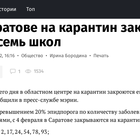
стории
Топ
ратове на карантин з
семь школ
, 16:16
Общество
Ирина Бородина
Печать
1534
1
его дня в областном центре на карантин закроются е
общили в пресс-службе мэрии.
 превышением 20% эпидпорога по количеству забол
ми, с 4 февраля в Саратове закрываются на каранти
 17, 24, 54, 78, 93;