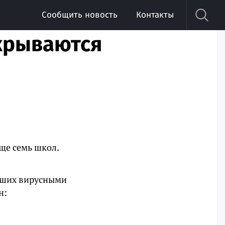
Сообщить новость
Контакты
акрываются
ще семь школ.
евших вирусными
н: