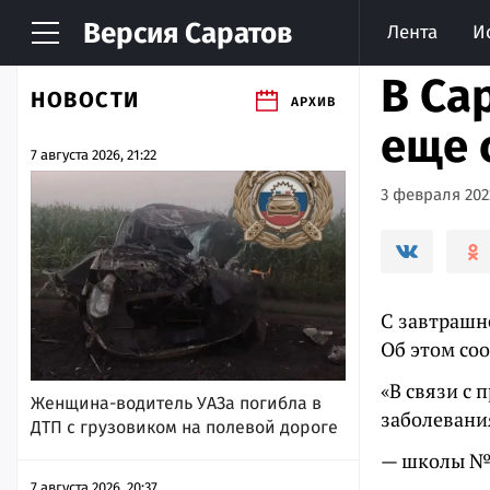
Версия
Саратов
Лента
И
В Са
НОВОСТИ
АРХИВ
еще 
7 августа 2026, 21:22
3 февраля 2022
С завтрашн
Об этом со
«В связи с
Женщина-водитель УАЗа погибла в
заболевания
ДТП с грузовиком на полевой дороге
— школы № 2,
7 августа 2026, 20:37