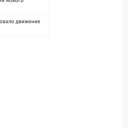
ия нового
зовало движение