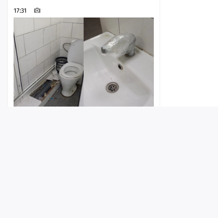
17:31
Горожанка рассказала о
неудовлетворительном состоянии
туалета у пляжа «Покорителей
Волги»
Лента
Истории
Топ
Реклама
Контакт
17:16
1
© ИА «Версия-Саратов», 2026