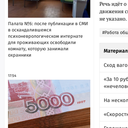
Речь идёт о
движения с
не указано.
Палата №6: после публикации в СМИ
в оскандалившемся
#Работа об
психоневрологическом интернате
для проживающих освободили
комнату, которую занимали
Материал
охранники
Сход ваг
17:54
«За 10 ру
«нечелов
На неско
«Скорост