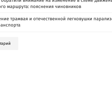
 обратили внимание на изменение в схеме движен
ого маршрута: пояснения чиновников
ение трамвая и отечественной легковушки парали
ранспорта
тарий