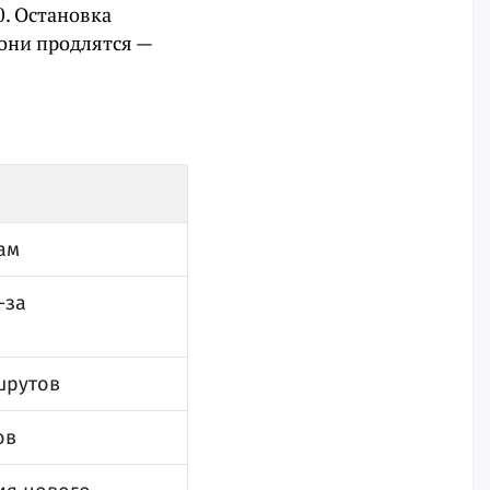
0. Остановка
 они продлятся —
ам
-за
шрутов
ов