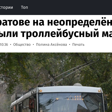
стории
Топ
ратове на неопределё
ыли троллейбусный м
10:36
Общество
Полина Аксёнова
Печать