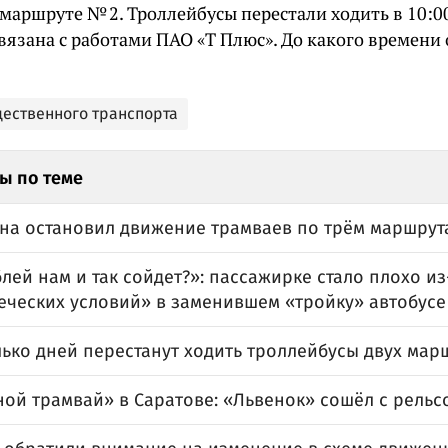
 маршруте № 2. Троллейбусы перестали ходить в 10:0
вязана с работами ПАО «Т Плюс». До какого времени
щественного транспорта
ы по теме
она остановил движение трамваев по трём маршрут
блей нам и так сойдет?»: пассажирке стало плохо из
еческих условий» в заменившем «тройку» автобусе
лько дней перестанут ходить троллейбусы двух мар
ной трамвай» в Саратове: «Львенок» сошёл с рельс