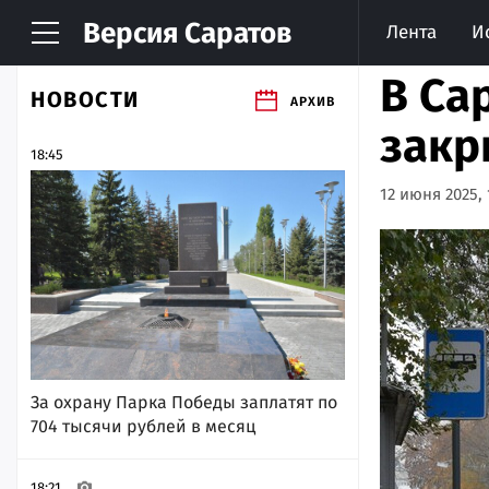
Версия
Саратов
Лента
И
В Са
НОВОСТИ
АРХИВ
закр
18:45
12 июня 2025, 
За охрану Парка Победы заплатят по
704 тысячи рублей в месяц
18:21