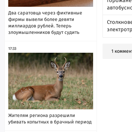
Горожане
автобусн
Два саратовца через фиктивные
фирмы вывели более девяти
Столкнов
миллиардов рублей. Теперь
электрот
злоумышленников будут судить
17:33
1 коммен
Жителям региона разрешили
убивать копытных в брачный период