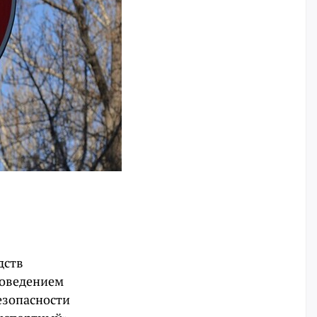
дств
проведением
езопасности