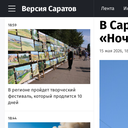
Версия
Саратов
Лента
И
НОВОСТИ
АРХИВ
В Са
18:59
«Ноч
15 мая 2026, 18
В регионе пройдет творческий
фестиваль, который продлится 10
дней
18:44