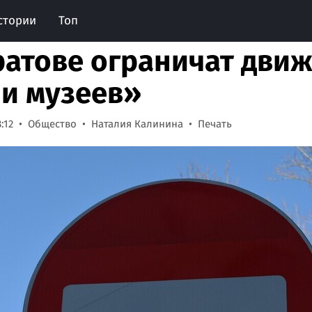
стории
Топ
ратове ограничат движ
и музеев»
:12
Общество
Наталия Калинина
Печать