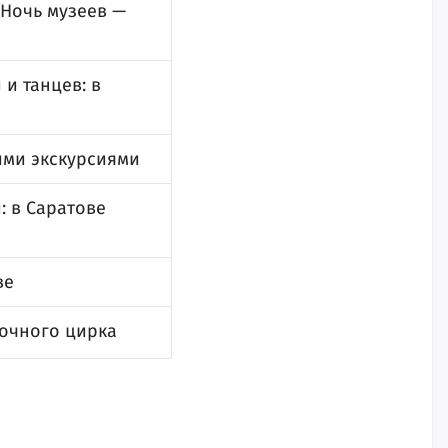
«Ночь музеев —
 и танцев: в
ими экскурсиями
: в Саратове
ве
ночного цирка