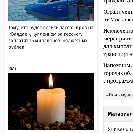
граждан. О
Ограничение
от Московс
Тому, кто будет возить пассажиров на
Исключение
«Валдае», купленном за госсчет,
мероприяти
заплатят 15 миллионов бюджетных
для выполн
рублей
транспортн
Напомним, 
18:18
городах об
с програм
#Ночь музе
Материал
Уникальн