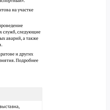
анспортный».
нтова на участке
проведение
х служб, следующие
х аварий, а также
я.
ратове и других
риятия. Подробнее
выставка,