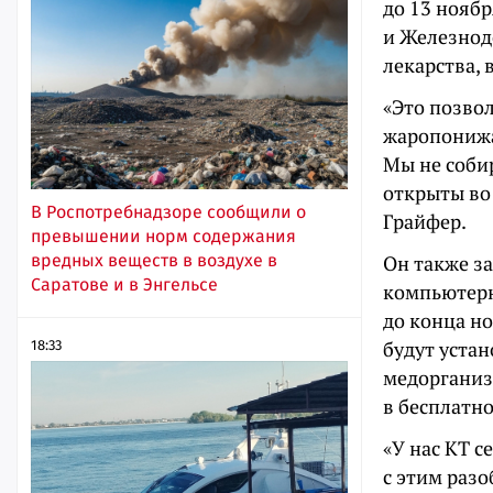
до 13 ноябр
и Железнод
лекарства, 
«Это позво
жаропонижа
Мы не собир
открыты во
В Роспотребнадзоре сообщили о
Грайфер.
превышении норм содержания
вредных веществ в воздухе в
Он также з
Саратове и в Энгельсе
компьютерн
до конца но
будут устан
18:33
медорганиз
в бесплатно
«У нас КТ с
с этим разо