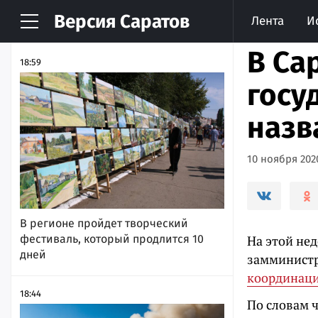
Версия
Саратов
Лента
И
НОВОСТИ
АРХИВ
В Са
18:59
госу
назв
10 ноября 2020
В регионе пройдет творческий
фестиваль, который продлится 10
На этой нед
дней
замминистр
координаци
18:44
По словам 