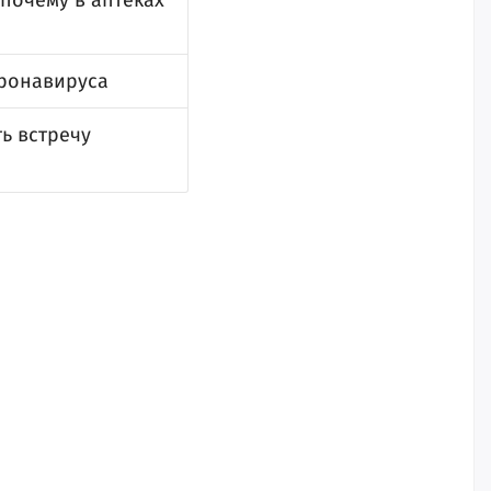
почему в аптеках
ронавируса
ь встречу