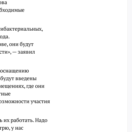
ова
обходимые
тибактериальных,
ода.
ве, они будут
сти», — заявил
о оснащению
 будут введены
омещениях, где они
стные
возможности участия
ь их работать. Надо
трю, у нас