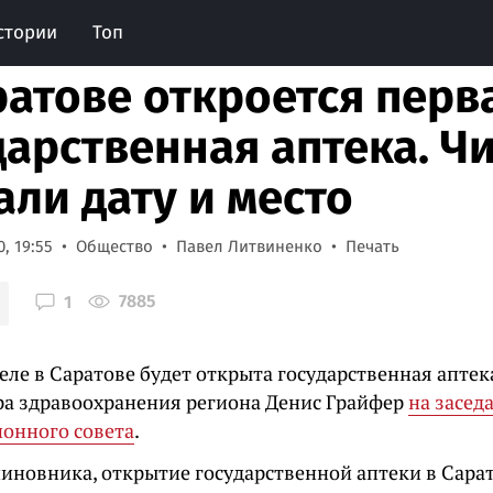
стории
Топ
ратове откроется перв
дарственная аптека. Ч
али дату и место
, 19:55
Общество
Павел Литвиненко
Печать
7885
1
еле в Саратове будет открыта государственная аптек
а здравоохранения региона Денис Грайфер
на засед
онного совета
.
чиновника, открытие государственной аптеки в Сара