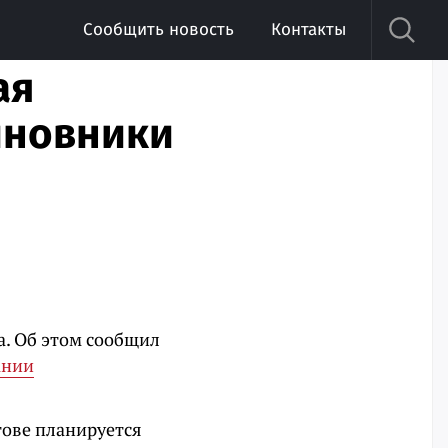
Сообщить новость
Контакты
ая
иновники
а. Об этом сообщил
ании
тове планируется