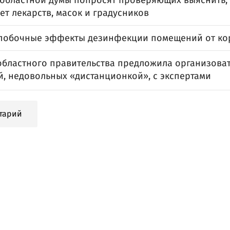
 областной думы попросят проверяющих выяснить, 
ет лекарств, масок и градусников
побочные эффекты дезинфекции помещений от ко
областного правительства предложила организоват
й, недовольных «дистанционкой», с экспертами
тарий