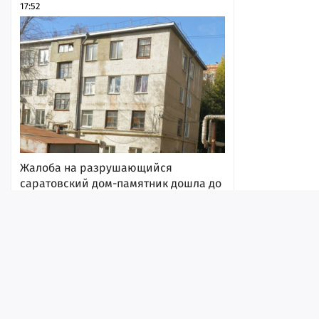
17:52
Жалоба на разрушающийся
саратовский дом-памятник дошла до
федеральных силовиков (чиновники
отчитывались о ремонте 13 лет
назад)
Лента
Истории
Топ
Реклама
Контакт
17:37
© ИА «Версия-Саратов», 2026