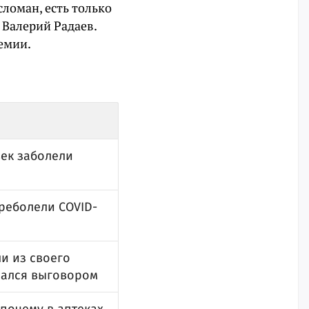
сломан, есть только
 Валерий Радаев.
емии.
век заболели
реболели COVID-
и из своего
лался выговором