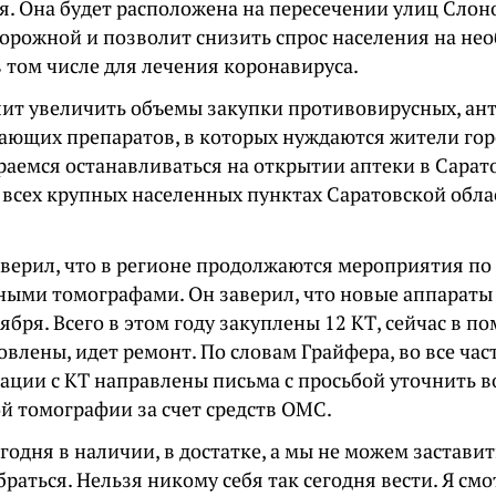
я. Она будет расположена на пересечении улиц Слон
орожной и позволит снизить спрос населения на не
в том числе для лечения коронавируса.
лит увеличить объемы закупки противовирусных, ан
ющих препаратов, в которых нуждаются жители гор
аемся останавливаться на открытии аптеки в Сарато
 всех крупных населенных пунктах Саратовской обла
аверил, что в регионе продолжаются мероприятия п
ыми томографами. Он заверил, что новые аппараты
ября. Всего в этом году закуплены 12 КТ, сейчас в п
овлены, идет ремонт. По словам Грайфера, во все ча
ации с КТ направлены письма с просьбой уточнить 
й томографии за счет средств ОМС.
егодня в наличии, в достатке, а мы не можем заставит
браться. Нельзя никому себя так сегодня вести. Я смо