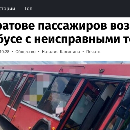
стории
Топ
ратове пассажиров воз
бусе с неисправными 
10:28
Общество
Наталия Калинина
Печать