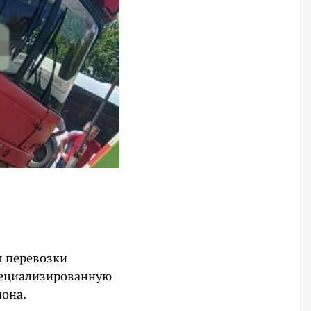
л перевозки
специализированную
иона.