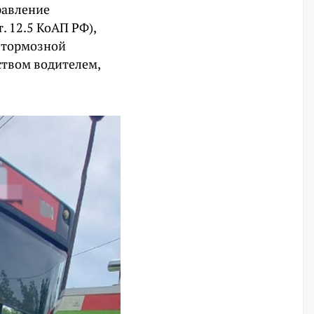
равление
. 12.5 КоАП РФ),
 тормозной
дством водителем,