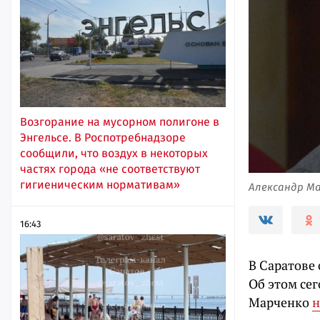
Возгорание на мусорном полигоне в
Энгельсе. В Роспотребнадзоре
сообщили, что воздух в некоторых
частях города «не соответствуют
гигиеническим нормативам»
Александр Ма
16:43
В Саратове
Об этом се
Марченко
н