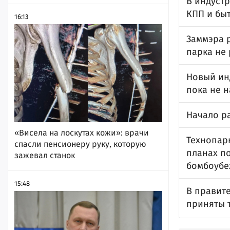
В индустр
КПП и бы
16:13
Заммэра 
парка не 
Новый ин
пока не 
Начало ра
«Висела на лоскутах кожи»: врачи
Технопар
спасли пенсионеру руку, которую
планах п
зажевал станок
бомбоубе
15:48
В правите
приняты т