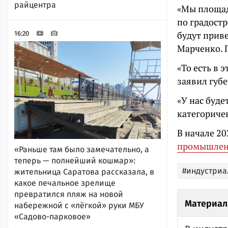
райцентра
«Мы площад
по градост
будут приве
16:20
Марченко. 
«То есть в 
заявил губе
«У нас буде
категориче
В начале 20
промышлен
«Раньше там было замечательно, а
теперь — полнейший кошмар»:
#индустриа
жительница Саратова рассказала, в
какое печальное зрелище
превратился пляж на новой
Материал
набережной с «лёгкой» руки МБУ
«Садово-парковое»