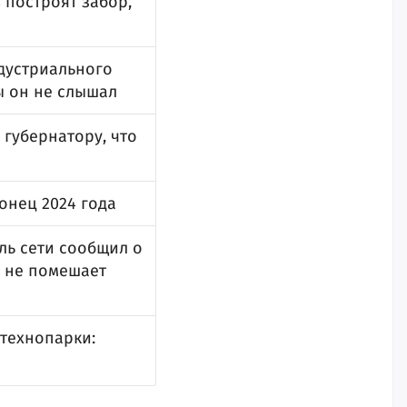
 построят забор,
ндустриального
ы он не слышал
губернатору, что
онец 2024 года
ль сети сообщил о
и не помешает
 технопарки: