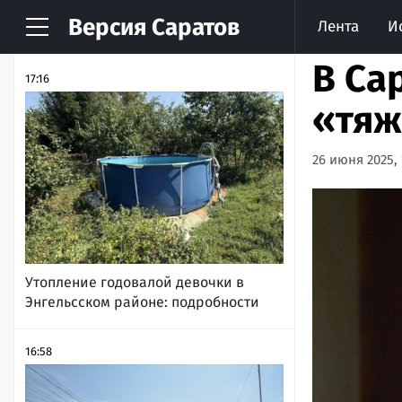
Версия
Саратов
Лента
И
НОВОСТИ
АРХИВ
В Са
17:16
«тяж
26 июня 2025, 
Утопление годовалой девочки в
Энгельсском районе: подробности
16:58