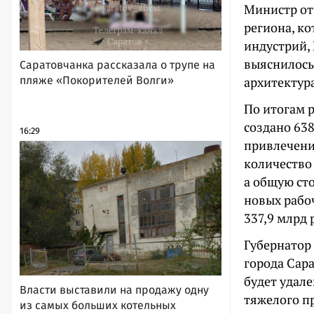
Министр от
региона, к
индустрий,
выяснилось
Саратовчанка рассказала о трупе на
пляже «Покорителей Волги»
архитектура
По итогам 
создано 638
16:29
привлечени
количество
а общую ст
новых рабо
337,9 млрд 
Губернатор
города Сар
будет удал
Власти выставили на продажу одну
тяжелого пр
из самых больших котельных