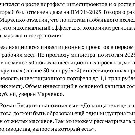
читался о росте портфеля инвестпроектов и о росте
оторый был отмечен даже на ПМЭФ-2025. Говоря о ра
 Марченко отметил, что по итогам глобального иссл
, что максимальный эффект для экономики региона 
, музыка и гастрономия.
реализации всех инвестиционных проектов в первом 
 рабочих мест. По прогнозу министра, по итогам 202
е не менее 30 новых инвестиционных проектов, что
 крупных (свыше 50 млн рублей) инвестиционных про
оимость инвестиционного портфеля до 1,1 трлн рубле
чих мест). Объем инвестиций в основной капитал сос
рублей, уверен Марченко.
 Роман Бусаргин напомнил ему: «До конца текущего 
атова должен быть образован ещё один индустриаль
ен от жилых массивов. Там мы можем рассматривать
оизводства, запрос на который есть».