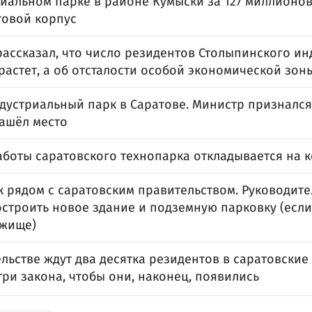
иальном парке в районе Кумыски за 127 миллионов
товой корпус
рассказал, что число резидентов Столыпинского и
растет, а об отсталости особой экономической зон
дустриальный парк в Саратове. Министр признался 
нашёл место
боты саратовского технопарка откладывается на к
к рядом с саратовским правительством. Руководите
остроить новое здание и подземную парковку (есл
жище)
льстве ждут два десятка резидентов в саратовские
ри закона, чтобы они, наконец, появились