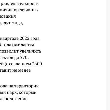
 привлекательности
звитии креативных
едования
дадут мода,
квартале 2025 года
5 года ожидается
 позволит увеличить
ектов до 270,
й (с созданием 2600
тавит не менее
года на территории
ный парк, который
 расположение