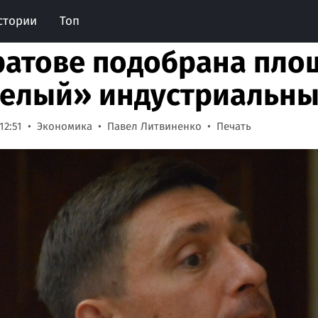
стории
Топ
ратове подобрана пло
елый» индустриальны
12:51
Экономика
Павел Литвиненко
Печать