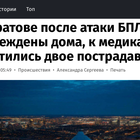
стории
Топ
ратове после атаки БП
еждены дома, к медик
тились двое пострада
 05:49
Происшествия
Александра Сергеева
Печать