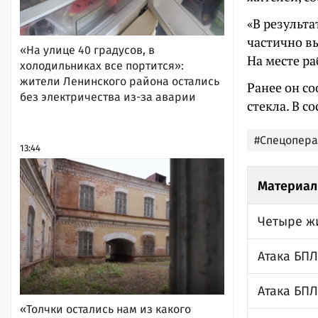
«В результа
частично в
«На улице 40 градусов, в
На месте ра
холодильниках все портится»:
жители Ленинского района остались
Ранее он с
без электричества из-за аварии
стекла. В с
#Спецопер
13:44
Материал
Четыре ж
Атака БПЛ
Атака БПЛ
«Толчки остались нам из какого