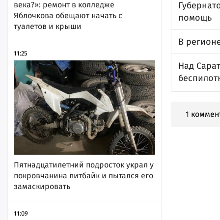
века?»: ремонт в колледже
Губернат
Яблочкова обещают начать с
помощь
туалетов и крыши
В регионе
11:25
Над Сара
беспилот
1 коммен
Пятнадцатилетний подросток украл у
покровчанина питбайк и пытался его
замаскировать
11:09