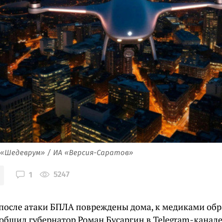
 «Шедеврум» / ИА «Версия-Саратов»
5247
1
 после атаки БПЛА повреждены дома, к медиками обр
общил губернатор Роман Бусаргин в Telegram-канале