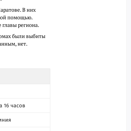
аратове. В них
кой помощью.
 главы региона.
 домах были выбиты
анным, нет.
а 16 часов
линия