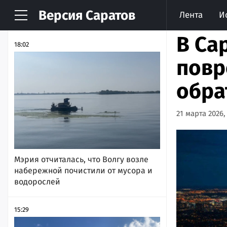
Версия
Саратов
Лента
И
НОВОСТИ
АРХИВ
В Са
18:02
повр
обра
21 марта 2026,
Мэрия отчиталась, что Волгу возле
набережной почистили от мусора и
водорослей
15:29