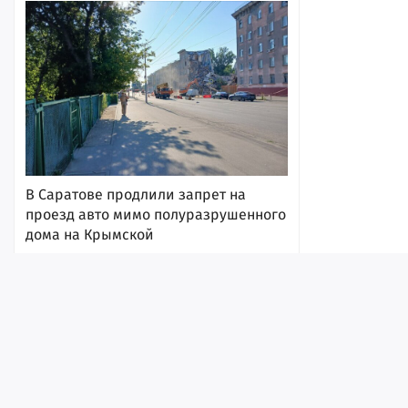
В Саратове продлили запрет на
проезд авто мимо полуразрушенного
дома на Крымской
10:58
Лента
Истории
Топ
Реклама
Контакт