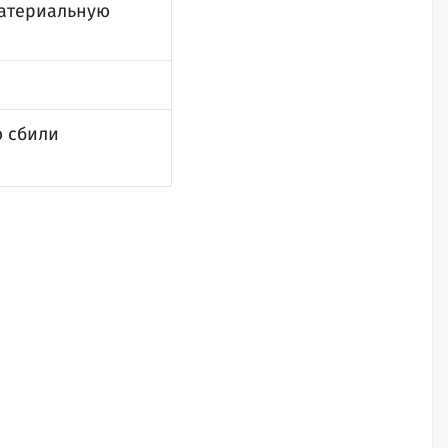
материальную
ю сбили