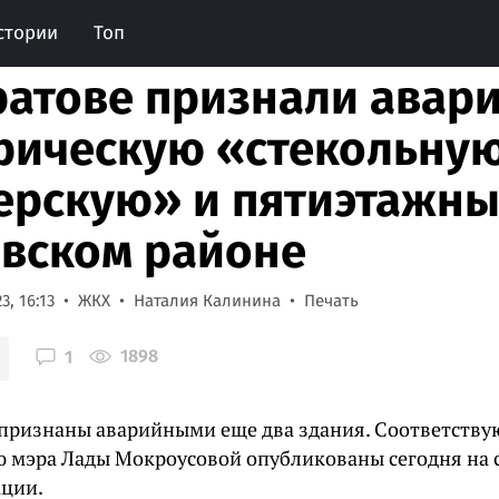
стории
Топ
ратове признали ава
рическую «стекольну
ерскую» и пятиэтажны
вском районе
3, 16:13
ЖКХ
Наталия Калинина
Печать
1898
1
 признаны аварийными еще два здания. Соответств
ю мэра Лады Мокроусовой опубликованы сегодня на 
ции.