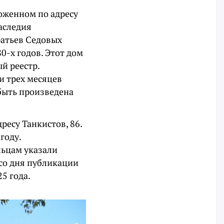
оженном по адресу
наследия
ратьев Седовых
0-х годов. Этот дом
й реестр.
и трех месяцев
быть произведена
есу Танкистов, 86.
году.
льцам указали
со дня публикации
5 года.