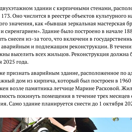
о двухэтажном здании с кирпичными стенами, распол
 173. Оно числится в реестре объектов культурного 
ого значения, как «бывшая зеркальная мастерская б
и сиренгарием». Здание было построено в начале 188
ть снесен из-за того, что включени в государственны
 аварийным и подлежащим реконструкции. В течени
лжны выселить всех жильцов. Реконструкция должна 
я 2025 года.
же признать аварийным здание, расположенное по адр
жный дом из кирпича, который был построен в 1960 
жен возле памятника летчице Марине Расковой. Жи
имость покинуть помещения в течение трех месяцев 
я. Само здание планируется снести до 1 октября 202