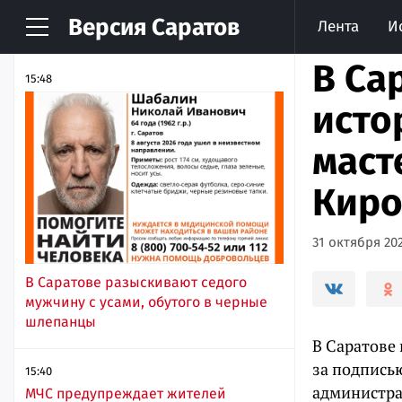
Версия
Саратов
Лента
И
НОВОСТИ
АРХИВ
В Са
15:48
исто
маст
Киро
31 октября 202
В Саратове разыскивают седого
мужчину с усами, обутого в черные
шлепанцы
В Саратове
за подпись
15:40
администра
МЧС предупреждает жителей