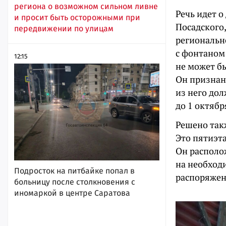
региона о возможном сильном ливне
Речь идет 
и просит быть осторожными при
Посадского,
передвижении по улицам
региональн
с фонтаном 
12:15
не может бы
Он признан
из него до
до 1 октябр
Решено так
Это пятиэта
Он располо
на необход
Подросток на питбайке попал в
распоряжени
больницу после столкновения с
иномаркой в центре Саратова