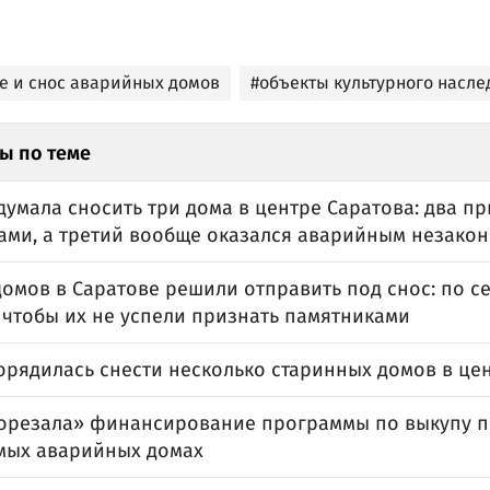
е и снос аварийных домов
#объекты культурного насле
ы по теме
умала сносить три дома в центре Саратова: два п
ами, а третий вообще оказался аварийным незако
домов в Саратове решили отправить под снос: по 
 чтобы их не успели признать памятниками
орядилась снести несколько старинных домов в це
орезала» финансирование программы по выкупу 
мых аварийных домах