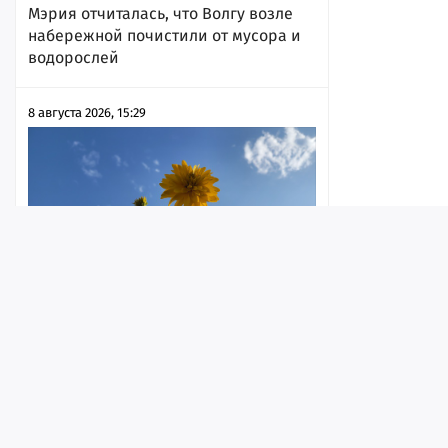
Мэрия отчиталась, что Волгу возле
набережной почистили от мусора и
водорослей
8 августа 2026, 15:29
Лента
Истории
Топ
Реклама
Контакт
Град и жара до +39: в МЧС
рассказали, какая погода ждет
© ИА «Версия-Саратов», 2026
жителей региона в воскресенье
8 августа 2026, 14:16
Учредители — Фонд «Перспектива».