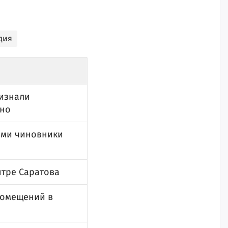
дия
ризнали
нно
семи чиновники
нтре Саратова
помещений в