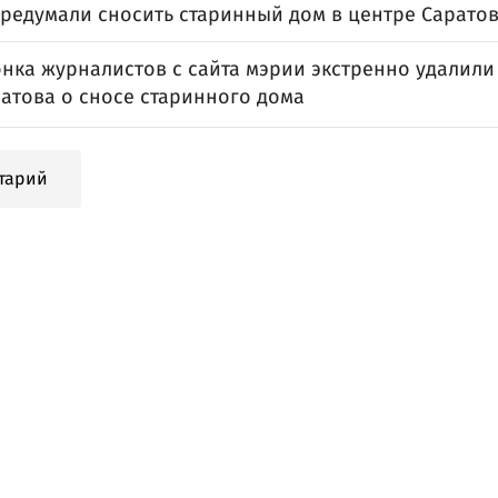
ередумали сносить старинный дом в центре Сарато
онка журналистов с сайта мэрии экстренно удалил
ратова о сносе старинного дома
тарий