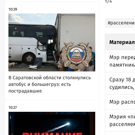
1
/
4
10:39
#расселени
Материал
Мэр перед
памятник
В Саратовской области столкнулись
Сразу 18 
автобус и большегруз: есть
судились,
пострадавшие
Мэр расп
10:27
Мэрия «п
расселяе