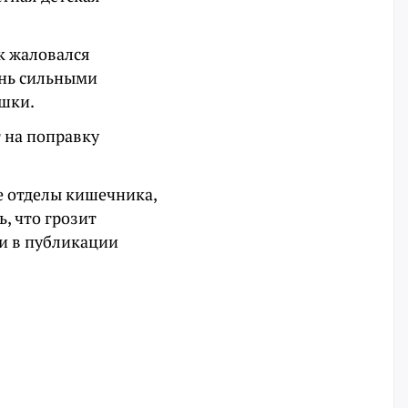
к жаловался
ень сильными
ишки.
 на поправку
е отделы кишечника,
, что грозит
и в публикации