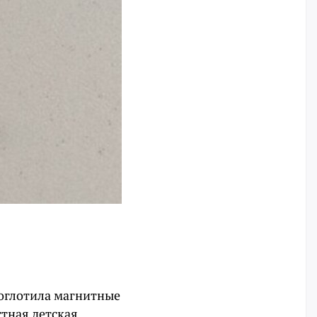
роглотила магнитные
стная детская