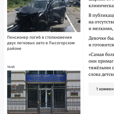
клиническа
В публикац
на отсутст
и мелкими,
Пенсионер погиб в столкновении
Девочке бы
двух легковых авто в Лысогорском
и готовится
районе
«Самая бол
они примаг
тяжёлыми о
14:45
слова детс
1 коммен