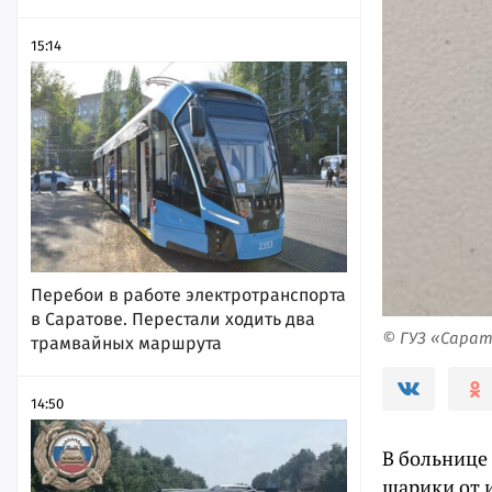
15:14
Перебои в работе электротранспорта
в Саратове. Перестали ходить два
© ГУЗ «Сарат
трамвайных маршрута
14:50
В больнице
шарики от 