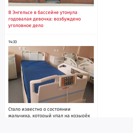
В Энгельсе в бассейне утонула
годовалая девочка: возбуждено
уголовное дело
14:33
Стало известно о состоянии
мальчика, который упал на козырёк
саратовского отдела полиции