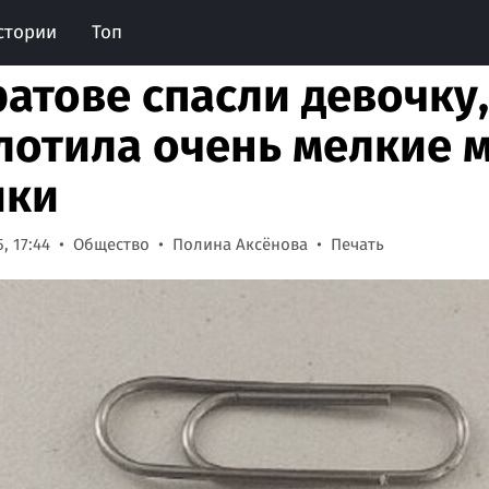
стории
Топ
ратове спасли девочку
лотила очень мелкие 
ики
, 17:44
Общество
Полина Аксёнова
Печать