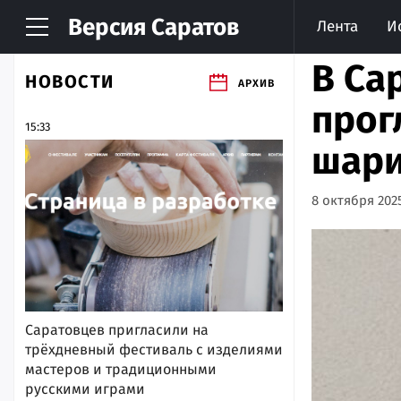
Версия
Саратов
Лента
И
В Са
НОВОСТИ
АРХИВ
прог
15:33
шар
8 октября 2025
Саратовцев пригласили на
трёхдневный фестиваль с изделиями
мастеров и традиционными
русскими играми