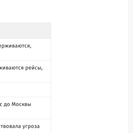
держиваются,
рживаются рейсы,
йс до Москвы
ствовала угроза