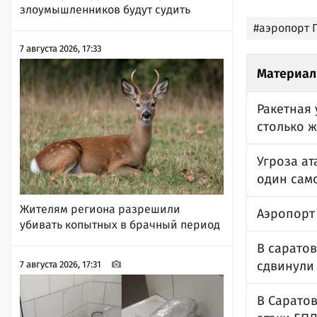
злоумышленников будут судить
#аэропорт 
7 августа 2026, 17:33
Материал
Ракетная 
столько 
Угроза ат
один сам
Жителям региона разрешили
Аэропорт 
убивать копытных в брачный период
В сарато
сдвинули 
7 августа 2026, 17:31
В Саратов