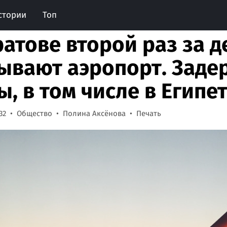
стории
Топ
ратове второй раз за д
ывают аэропорт. Заде
ы, в том числе в Египе
32
Общество
Полина Аксёнова
Печать