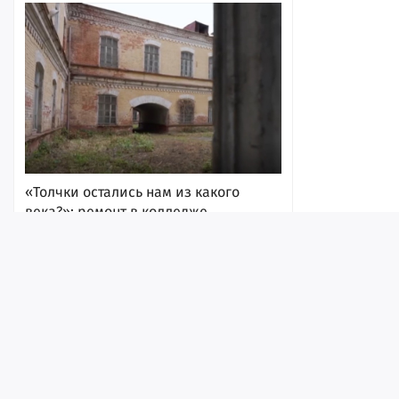
«Толчки остались нам из какого
века?»: ремонт в колледже
Яблочкова обещают начать с
туалетов и крыши
8 августа 2026, 11:25
Лента
Истории
Топ
Реклама
Контакт
© ИА «Версия-Саратов», 2026