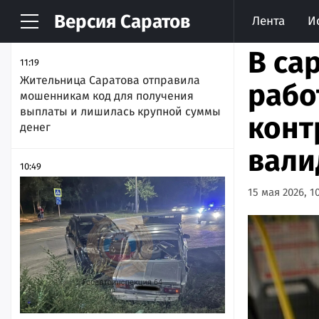
Версия
Саратов
Лента
И
НОВОСТИ
АРХИВ
В са
11:19
Жительница Саратова отправила
рабо
мошенникам код для получения
выплаты и лишилась крупной суммы
конт
денег
вали
10:49
15 мая 2026, 1