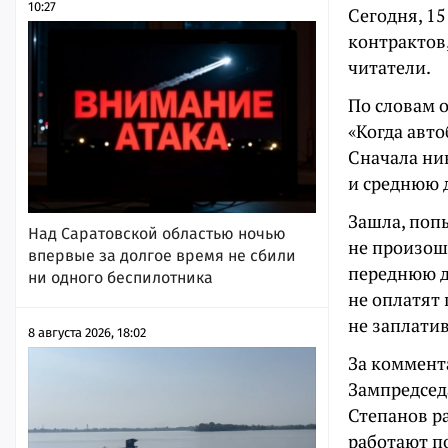
10:27
Сегодня, 15
контрактов
читатели.
По словам о
«Когда авто
Сначала ни
и среднюю д
Зашла, попы
Над Саратовской областью ночью
не произошл
впервые за долгое время не сбили
переднюю д
ни одного беспилотника
не оплатят 
не заплатив
8 августа 2026, 18:02
За коммент
Зампредсед
Степанов ра
работают п