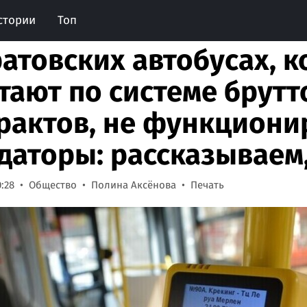
стории
Топ
ратовских автобусах, 
тают по системе брутт
рактов, не функциони
даторы: рассказываем
0:28
Общество
Полина Аксёнова
Печать