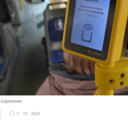
я-Саратов»
3347
1