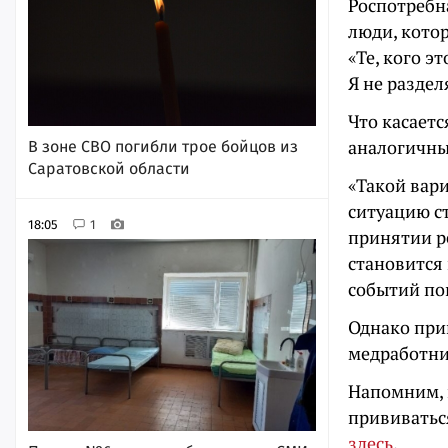
Роспотребн
люди, котор
«Те, кого э
Я не раздел
Что касаетс
аналогичны
В зоне СВО погибли трое бойцов из
Саратовской области
«Такой вар
ситуацию с
18:05
1
принятии р
становится
событий по
Однако прин
медработни
Напомним, в
прививатьс
здесь
.