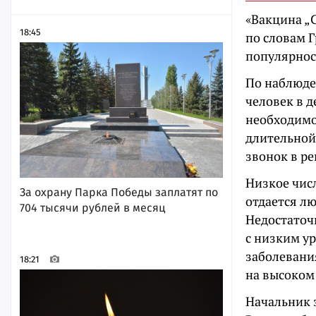
«Вакцина „С
18:45
по словам Г
популярнос
По наблюде
человек в д
необходимо,
длительной
звонок в ре
Низкое чис
За охрану Парка Победы заплатят по
отдается л
704 тысячи рублей в месяц
Недостаточ
с низким у
заболевани
18:21
на высоком 
Начальник 