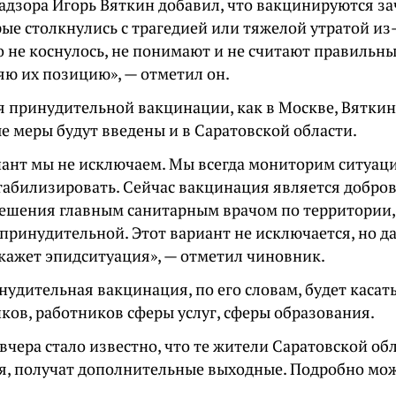
адзора Игорь Вяткин добавил, что вакцинируются з
ые столкнулись с трагедией или тяжелой утратой из
то не коснулось, не понимают и не считают правильн
яю их позицию», — отметил он.
я принудительной вакцинации, как в Москве, Вяткин
е меры будут введены и в Саратовской области.
иант мы не исключаем. Мы всегда мониторим ситуац
табилизировать. Сейчас вакцинация является добров
ешения главным санитарным врачом по территории
 принудительной. Этот вариант не исключается, но 
кажет эпидситуация», — отметил чиновник.
удительная вакцинация, по его словам, будет касат
ков, работников сферы услуг, сферы образования.
чера стало известно, что те жители Саратовской обл
я, получат дополнительные выходные. Подробно мо