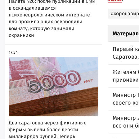
Палата №6: после публикации в СМИ
в оскандалившемся
#коронавир
психоневрологическом интернате
для проживающих освободили
комнату, которую занимали
Материал
охранники
Первый к
17:54
Саратова
Жителям 
прививки
Министр К
своего ко
Министр з
Два саратовца через фиктивные
все они 
фирмы вывели более девяти
миллиардов рублей. Теперь