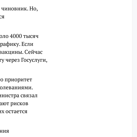
 чиновник. Но,
ся
оло 4000 тысяч
графику. Если
 вакцины. Сейчас
 через Госуслуги,
то приоритет
болеваниями.
инистра связал
ают рисков
х остается
ения