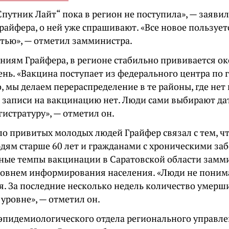
путник Лайт“ пока в регион не поступила», — заявил
райфера, о ней уже спрашивают. «Все новое пользует
тью», — отметил замминистра.
ниям Грайфера, в регионе стабильно прививается ок
ень. «Вакцина поступает из федерального центра по 
 мы делаем перераспределение в те районы, где нет
 записи на вакцинацию нет. Люди сами выбирают дату
гистратуру», — отметил он.
ло привитых молодых людей Грайфер связал с тем, ч
юдям старше 60 лет и гражданами с хроническими за
ные темпы вакцинации в Саратовской области замм
ровнем информирования населения. «Люди не поним
я. За последние несколько недель количество умерши
уровне», — отметил он.
эпидемиологического отдела регионального управл