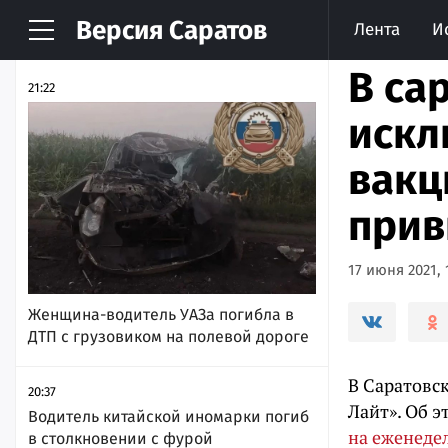
Версия
Саратов
Лента
И
НОВОСТИ
АРХИВ
В са
21:22
искл
вакц
прив
17 июня 2021, 
Женщина-водитель УАЗа погибла в
ДТП с грузовиком на полевой дороге
В Саратовс
20:37
Лайт». Об 
Водитель китайской иномарки погиб
на еженеде
в столкновении с фурой