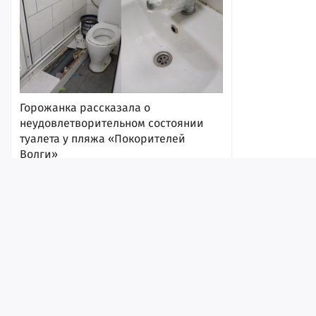
Горожанка рассказала о
неудовлетворительном состоянии
туалета у пляжа «Покорителей
Волги»
17:16
1
Лента
Истории
Топ
Реклама
Контакт
© ИА «Версия-Саратов», 2026