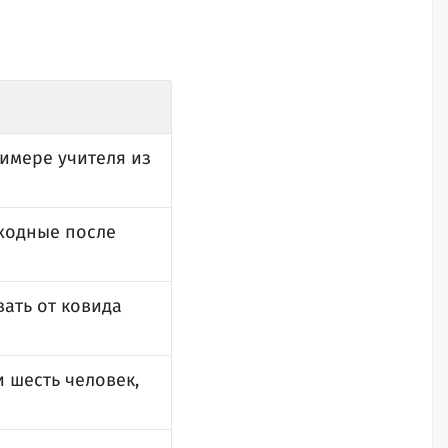
имере учителя из
ходные после
вать от ковида
 шесть человек,