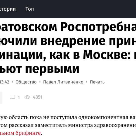
стории
Топ
ратовском Роспотребн
ючили внедрение при
инации, как в Москве: 
ьют первыми
13:42
Общество
Павел Литвиненко
Печать
4351
1
кую область пока не поступила однокомпонентная в
этом рассказал заместитель министра здравоохранен
льном брифинге
.