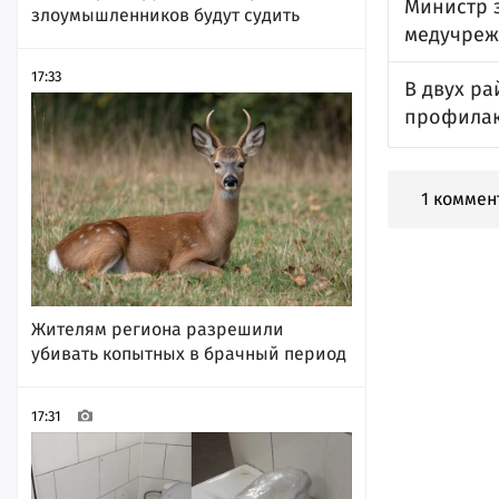
Министр 
злоумышленников будут судить
медучреж
17:33
В двух р
профилак
1 коммен
Жителям региона разрешили
убивать копытных в брачный период
17:31