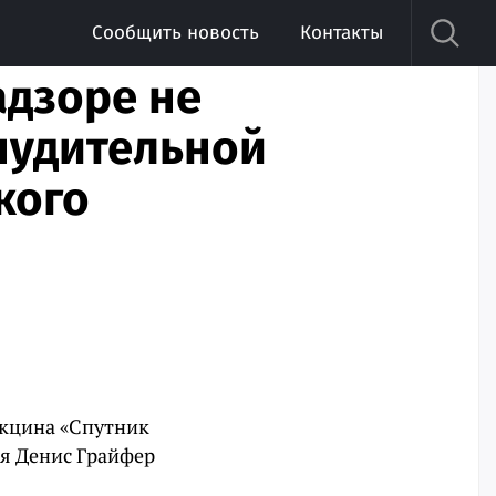
Сообщить новость
Контакты
адзоре не
нудительной
кого
акцина «Спутник
ия Денис Грайфер