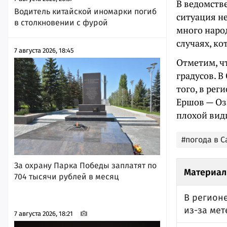
В ведомстве
Водитель китайской иномарки погиб
ситуация не
в столкновении с фурой
много наро
случаях, ко
7 августа 2026, 18:45
Отметим, чт
градусов. В
того, в ре
Ершов — Оз
плохой вид
#погода в 
За охрану Парка Победы заплатят по
Материал
704 тысячи рублей в месяц
В регион
из-за мет
7 августа 2026, 18:21