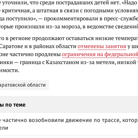
 уточнили, что среди пострадавших детей нет. «Надо 
 критичная, а штатная в связи с погодными условиям
да поступило», — прокомментировали в пресс-службе
торые произошли из-за мороза, в ведомстве сведений
о в регионе продолжают оставаться низкие температ
 Саратове и в районах области
отменены занятия
у ш
гионе частично продлены
ограничения на федеральной
инки — граница с Казахстаном из-за метели, низкой
имости.
Саратовской области
ы по теме
е частично возобновили движение по трассе, кото
ели