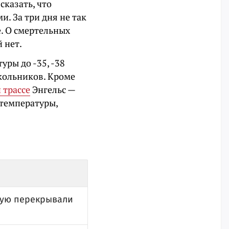
сказать, что
и. За три дня не так
. О смертельных
 нет.
уры до -35, -38
кольников. Кроме
 трассе
Энгельс —
 температуры,
рую перекрывали