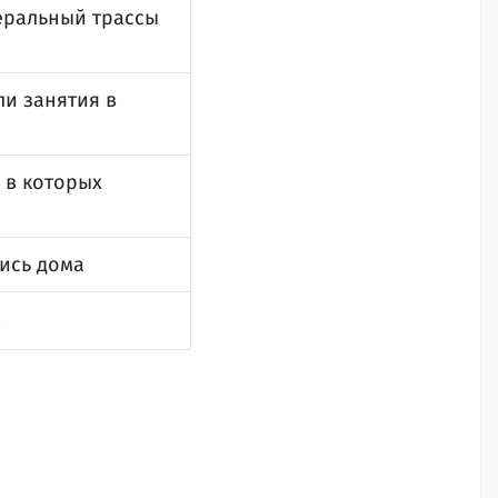
еральный трассы
ли занятия в
 в которых
ись дома
в