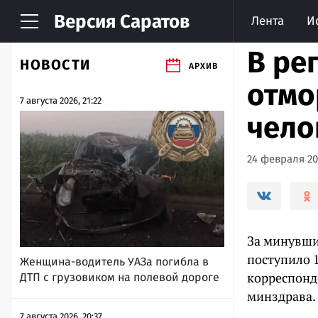
Версия
Саратов
Лента
И
В ре
НОВОСТИ
АРХИВ
отмо
7 августа 2026, 21:22
чело
24 февраля 202
За минувши
поступило 1
Женщина-водитель УАЗа погибла в
корреспонд
ДТП с грузовиком на полевой дороге
минздрава.
7 августа 2026, 20:37