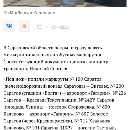
© ИА «Версия-Саратов»
8533
1
В Саратовской области закрыли сразу девять
межмуниципальных автобусных маршрутов.
Соответствующий документ подписал министр
транспорта Николай Сергеев.
«Под нож» попали маршруты № 109 Саратов
(железнодорожный вокзал Саратова) — Энгельс, № 200
Саратов (стадион «Волга») — аэропорт «Гагарин», № 226
Саратов — Красный Текстильщик, № 242У Саратов
(площадь Ленина) — поселок Сторожевка, № 600
Балаково — аэропорт «Гагарин», № 657 Золотое —
Саратов (через Красноармейск), № 712 Хвалынск —
Балаково, № 191 Саратов (ЦКР) — поселок Светлый,