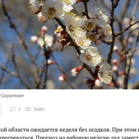
я-Саратов»
3484
1
ой области ожидается неделя без осадков. При этом 
прогреваться. Прогноз на рабочую неделю дал замес