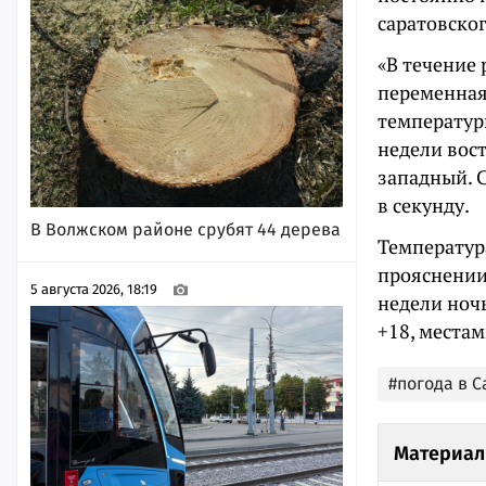
саратовско
«В течение
переменная
температурн
недели вос
западный. С
в секунду.
В Волжском районе срубят 44 дерева
Температур
прояснении
5 августа 2026, 18:19
недели ноч
+18, местам
#погода в 
Материал