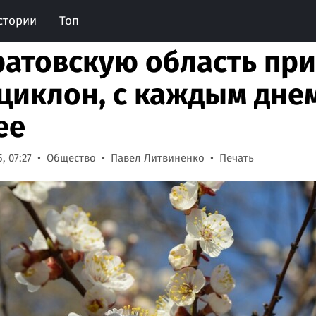
стории
Топ
ратовскую область пр
циклон, с каждым днем
ее
, 07:27
Общество
Павел Литвиненко
Печать