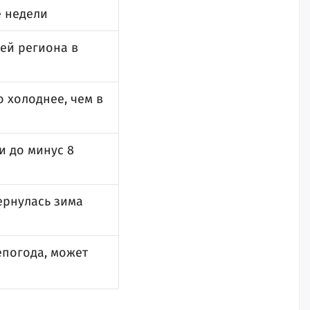
е недели
лей региона в
 холоднее, чем в
и до минус 8
ернулась зима
епогода, может