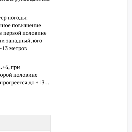
тер погоды:
енное повышение
 в первой половине
ли западный, юго-
9-13 метров
…+6, при
торой половине
прогреется до +13…