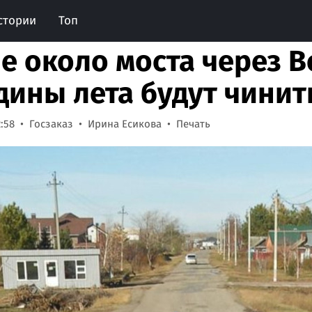
стории
Топ
ле около моста через В
дины лета будут чинит
2:58
Госзаказ
Ирина Есикова
Печать