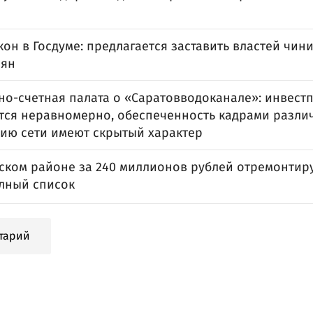
он в Госдуме: предлагается заставить властей чин
иян
но-счетная палата о «Саратовводоканале»: инвест
тся неравномерно, обеспеченность кадрами различ
ию сети имеют скрытый характер
нском районе за 240 миллионов рублей отремонтиру
олный список
тарий