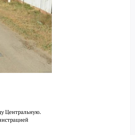
цу Центральную.
нистрацией