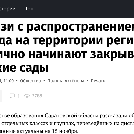
стории
Топ
язи с распространение
да на территории рег
ично начинают закрыв
кие сады
, 11:00
Общество
Полина Аксёнова
Печать
2768
1
стве образования Саратовской области рассказали о
 отдельных классах и группах, переведённых на дис
анные актуальны на 15 ноября.