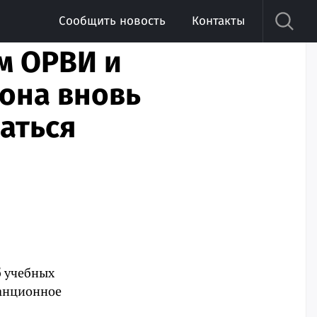
Сообщить новость
Контакты
м ОРВИ и
иона вновь
аться
б учебных
танционное