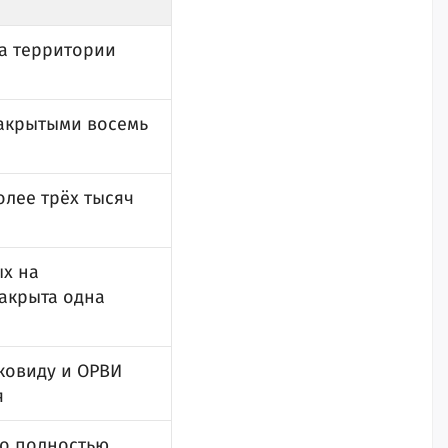
на территории
закрытыми восемь
олее трёх тысяч
ых на
закрыта одна
 ковиду и ОРВИ
я
го полностью