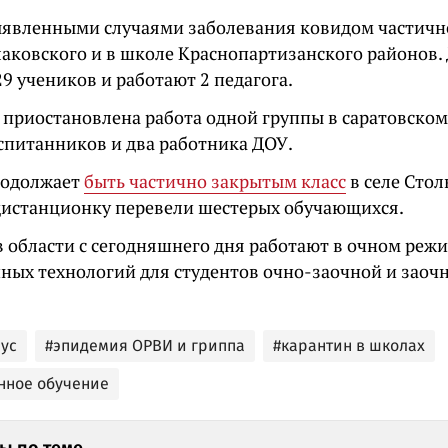
выявленными случаями заболевания ковидом частичн
лаковского и в школе Краснопартизанского районов
9 учеников и работают 2 педагога.
 приостановлена работа одной группы в саратовском
оспитанников и два работника ДОУ.
родолжает
быть частично закрытым класс
в селе Сто
 дистанционку перевели шестерых обучающихся.
ов области с сегодняшнего дня работают в очном ре
ных технологий для студентов очно-заочной и зао
ус
#эпидемия ОРВИ и гриппа
#карантин в школах
нное обучение