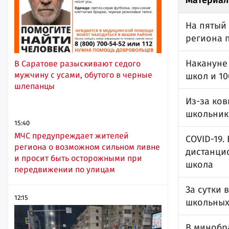
Материал
На пятый
региона 
Накануне
В Саратове разыскивают седого
мужчину с усами, обутого в черные
школ и 10
шлепанцы
Из-за ко
школьник
15:40
МЧС предупреждает жителей
COVID-19.
региона о возможном сильном ливне
дистанци
и просит быть осторожными при
школа
передвижении по улицам
За сутки 
12:15
школьных
В минобра