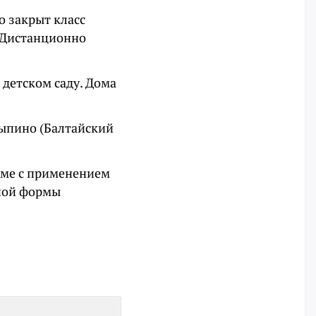
о закрыт класс
. Дистанционно
 детском саду. Дома
лыпино (Балтайский
жиме с применением
чной формы