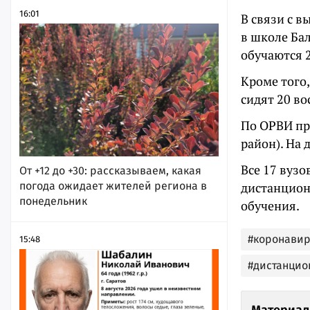
16:01
В связи с 
в школе Ба
обучаются 2
Кроме того,
сидят 20 в
По ОРВИ п
район). На
Все 17 вуз
От +12 до +30: рассказываем, какая
погода ожидает жителей региона в
дистанцион
понедельник
обучения.
#коронавир
15:48
#дистанцио