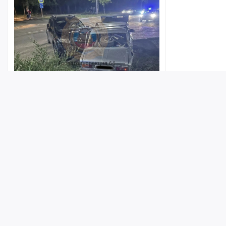
На проспекте Энтузиастов
столкнулись «шестерка» и Renault,
пострадали два человека
Лента
Истории
Топ
Реклама
Контакт
10:39
© ИА «Версия-Саратов», 2026
Учредители — Фонд «Перспектива».
Регистрационный номер ИА № ФС 77 - 79097 от 15.09.2020 г. Выд
надзору в сфере связи, информационных технологий и массовы