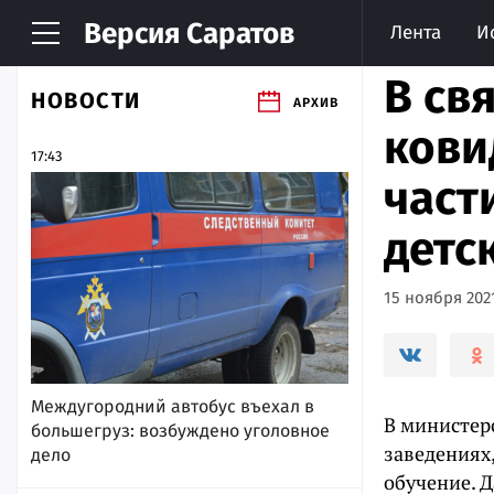
Версия
Саратов
Лента
И
В св
НОВОСТИ
АРХИВ
кови
17:43
част
детс
15 ноября 2021
Междугородний автобус въехал в
В министер
большегруз: возбуждено уголовное
заведениях,
дело
обучение. Д