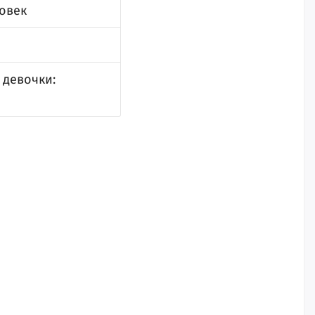
овек
 девочки: