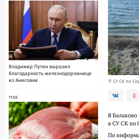
Владимир Путин выразил
благодарность железнодорожнице
из Анисовки
© СУ СК по С
11:55
В Балаково
в СУ СК по 
По информа