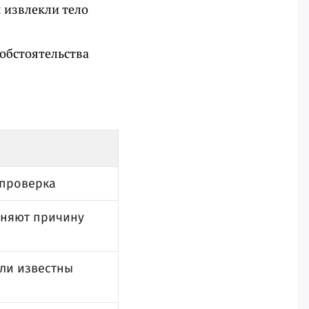
 извлекли тело
обстоятельства
 проверка
сняют причину
али известны