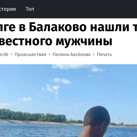
стории
Топ
лге в Балаково нашли 
вестного мужчины
4:06
Происшествия
Полина Аксёнова
Печать