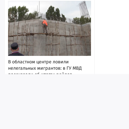
В областном центре ловили
нелегальных мигрантов: в ГУ МВД
рассказали об итогах рейдов
10:44
Лента
Истории
Топ
Реклама
Контакт
© ИА «Версия-Саратов», 2026