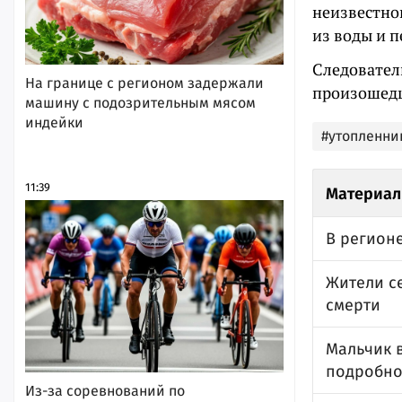
неизвестно
из воды и 
Следовател
На границе с регионом задержали
произошед
машину с подозрительным мясом
индейки
#утопленни
11:39
Материал
В регион
Жители с
смерти
Мальчик в
подробно
Из-за соревнований по