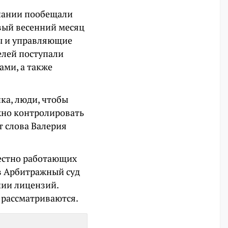
мпании пообещали
вый весенний месяц
ы и управляющие
елей поступали
мами, а также
ика, люди, чтобы
ужно контролировать
т слова Валерия
вестно работающих
в Арбитражный суд
нии лицензий.
е рассматриваются.