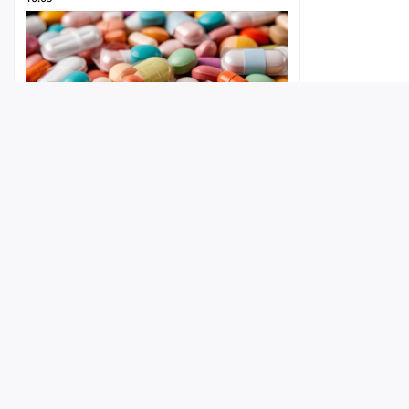
Лента
Истории
Топ
Реклама
Контакт
Покровчанин нашел чужую
банковскую карту и закупился в
© ИА «Версия-Саратов», 2026
аптеке
Учредители — Фонд «Перспектива».
09:51
Регистрационный номер ИА № ФС 77 - 79097 от 15.09.2020 г. Выд
надзору в сфере связи, информационных технологий и массовы
Главный редактор: Радин А. В.
Адрес редакции и издателя: 410056, г. Саратов, Мирный переулок,