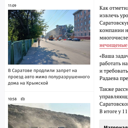
11:09
Как отмети
извлечь ур
Саратовску
компании не
многочисл
нечищеные 
«Ваша задач
работать на
и требоват
В Саратове продлили запрет на
проезд авто мимо полуразрушенного
Радаева пре
дома на Крымской
Также расс
управляющи
10:58
Саратовско
В итоге у 1
Материал