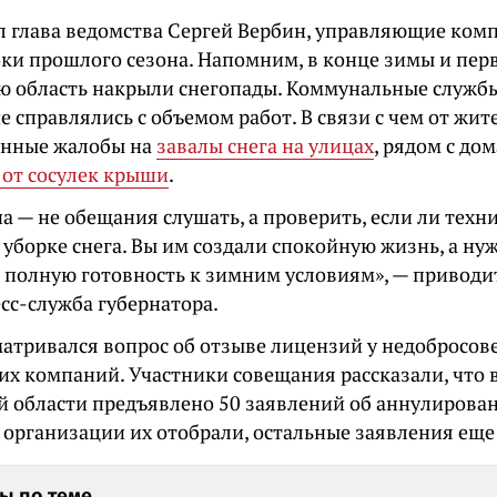
л глава ведомства Сергей Вербин, управляющие ко
оки прошлого сезона. Напомним, в конце зимы и пер
ю область накрыли снегопады. Коммунальные служб
 справлялись с объемом работ. В связи с чем от жит
енные жалобы на
завалы снега на улицах
, рядом с до
от сосулек крыши
.
а — не обещания слушать, а проверить, если ли техн
 уборке снега. Вы им создали спокойную жизнь, а н
ь полную готовность к зимним условиям», — приводи
сс-служба губернатора.
матривался вопрос об отзыве лицензий у недобросо
х компаний. Участники совещания рассказали, что 
й области предъявлено 50 заявлений об аннулирова
1 организации их отобрали, остальные заявления ещ
ы по теме