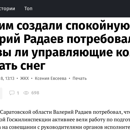
стории
Топ
им создали спокойную
рий Радаев потребова
вы ли управляющие к
ать снег
8, 13:13
ЖКХ
Ксения Евсеева
Печать
698
1
 Саратовской области Валерий Радаев потребовал, ч
ой Госжилинспекции активнее вели работу по подгот
а на совещании с руководителями органов исполните