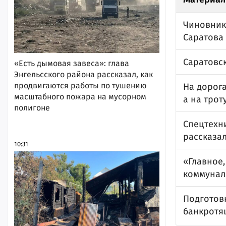
Чиновник
Саратова
Саратовс
«Есть дымовая завеса»: глава
Энгельсского района рассказал, как
продвигаются работы по тушению
На дорога
масштабного пожара на мусорном
а на трот
полигоне
Спецтехни
рассказал
10:31
«Главное,
коммунал
Подготовк
банкротя