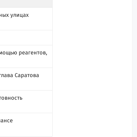
ных улицах
омощью реагентов,
глава Саратова
товность
лансе