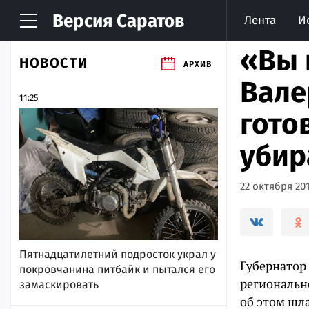
Версия
Саратов
Лента
И
«Вы 
НОВОСТИ
АРХИВ
Вале
11:25
гото
убир
22 октября 201
Пятнадцатилетний подросток украл у
Губернатор
покровчанина питбайк и пытался его
региональн
замаскировать
об этом шл