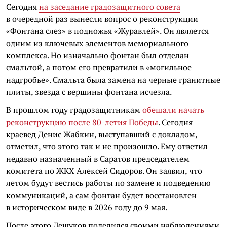
Сегодня
на заседание градозащитного совета
в очередной раз вынесли вопрос о реконструкции
«Фонтана слез» в подножья «Журавлей». Он является
одним из ключевых элементов мемориального
комплекса. Но изначально фонтан был отделан
смальтой, а потом его превратили в «могильное
надгробье». Смальта была замена на черные гранитные
плиты, звезда с вершины фонтана исчезла.
В прошлом году градозащитникам
обещали начать
реконструкцию после 80-летия Победы
. Сегодня
краевед Денис Жабкин, выступавший с докладом,
отметил, что этого так и не произошло. Ему ответил
недавно назначенный в Саратов председателем
комитета по ЖКХ Алексей Сидоров. Он заявил, что
летом будут вестись работы по замене и подведению
коммуникаций, а сам фонтан будет восстановлен
в историческом виде в 2026 году до 9 мая.
После этого Лешуков поделился своими наблюдениями