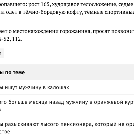
опавшего: рост 165, худощавое телосложение, седые
л одет в тёмно-бордовую кофту, тёмные спортивные
нает о местонахождении горожанина, просят позвони
-52, 112.
т
ы по теме
ы ищут мужчину в калошах
го больше месяца назад мужчину в оранжевой кур
м
ы разыскивают лысого пенсионера, который не ор
стве