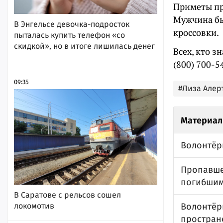
Приметы пр
Мужчина бы
В Энгельсе девочка-подросток
кроссовки.
пыталась купить телефон «со
скидкой», но в итоге лишилась денег
Всех, кто з
(800) 700-54
09:35
#Лиза Алер
Материал
Волонтёр
Пропавше
погибши
В Саратове с рельсов сошел
локомотив
Волонтёр
простран