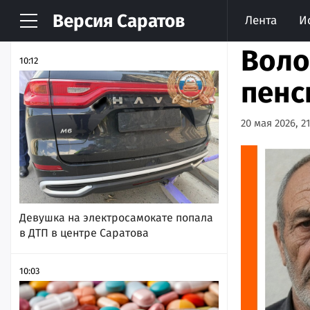
Версия
Саратов
Лента
И
НОВОСТИ
АРХИВ
Воло
10:12
пенс
20 мая 2026, 21
Девушка на электросамокате попала
в ДТП в центре Саратова
10:03