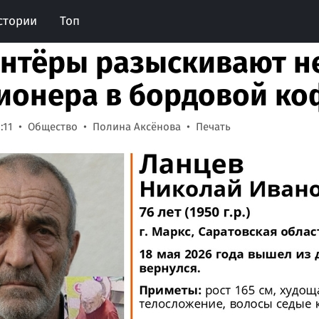
стории
Топ
нтёры разыскивают н
ионера в бордовой ко
:11
Общество
Полина Аксёнова
Печать