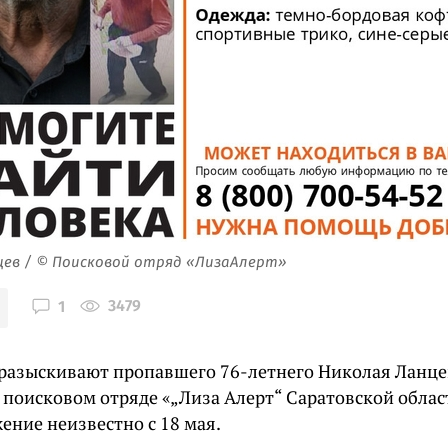
цев / © Поисковой отряд «ЛизаАлерт»
3479
1
разыскивают пропавшего 76-летнего Николая Ланцев
поисковом отряде «„Лиза Алерт“ Саратовской област
ение неизвестно с 18 мая.