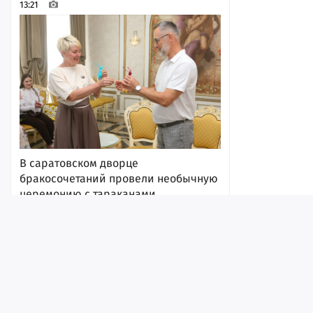
13:21
В саратовском дворце
бракосочетаний провели необычную
церемонию с тараканами
13:11
Лента
Истории
Топ
Реклама
Контакт
© ИА «Версия-Саратов», 2026