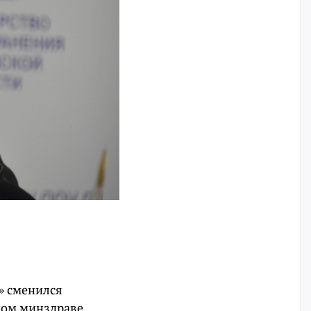
» сменился
ном минздраве.