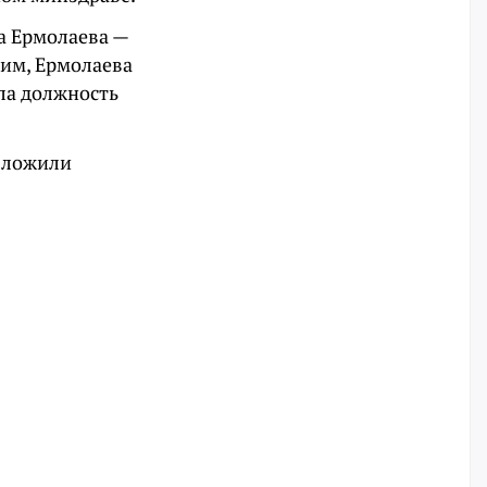
а Ермолаева —
им, Ермолаева
ала должность
зложили