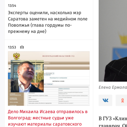
13:54
Эксперты оценили, насколько мэр
Саратова заметен на медийном поле
Поволжья (глава гордумы по-
прежнему на дне)
13:53
Елена Ермола
Дело Михаила Исаева отправилось в
В ГУЗ «Кли
Волгоград: местные судьи уже
изучают материалы саратовского
главврач. 