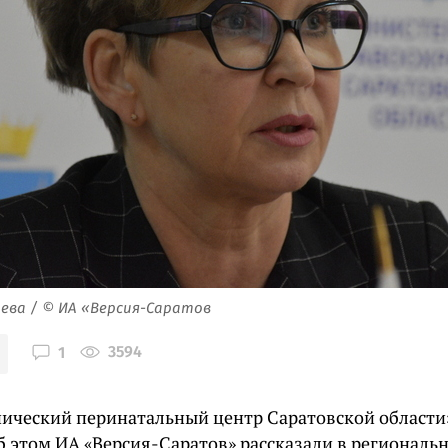
ева / © ИА «Версия-Саратов
3594
1
нический перинатальный центр Саратовской области
Об этом ИА «Версия-Саратов» рассказали в региональ