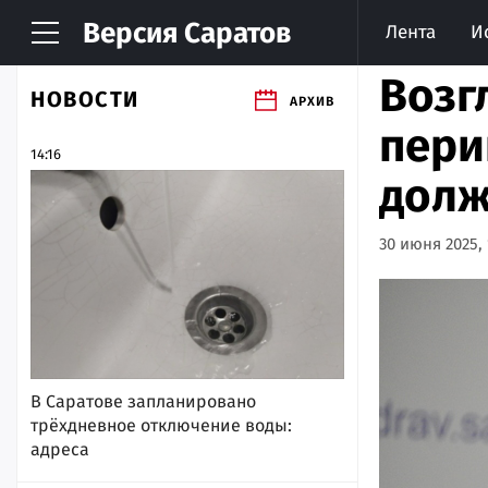
Версия
Саратов
Лента
И
Возг
НОВОСТИ
АРХИВ
пери
14:16
долж
30 июня 2025, 
В Саратове запланировано
трёхдневное отключение воды:
адреса