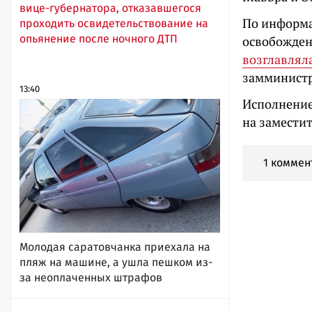
вице-губернатора, отказавшегося
По информа
проходить освидетельствование на
опьянение после ночного ДТП
освобожден
возглавлял
замминистр
13:40
Исполнение
на замести
1 коммен
Молодая саратовчанка приехала на
пляж на машине, а ушла пешком из-
за неоплаченных штрафов