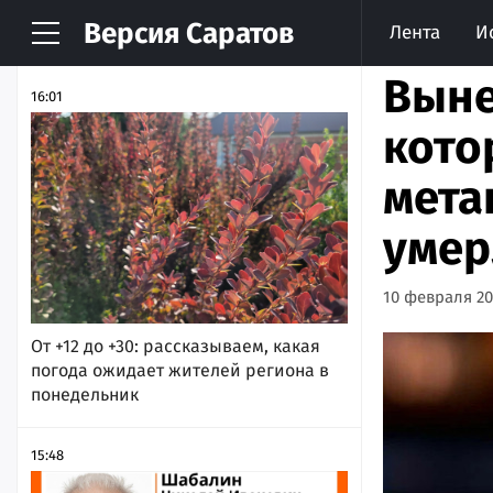
Версия
Саратов
Лента
И
НОВОСТИ
АРХИВ
Выне
16:01
кото
мета
умер
10 февраля 20
От +12 до +30: рассказываем, какая
погода ожидает жителей региона в
понедельник
15:48