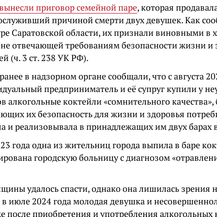
вынесли приговор семейной паре
, которая продава
послуживший причиной смерти двух девушек. Как со
уре Саратовской области, их признали виновными в 
 не отвечающей требованиям безопасности жизни и 
 (ч. 3 ст. 238 УК РФ).
анее в надзорном органе сообщали, что с августа 20
идуальный предприниматель и её супруг купили у н
в алкогольные коктейли «сомнительного качества», 
ющих их безопасность для жизни и здоровья потреб
ла и реализовывала в принадлежащих им двух барах в
023 года одна из жительниц города выпила в баре ко
ирована городскую больницу с диагнозом «отравлен
щины удалось спасти, однако она лишилась зрения на
и в июле 2024 года молодая девушка и несовершенн
же после приобретения и употребления алкогольных 