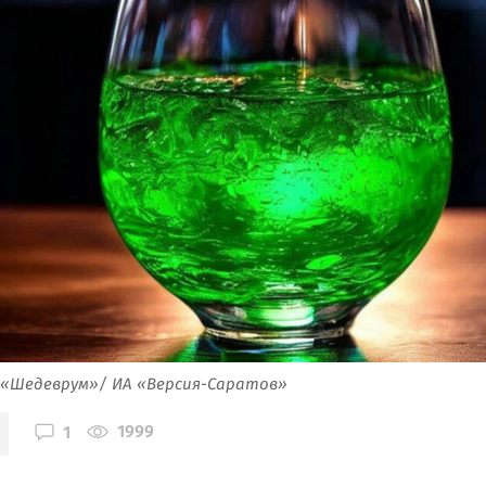
 «Шедеврум»/ ИА «Версия-Саратов»
1999
1