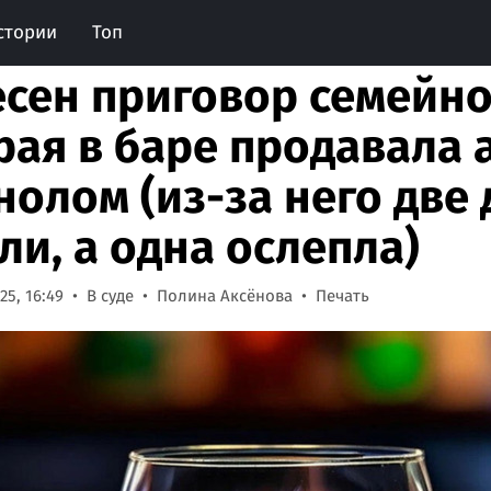
стории
Топ
сен приговор семейно
рая в баре продавала 
нолом (из-за него две
ли, а одна ослепла)
25, 16:49
В суде
Полина Аксёнова
Печать