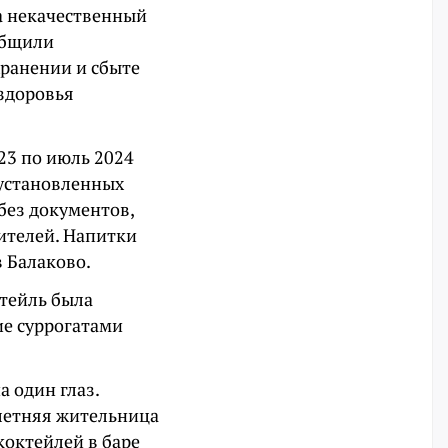
ла некачественный
общили
хранении и сбыте
здоровья
23 по июль 2024
еустановленных
без документов,
ителей. Напитки
 Балаково.
ктейль была
ие суррогатами
 один глаз.
олетняя жительница
коктейлей в баре