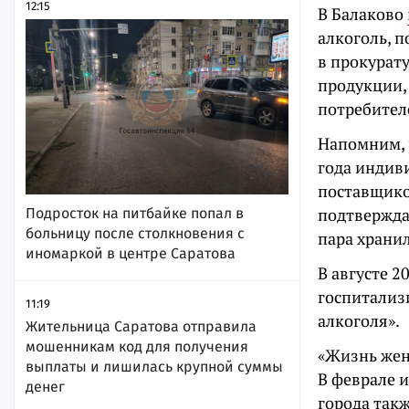
12:15
В Балаково
алкоголь, 
в прокурат
продукции,
потребителей
Напомним, р
года индив
поставщико
подтвержда
Подросток на питбайке попал в
больницу после столкновения с
пара храни
иномаркой в центре Саратова
В августе 2
госпитализ
11:19
алкоголя».
Жительница Саратова отправила
мошенникам код для получения
«Жизнь жен
выплаты и лишилась крупной суммы
В феврале 
денег
города так