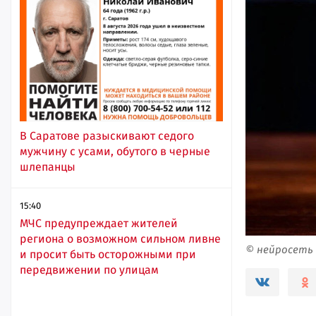
В Саратове разыскивают седого
мужчину с усами, обутого в черные
шлепанцы
15:40
МЧС предупреждает жителей
региона о возможном сильном ливне
© нейросеть
и просит быть осторожными при
передвижении по улицам