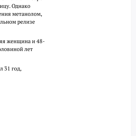
ицу. Однако
ления метанолом,
альном релизе
няя женщина и 48-
оловиной лет
 31 год,