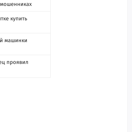
о мошенниках
тке купить
ой машинки
вец проявил