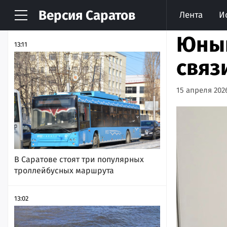
Версия
Саратов
Лента
И
НОВОСТИ
АРХИВ
Юный
13:11
связ
15 апреля 2026
В Саратове стоят три популярных
троллейбусных маршрута
13:02