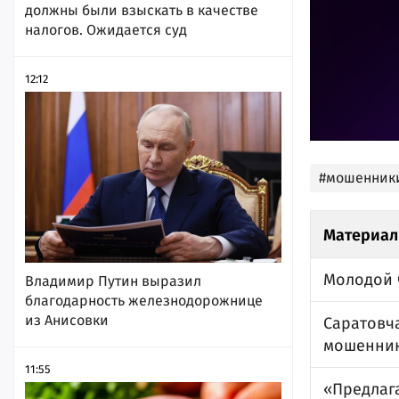
должны были взыскать в качестве
налогов. Ожидается суд
12:12
#мошенник
Материал
Молодой 
Владимир Путин выразил
благодарность железнодорожнице
из Анисовки
Саратовча
мошенни
11:55
«Предлаг