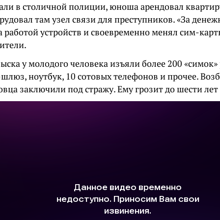
зали в столичной полиции, юноша арендовал квартир
рудовал там узел связи для преступников. «За дене
а работой устройств и своевременно менял сим-карт
ители.
быска у молодого человека изъяли более 200 «симок»
-шлюз, ноутбук, 10 сотовых телефонов и прочее. Воз
овца заключили под стражу. Ему грозит до шести ле