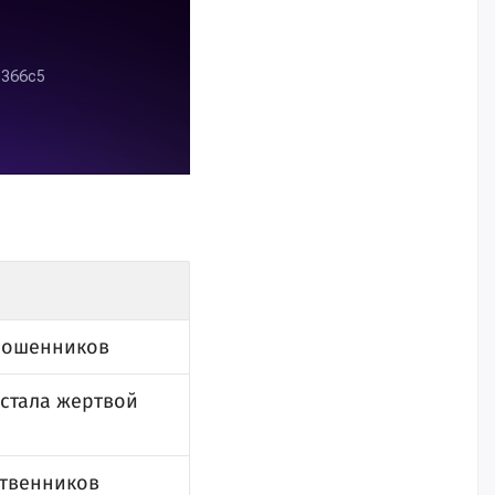
 мошенников
 стала жертвой
ственников