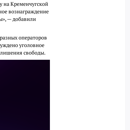
у на Кременчугской
жное вознаграждение
ы», — добавили
 разных операторов
буждено уголовное
т лишения свободы.