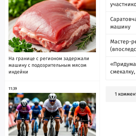
участник
Саратовч
машину
Мастер-р
(впоследс
На границе с регионом задержали
«Придума
машину с подозрительным мясом
смекалку,
индейки
11:39
1 коммен