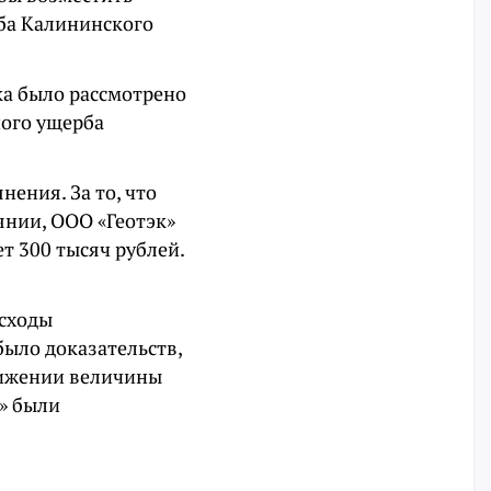
ба Калининского
ка было рассмотрено
ного ущерба
ения. За то, что
янии, ООО «Геотэк»
т 300 тысяч рублей.
асходы
было доказательств,
нижении величины
» были