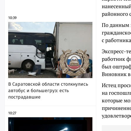
нанесенный
районного с
10:39
По данным 
гражданско
с работника
Экспресс-т
работник ф
был оштраф
Виновник во
В Саратовской области столкнулись
Истец проси
автобус и большегруз: есть
на госпошли
пострадавшие
которые мо
причиненно
10:27
удовлетвор