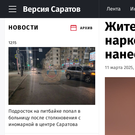
Версия
Саратов
Лента
И
Жите
НОВОСТИ
АРХИВ
нарк
12:15
нане
11 марта 2025,
Подросток на питбайке попал в
больницу после столкновения с
иномаркой в центре Саратова