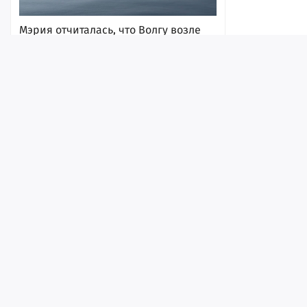
Мэрия отчиталась, что Волгу возле
набережной почистили от мусора и
водорослей
8 августа 2026, 15:29
Лента
Истории
Топ
Реклама
Контакт
© ИА «Версия-Саратов», 2026
Учредители — Фонд «Перспектива».
Регистрационный номер ИА № ФС 77 - 79097 от 15.09.2020 г. Выд
надзору в сфере связи, информационных технологий и массовы
Главный редактор: Радин А. В.
Град и жара до +39: в МЧС
рассказали, какая погода ждет
Адрес редакции и издателя: 410056, г. Саратов, Мирный переулок,
жителей региона в воскресенье
Телефон редакции: +7 (8452) 48-74-44