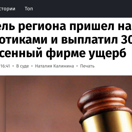
стории
Топ
ль региона пришел на
отиками и выплатил 30
сенный фирме ущерб
 16:41
В суде
Наталия Калинина
Печать