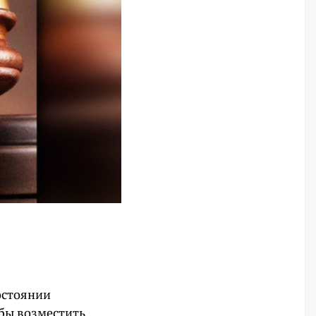
остоянии
обы возместить