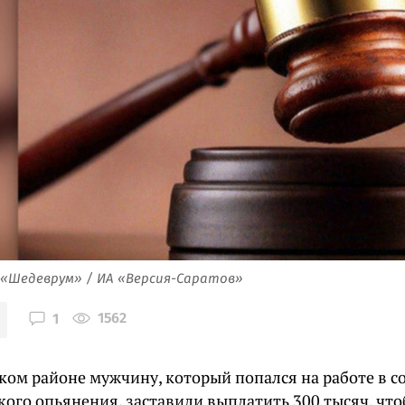
 «Шедеврум» / ИА «Версия-Саратов»
1562
1
ком районе мужчину, который попался на работе в с
кого опьянения, заставили выплатить 300 тысяч, чт