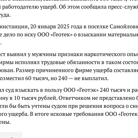
 работодателю ущерб. Об этом сообщила пресс-служ
уда.
инстанции, 20 января 2025 года в поселке Самойлов
е дело по иску ООО «Геотек» о взыскании материаль
.
ест выявил у мужчины признаки наркотического опьян
ирмы исполнял трудовые обязанности в таком состо
ован. Размер причиненного фирме ущерба составляе
зместил 60 тысяч, но 240 — не выплатил.
л суд взыскать в пользу ООО «Геотэк» 240 тысяч и р
ну в 10 тысяч рублей. Ответчиком не представлено 
гли бы быть учтены судом при решения вопроса о с
го ущерба. В итоге исковые требования ООО «Геотек
ены.