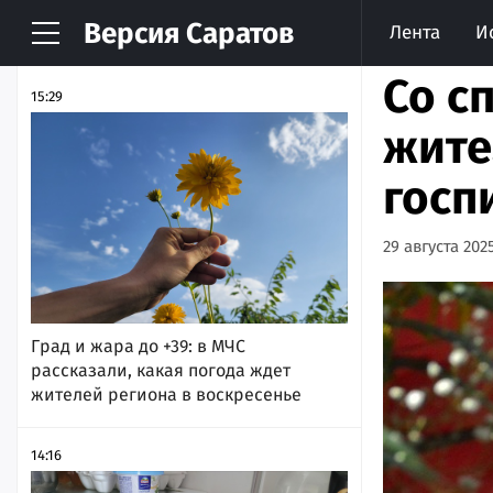
Версия
Саратов
Лента
И
НОВОСТИ
АРХИВ
Со с
15:29
жите
госп
29 августа 2025
Град и жара до +39: в МЧС
рассказали, какая погода ждет
жителей региона в воскресенье
14:16