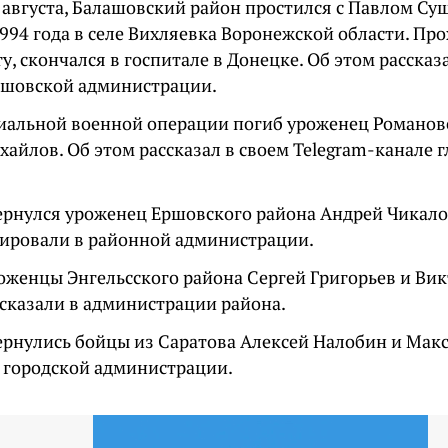
9 августа, Балашовский район простился с Павлом С
994 года в селе Вихляевка Воронежской области. Пр
у, скончался в госпитале в Донецке. Об этом рассказ
ашовской администрации.
циальной военной операции погиб уроженец Романов
айлов. Об этом рассказал в своем Telegram-канале 
ернулся уроженец Ершовского района Андрей Чикало
ровали в районной администрации.
оженцы Энгельсского района Сергей Григорьев и Вик
ссказали в администрации района.
ернулись бойцы из Саратова Алексей Налобин и Макс
 городской администрации.