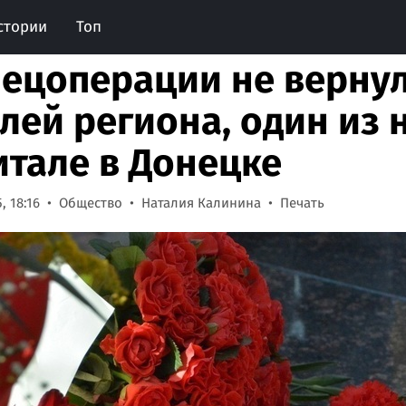
стории
Топ
пецоперации не вернул
лей региона, один из 
итале в Донецке
, 18:16
Общество
Наталия Калинина
Печать