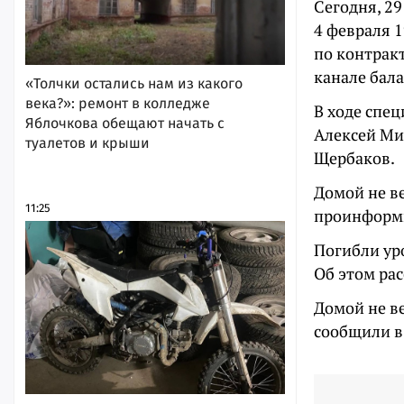
Сегодня, 2
4 февраля 1
по контракт
канале бал
«Толчки остались нам из какого
века?»: ремонт в колледже
В ходе спе
Яблочкова обещают начать с
Алексей Мих
туалетов и крыши
Щербаков.
Домой не в
11:25
проинформи
Погибли ур
Об этом ра
Домой не в
сообщили в