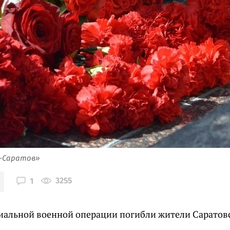
я-Саратов»
3255
1
циальной военной операции погибли жители Саратовс