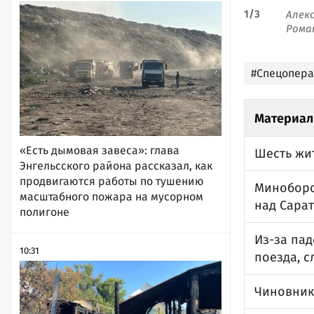
1
/
3
Алек
Рома
#Спецопер
Материал
«Есть дымовая завеса»: глава
Шесть жит
Энгельсского района рассказал, как
продвигаются работы по тушению
Миноборо
масштабного пожара на мусорном
над Сара
полигоне
Из-за па
10:31
поезда, 
Чиновник