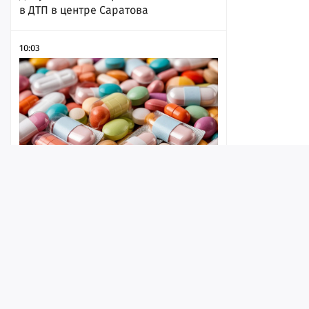
в ДТП в центре Саратова
10:03
Покровчанин нашел чужую
банковскую карту и закупился в
Лента
Истории
Топ
Реклама
Контакт
аптеке
© ИА «Версия-Саратов», 2026
09:51