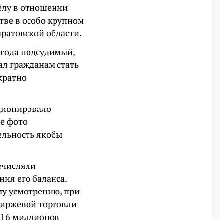
елу в отношении
тве в особо крупном
Саратовской области.
 года подсудимый,
ал гражданам стать
кратно
кционировало
е фото
ельность якобы
ечисляли
ия его баланса.
му усмотрению, при
биржевой торговли
е 16 миллионов