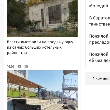
Молодой 
В Саратов
таинстве
Пожилой с
Власти выставили на продажу одну
преследо
из самых больших котельных
райцентра
Пожилой 
её без де
16:20
1 коммен