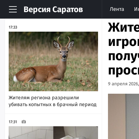
Версия
Саратов
Лента
И
НОВОСТИ
АРХИВ
Жите
17:33
игро
полу
прос
9 апреля 2026,
Жителям региона разрешили
убивать копытных в брачный период
17:31