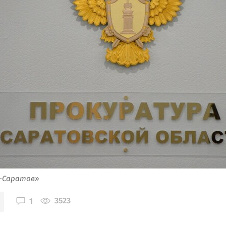
я-Саратов»
3523
1