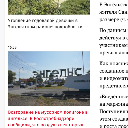
В Энгельсс
жителя Сан
размере (ч.
Утопление годовалой девочки в
Энгельсском районе: подробности
По данным н
действуя в 
участникам
16:58
превышающе
Как поясни
созданное 
и видеомат
представля
«Введенные
на маржина
Поступивши
Возгорание на мусорном полигоне в
этом созда
Энгельсе. В Роспотребнадзоре
сообщили, что воздух в некоторых
и роста дох