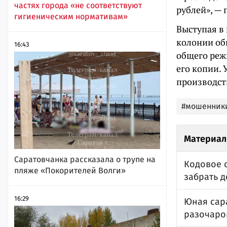
частях города «не соответствуют
рублей», — 
гигиеническим нормативам»
Выступая в
колонии об
16:43
общего реж
его копии.
производст
#мошенник
Материал
Саратовчанка рассказала о трупе на
Кодовое с
пляже «Покорителей Волги»
забрать 
16:29
Юная сар
разочаро