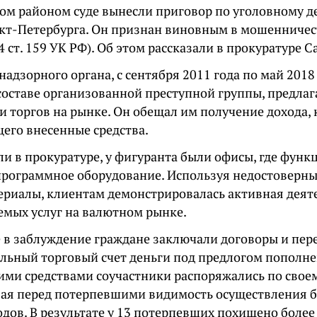
ком районом суде вынесли приговор по уголовному д
кт-Петербурга. Он признан виновным в мошенничес
 4 ст. 159 УК РФ). Об этом рассказали в прокуратуре 
адзорного органа, с сентября 2011 года по май 2018
составе организованной преступной группы, предлаг
и торгов на рынке. Он обещал им получение дохода, 
го внесенные средства.
ли в прокуратуре, у фигуранта были офисы, где фун
программное оборудование. Используя недостоверны
ериалы, клиентам демонстрировалась активная деят
емых услуг на валютном рынке.
 в заблуждение граждане заключали договоры и пер
льный торговый счет деньги под предлогом пополнен
ми средствами соучастники распоряжались по свое
вая перед потерпевшими видимость осуществления 
одов. В результате у 13 потерпевших похищено боле