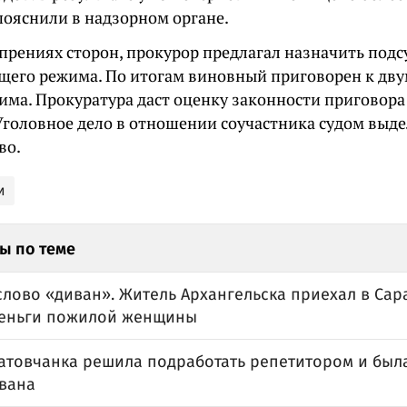
пояснили в надзорном органе.
 прениях сторон, прокурор предлагал назначить под
щего режима. По итогам виновный приговорен к дву
има. Прокуратура даст оценку законности приговора
 Уголовное дело в отношении соучастника судом выде
во.
и
ы по теме
лово «диван». Житель Архангельска приехал в Сар
деньги пожилой женщины
атовчанка решила подработать репетитором и был
вана