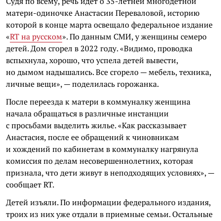
Судя по всему, речь идет о 35-летней многодетной
матери-одиночке Анастасии Переваловой, историю
которой в конце марта освещало федеральное издание
«
RT на русском
». По данным СМИ, у женщины семеро
детей. Дом сгорел в 2022 году. «Видимо, проводка
вспыхнула, хорошо, что успела детей вывести,
но дымом надышались. Все сгорело — мебель, техника,
личные вещи», — поделилась горожанка.
После переезда к матери в коммуналку женщина
начала обращаться в различные инстанции
с просьбами выделить жилье. «Как рассказывает
Анастасия, после ее обращений к чиновникам
и хождений по кабинетам в коммуналку нагрянула
комиссия по делам несовершеннолетних, которая
признала, что дети живут в неподходящих условиях», —
сообщает RT.
Детей изъяли. По информации федерального издания,
троих из них уже отдали в приемные семьи. Остальные