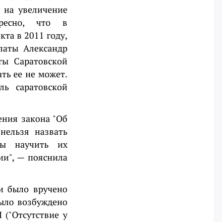
ь на увеличение
ресно, что в
та в 2011 году,
латы Александр
ты Саратовской
ать ее не может.
ль саратовской
ения закона "Об
нельзя назвать
бы научить их
ии", — пояснила
и было вручено
было возбуждено
 ("Отсутствие у