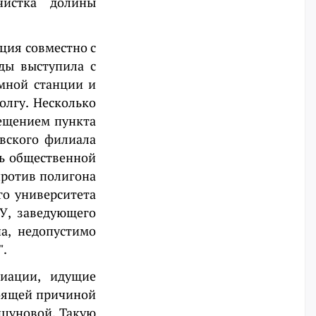
чистка долины
ция совместно с
ды выступила с
мной станции и
олгу. Несколько
мещением пункта
вского филиала
ль общественной
ротив полигона
го университета
У, заведующего
а, недопустимо
".
циации, идущие
тоящей причиной
ицуновой. Такую