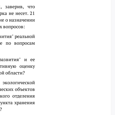
, заверив, что
ка не несет. 21
ие о назначении
х вопросов:
звития" реальной
ле по вопросам
развития" и ее
ативную оценку
ой области?
экологической
ческих объектов
кого отделения
ункта хранения
?