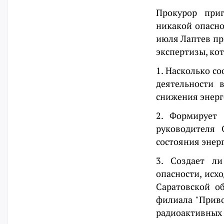
Прокурор приг
никакой опасно
июля Лаптев пр
экспертизы, ко
1. Насколько со
деятельности 
снижения энерг
2. Формирует 
руководителя 
состояния энер
3. Создает л
опасности, исх
Саратовской о
филиала "Прив
радиоактивных 