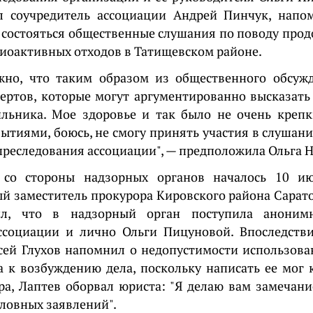
л соучредитель ассоциации Андрей Пинчук, напо
 состояться общественные слушания по поводу про
иоактивных отходов в Татищевском районе.
жно, что таким образом из общественного обсуж
ертов, которые могут аргументированно высказать
льника. Мое здоровье и так было не очень крепк
ытиями, боюсь, не смогу принять участия в слушани
 преследования ассоциации", — предположила Ольга 
 со стороны надзорных органов началось 10 и
й заместитель прокурора Кировского района Сарато
ил, что в надзорный орган поступила аноним
ссоциации и лично Ольги Пицуновой. Впоследстви
сей Глухов напомнил о недопустимости использова
а к возбуждению дела, поскольку написать ее мог к
ра, Лаптев оборвал юриста: "Я делаю вам замечан
словных заявлений".