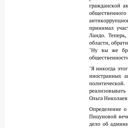
гражданской ак
общественно
антикоррупцион
принимал учас
Ландо. Теперь
области, обрати
"Ну вы же бра
общественности
"Я никогда это
иностранных а
политической
реализовывать 
Ольга Николаев
Определение о
Пицуновой вече
дело об админи