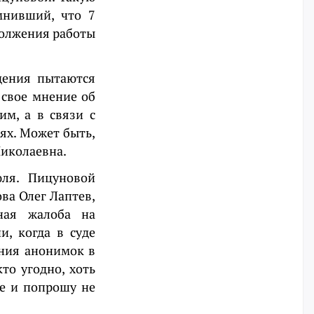
мнивший, что 7
должения работы
дения пытаются
 свое мнение об
им, а в связи с
ях. Может быть,
Николаевна.
юля. Пицуновой
ва Олег Лаптев,
ная жалоба на
и, когда в суде
ния анонимок в
то угодно, хоть
ие и попрошу не