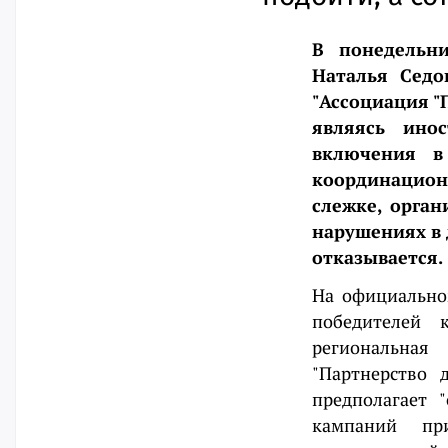
В понедельни
Наталья Седо
"Ассоциация "
являясь ино
включения в
координацион
слежке, орга
нарушениях в 
отказывается.
На официально
победителей 
региональная
"Партнерство 
предполагает 
кампаний при