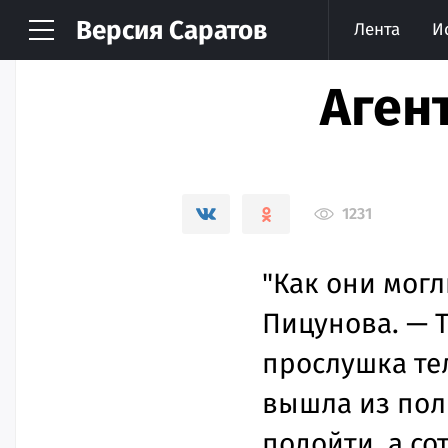
Версия
Саратов
Лента
И
Аген
1231
"Как они могл
Пицунова. — 
прослушка тел
вышла из пол
подойти, а с