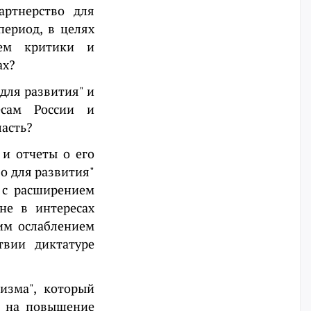
артнерство для
ериод, в целях
тем критики и
ах?
для развития" и
есам России и
ласть?
 и отчеты о его
о для развития"
 с расширением
не в интересах
им ослаблением
твии диктатуре
изма", который
л на повышение