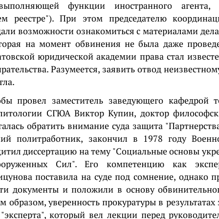
 выполняющей функции иностранного агента, 
ем реестре"). При этом председателю координац
дали возможности ознакомиться с материалами дела,
торая на момент обвинения не была даже проведе
атовской юридической академии права стал известе
рательства. Разумеется, заявить отвод неизвестном
гла.
обы провел заместитель заведующего кафедрой т
литологии СГЮА Виктор Купин, доктор философски
алась обратить внимание суда защита "Партнерства
й политработник, закончил в 1978 году Военн
итил диссертацию на тему "Социальные основы укр
ооруженных Сил". Его компетенцию как экспе
цунова поставила на суде под сомнение, однако п
ти документы и положили в основу обвинительног
им образом, уверенность прокуратуры в результатах 
"эксперта", который вел лекции перед руководит