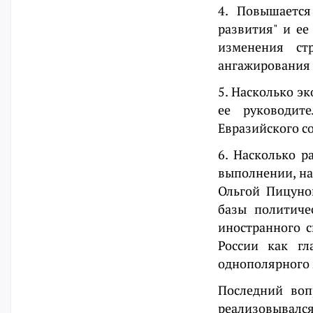
4. Повышается
развития" и е
изменения ст
ангажирования 
5. Насколько э
ее руководит
Евразийского со
6. Насколько р
выполнении, на
Ольгой Пицуно
базы политиче
иностранного 
России как гл
однополярного 
Последний воп
реализовывалс