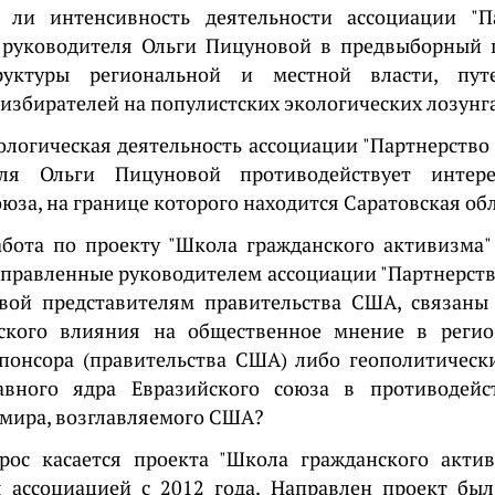
 ли интенсивность деятельности ассоциации "П
е руководителя Ольги Пицуновой в предвыборный п
руктуры региональной и местной власти, пу
избирателей на популистских экологических лозунг
кологическая деятельность ассоциации "Партнерство 
еля Ольги Пицуновой противодействует интер
юза, на границе которого находится Саратовская об
абота по проекту "Школа гражданского активизма"
правленные руководителем ассоциации "Партнерств
вой представителям правительства США, связаны
ского влияния на общественное мнение в регио
спонсора (правительства США) либо геополитическ
авного ядра Евразийского союза в противодейс
мира, возглавляемого США?
рос касается проекта "Школа гражданского актив
я ассоциацией с 2012 года. Направлен проект бы