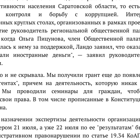
тивности населения Саратовской области, то ест
го контроля и борьбу с коррупцией. Инте
ных круглых столах, организованных в рамках проек
тие руководитель региональной общественной па
, когда Ольга Пицунова, член Общественной пала
лась к нему за поддержкой, Ландо заявил, что оказ
ли иностранные деньги", — заявил руководите
.
го и не скрывала. Мы получили грант еще до появл
гентах", причем на деятельность, которую никак 
. Мы проводили семинары для граждан, что
свои права. В том числе прописанные в Конституц
на.
 назначении экспертизы деятельности организаци
ром 21 июля, а уже 22 июля по ее "результатам" 
стративном правонарушении по статье 19.34 КоАП