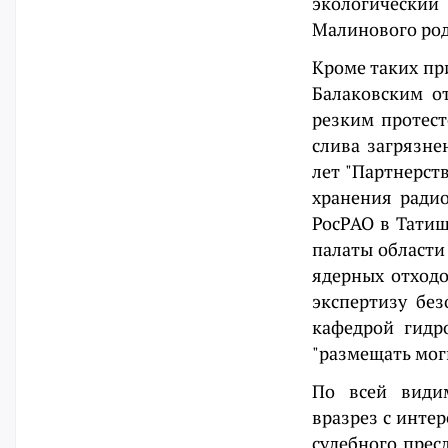
экологически
Малинового родн
Кроме таких пр
Балаковским о
резким протес
слива загрязне
лет "Партнерст
хранения ради
РосРАО в Татищ
палаты област
ядерных отходо
экспертизу бе
кафедрой гидр
"размещать мог
По всей видим
вразрез с инте
судебного прес