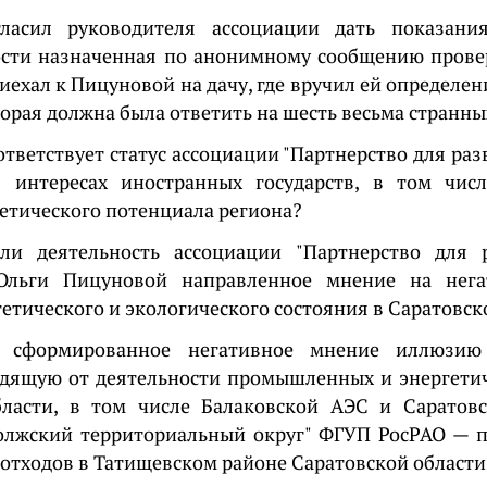
ласил руководителя ассоциации дать показания
сти назначенная по анонимному сообщению провер
иехал к Пицуновой на дачу, где вручил ей определен
торая должна была ответить на шесть весьма странны
ответствует статус ассоциации "Партнерство для ра
в интересах иностранных государств, в том чис
етического потенциала региона?
ли деятельность ассоциации "Партнерство для 
Ольги Пицуновой направленное мнение на нег
гетического и экологического состояния в Саратовск
и сформированное негативное мнение иллюзию 
одящую от деятельности промышленных и энергети
бласти, в том числе Балаковской АЭС и Саратовс
олжский территориальный округ" ФГУП РосРАО — п
отходов в Татищевском районе Саратовской области