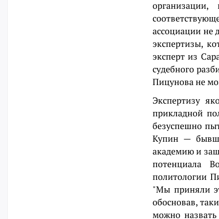
организации,
соответствующ
ассоциации не 
экспертизы, ко
эксперт из Сар
судебного разби
Пицунова не мо
Экспертизу як
прикладной по
безуспешно пыт
Купин — бывши
академию и защ
потенциала В
политологии Пи
"Мы приняли э
обосновав, так
можно назвать 