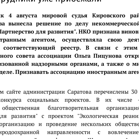
к 4 августа мировой судья Кировского ра
ва вынесла решение по делу некоммерческо
Партнерство для развития". НКО признана виновн
странным агентом, осуществляла свою деят
 соответствующий реестр. В связи с этим 
ного совета ассоциации Ольга Пицунова откр
низованной надзорными органами, а также о м
деле. Признавать ассоциацию иностранным аг
м сайте администрации Саратова перечислены 30
конкурса социальных проектов. В их числе 
 общественная благотворительная организаци
для развития" с проектом "Экологическая реани
"организацию и проведение нескольких общест
родоохранной направленности с вовлечени