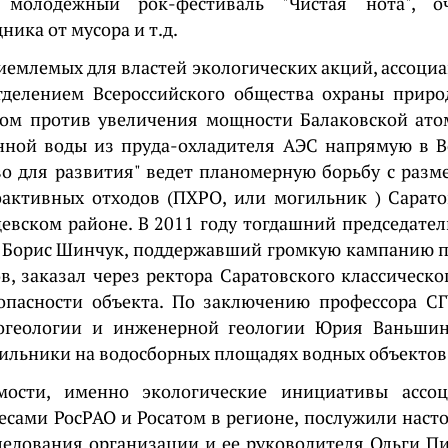
й молодежный рок-фестиваль "Чистая нота", о
ика от мусора и т.д.
иемлемых для властей экологических акций, ассоциа
тделением Всероссийского общества охраны приро
том против увеличения мощности Балаковской ато
нной воды из пруда-охладителя АЭС напрямую в В
во для развития" ведет планомерную борьбу с раз
оактивных отходов (ПХРО, или могильник ) Сарато
евском районе. В 2011 году тогдашний председате
и Борис Шинчук, поддержавший громкую кампанию п
в, заказал через ректора Саратовского классическо
зопасности объекта. По заключению профессора СГ
огеологии и инженерной геологии Юрия Ваньшин
ильники на водосборных площадях водных объектов
ости, именно экологические инициативы ассо
ресами РосРАО и Росатом в регионе, послужили нас
ледования организации и ее руководителя Ольги П