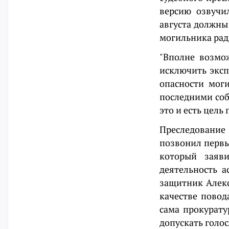
версию озвучи
августа должны
могильника рад
"Вполне возмо
исключить эксп
опасности моги
последними соб
это и есть цель
Преследование
позвонил первы
который заяв
деятельность а
защитник Алек
качестве повод
сама прокурату
допускать голо