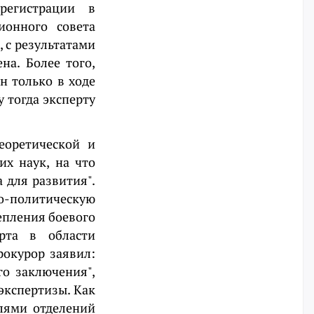
регистрации в
ионного совета
 с результатами
на. Более того,
н только в ходе
у тогда эксперту
еоретической и
х наук, на что
 для развития".
о-политическую
епления боевого
рта в области
рокурор заявил:
о заключения",
экспертизы. Как
елями отделений