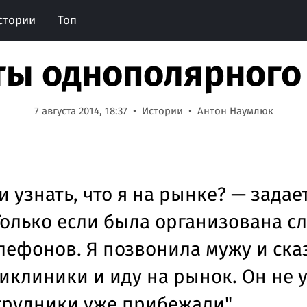
стории
Топ
ты однополярного
7 августа 2014, 18:37
Истории
Антон Наумлюк
и узнать, что я на рынке? — зада
Только если была организована с
ефонов. Я позвонила мужу и сказ
иклиники и иду на рынок. Он не 
отрудники уже прибежали"