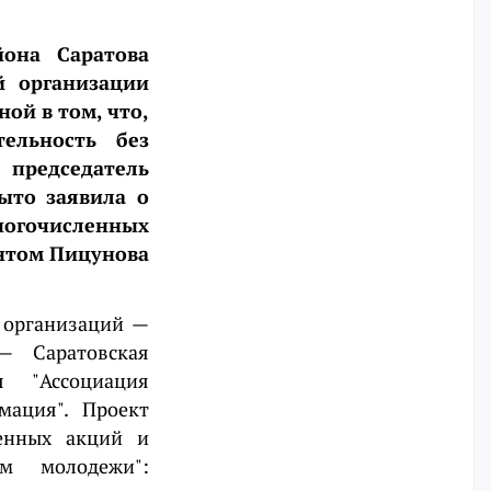
йона Саратова
й организации
ой в том, что,
ельность без
председатель
ыто заявила о
ногочисленных
ентом Пицунова
 организаций —
— Саратовская
я "Ассоциация
мация". Проект
венных акций и
ем молодежи":