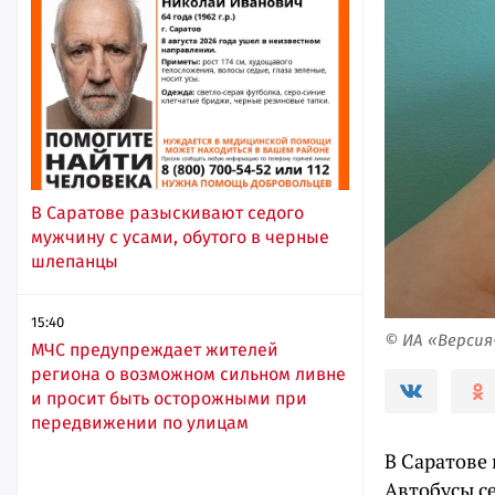
В Саратове разыскивают седого
мужчину с усами, обутого в черные
шлепанцы
15:40
© ИА «Верси
МЧС предупреждает жителей
региона о возможном сильном ливне
и просит быть осторожными при
передвижении по улицам
В Саратове
Автобусы с