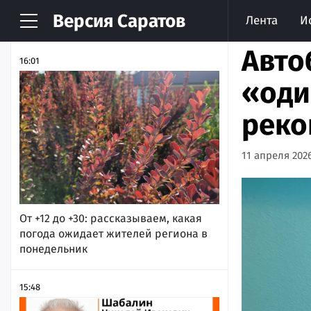
Версия
Саратов
Лента
И
НОВОСТИ
АРХИВ
Авто
16:01
«оди
реко
11 апреля 2026
От +12 до +30: рассказываем, какая
погода ожидает жителей региона в
понедельник
15:48