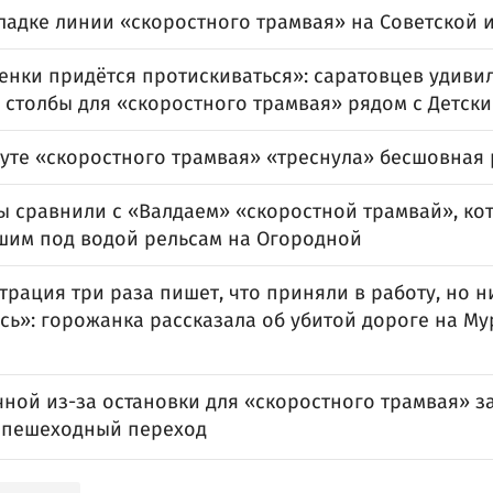
ладке линии «скоростного трамвая» на Советской 
тенки придётся протискиваться»: саратовцев удив
 столбы для «скоростного трамвая» рядом с Детск
уте «скоростного трамвая» «треснула» бесшовная 
ы сравнили с «Валдаем» «скоростной трамвай», ко
шим под водой рельсам на Огородной
рация три раза пишет, что приняли в работу, но н
сь»: горожанка рассказала об убитой дороге на М
чной из-за остановки для «скоростного трамвая» з
 пешеходный переход