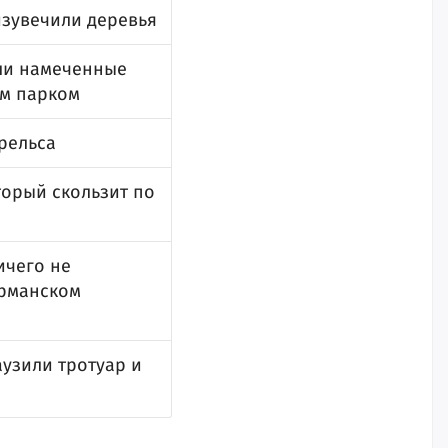
изувечили деревья
или намеченные
им парком
рельса
торый скользит по
ичего не
урманском
аузили тротуар и