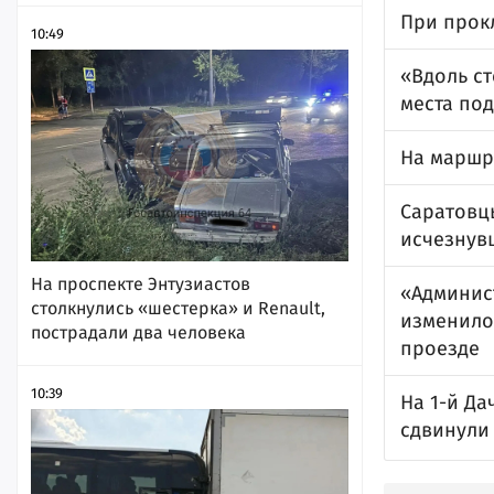
При прок
10:49
«Вдоль с
места под
На маршр
Саратовц
исчезнув
На проспекте Энтузиастов
«Админист
столкнулись «шестерка» и Renault,
изменило
пострадали два человека
проезде
10:39
На 1-й Да
сдвинули