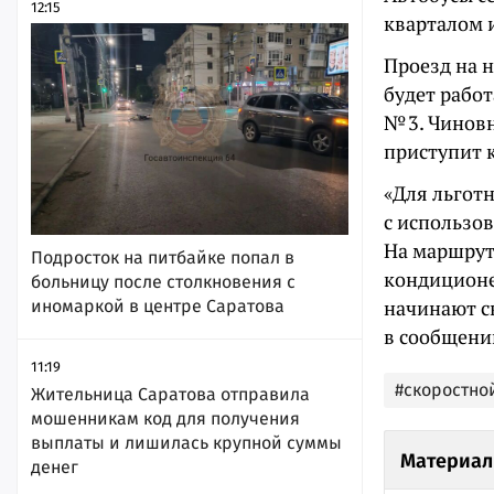
12:15
кварталом 
Проезд на 
будет рабо
№ 3. Чинов
приступит к
«Для льгот
с использов
На маршрут
Подросток на питбайке попал в
кондиционе
больницу после столкновения с
начинают св
иномаркой в центре Саратова
в сообщени
11:19
#скоростно
Жительница Саратова отправила
мошенникам код для получения
выплаты и лишилась крупной суммы
Материал
денег