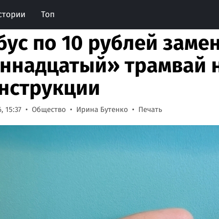
стории
Топ
бус по 10 рублей заме
ннадцатый» трамвай 
нструкции
, 15:37
Общество
Ирина Бутенко
Печать