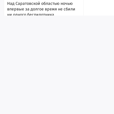
Над Саратовской областью ночью
впервые за долгое время не сбили
ни одного беспилотника
8 августа 2026, 18:02
Лента
Истории
Топ
Реклама
Контакт
© ИА «Версия-Саратов», 2026
Учредители — Фонд «Перспектива».
Регистрационный номер ИА № ФС 77 - 79097 от 15.09.2020 г. Выд
надзору в сфере связи, информационных технологий и массовы
Мэрия отчиталась, что Волгу возле
набережной почистили от мусора и
Главный редактор: Радин А. В.
водорослей
Адрес редакции и издателя: 410056, г. Саратов, Мирный переулок,
8 августа 2026, 15:29