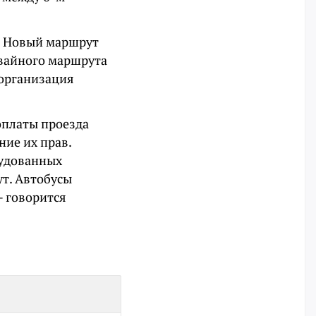
а. Новый маршрут
мвайного маршрута
 организация
оплаты проезда
ние их прав.
рудованных
т. Автобусы
— говорится