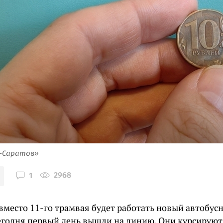
я-Саратов»
2968
1
 вместо 11-го трамвая будет работать новый автобу
егодня первый день вышли на линию. Они курсируют