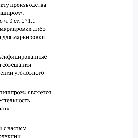
акту производства
ищпром».
ч. 3 ст. 171.1
з маркировки либо
и для маркировки
ьсифицированные
на совещании
ении уголовного
опищпром» является
еятельность
нат»
и с частым
родукции