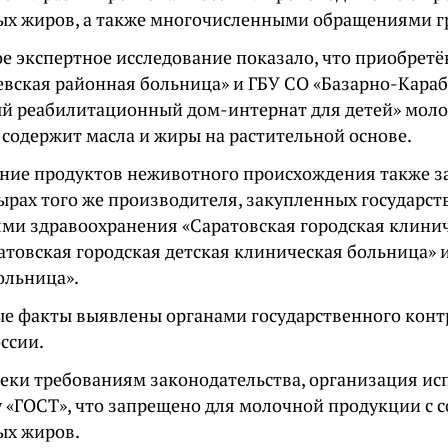
ых жиров, а также многочисленными обращениями г
е экспертное исследование показало, что приобретё
евская районная больница» и ГБУ СО «Базарно-Кара
й реабилитационный дом-интернат для детей» моло
 содержит масла и жиры на растительной основе.
ние продуктов неживотного происхождения также 
сырах того же производителя, закупленных государс
ми здравоохранения «Саратовская городская клини
атовская городская детская клиническая больница» 
ольница».
е факты выявлены органами государственного контр
ссии.
реки требованиям законодательства, организация ис
 «ГОСТ», что запрещено для молочной продукции с 
ых жиров.