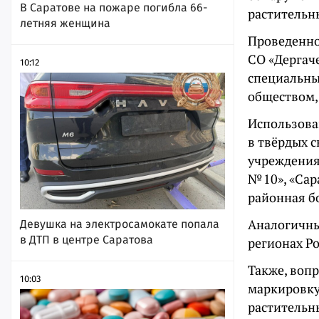
В Саратове на пожаре погибла 66-
растительн
летняя женщина
Проведенно
СО «Дергач
10:12
специальны
обществом,
Использова
в твёрдых 
учреждения
№ 10», «Сар
районная б
Аналогичны
Девушка на электросамокате попала
в ДТП в центре Саратова
регионах Ро
Также, воп
10:03
маркировку
растительн