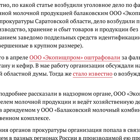
тно, по какой статье возбудили уголовное дело по ф
нной молочной продукцией балаковским ООО «Экоп
рокуратуры Саратовской области, дело возбудили по 
изводство, хранение и сбыт товаров и продукции бе
ванием заведомо поддельных средств идентификаци
овершенные в крупном размере).
то в апреле
ООО «Экопищпром» оштрафовали
за фал
тану и кефир. В мае работу организации обсуждали 
й областной думы. Тогда же
стало известно
о возбужд
 подробнее рассказали в надзорном органе, ООО «Эк
елем молочной продукции и ведёт хозяйственную д
 в арендуемом у ООО «Балаковский молочный комби
венном комплексе.
ния органов прокуратуры организация попала в связ
ем в разных регионах России в производимой ею п