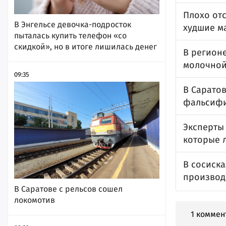
Плохо от
В Энгельсе девочка-подросток
худшие м
пыталась купить телефон «со
скидкой», но в итоге лишилась денег
В регион
молочной
09:35
В Сарато
фальсифи
Эксперты
которые 
В сосиска
производ
В Саратове с рельсов сошел
локомотив
1 коммен