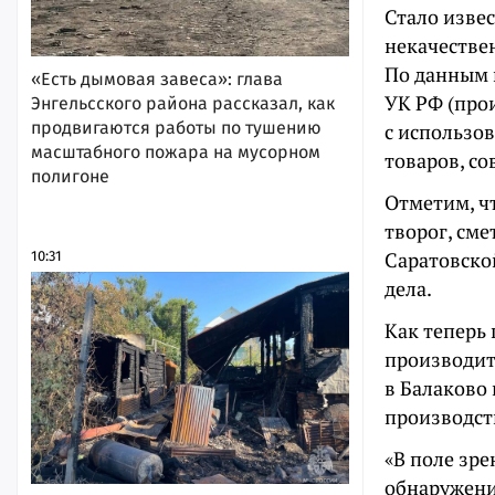
Стало извес
некачестве
По данным п
«Есть дымовая завеса»: глава
УК РФ (про
Энгельсского района рассказал, как
продвигаются работы по тушению
с использо
масштабного пожара на мусорном
товаров, с
полигоне
Отметим, ч
творог, сме
Саратовско
10:31
дела.
Как теперь
производит
в Балаково
производст
«В поле зре
обнаружени