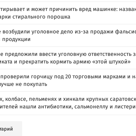
стирывает и может причинить вред машинке: назва
арки стирального порошка
е возбудили уголовное дело из-за продажи фаль
 продукции
ве предложили ввести уголовную ответственность 
ката и прекратить кормить армию «этой штукой»
 проверили горчицу под 20 торговыми марками и на
лучше не покупать
х, колбасе, пельменях и хинкали крупных саратовс
ителей нашли антибиотики, сальмонеллу и листер
тарий