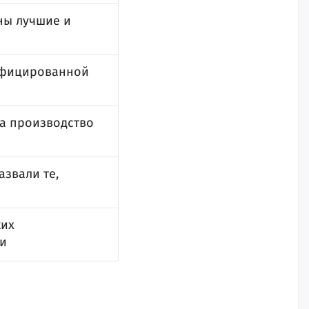
ны лучшие и
сифицированной
за производство
звали те,
ких
ии