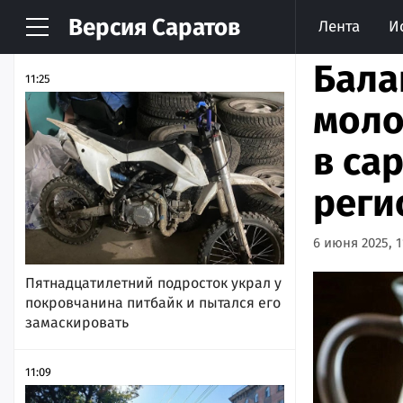
Версия
Саратов
Лента
И
НОВОСТИ
АРХИВ
Бала
11:25
моло
в са
реги
6 июня 2025, 1
Пятнадцатилетний подросток украл у
покровчанина питбайк и пытался его
замаскировать
11:09