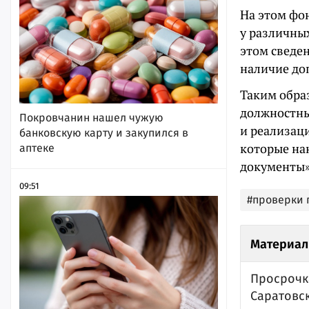
На этом фо
у различны
этом сведе
наличие доп
Таким обра
должностны
Покровчанин нашел чужую
и реализац
банковскую карту и закупился в
которые на
аптеке
документы»
09:51
#проверки 
Материал
Просрочка
Саратовс