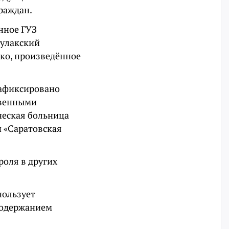
раждан.
нное ГУЗ
булакский
ко, произведённое
зафиксировано
твенными
ческая больница
и «Саратовская
оля в других
пользует
содержанием