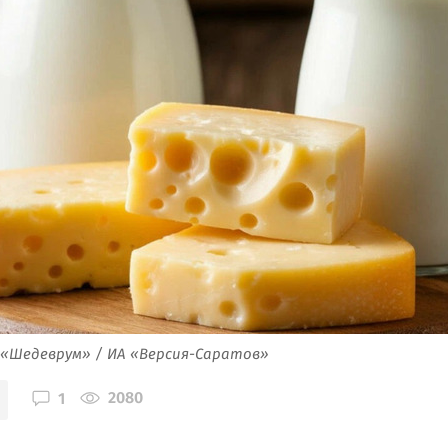
 «Шедеврум» / ИА «Версия-Саратов»
2080
1