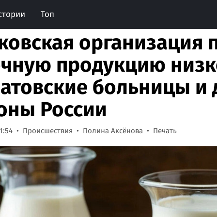
стории
Топ
ковская организация 
чную продукцию низко
ратовские больницы и 
оны России
1:54
Происшествия
Полина Аксёнова
Печать