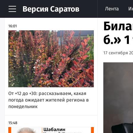
Версия
Саратов
Лента
И
НОВОСТИ
АРХИВ
Била
16:01
б.» 
17 сентября 20
От +12 до +30: рассказываем, какая
погода ожидает жителей региона в
понедельник
15:48