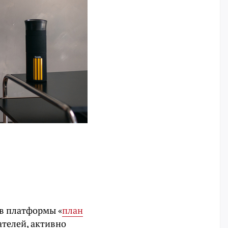
ов платформы «
план
ателей, активно