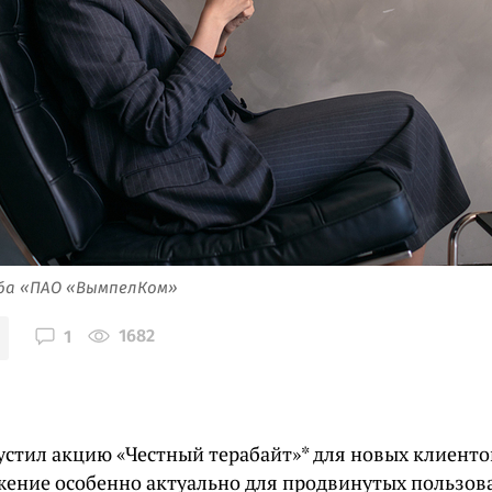
жба «ПАО «ВымпелКом»
1682
1
устил акцию «Честный терабайт»* для новых клиент
жение особенно актуально для продвинутых пользов