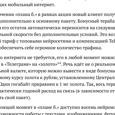
их мобильный интернет.
чении «плана б.» в рамках акции новый клиент полу
дополнительно к основному пакету. Бонусный тераба
а его остаток автоматически переносится на следую
льной скорости без дополнительных условий. Это в
 тариф с топовыми нейросетями и компенсацией Te
обеспечить себе огромное количество трафика.
о интернета не требуется, его в любой момент можн
в «Телеграме» на «золото»**. Речь идёт не о реально
ьной валюте, которую можно вывести в виде бонусны
ному курсу золота к рублю, установленному Центра
 Один гигабайт приравнен к 1 мг золота. Так, весь те
ктически годовой расход на связь (в зависимости от 
ь свой пакет).
стоящий момент в «плане б.» доступно восемь нейро
зможности работы с текстами, изображениями, фото