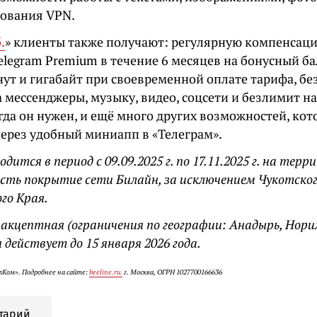
зования VPN.
.
» клиенты также получают: регулярную компенсац
elegram Premium в течение 6 месяцев на бонусный ба
нут и гигабайт при своевременной оплате тарифа, б
 мессенджеры, музыку, видео, соцсети и безлимит на 
гда он нужен, и ещё много других возможностей, ко
через удобный миниапп в «Телеграм».
дится в период с 09.09.2025 г. по 17.11.2025 г. на тер
 есть покрытие сети Билайн, за исключением Чукотског
го Края.
езакцептная (ограничения по географии: Анадырь, Нори
я действует до 15 января 2026 года.
Ком». Подробнее на сайте:
beeline.ru.
г. Москва, ОГРН 1027700166636
тарий