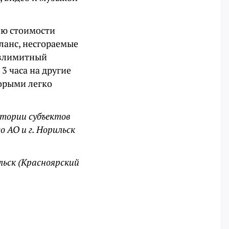
ию стоимости
ланс, несгораемые
езлимитный
3 часа на другие
торыми легко
ритории субъектов
о АО и г. Норильск
льск (Красноярский