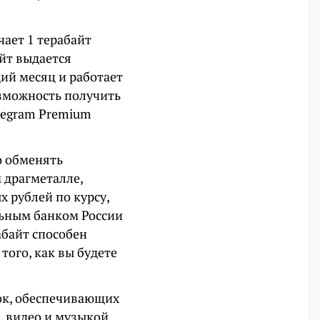
чает 1 терабайт
йт выдается
щий месяц и работает
озможность получить
legram Premium
о обменять
м драгметалле,
х рублей по курсу,
льным банком России
рабайт способен
того, как вы будете
нок, обеспечивающих
, видео и музыкой