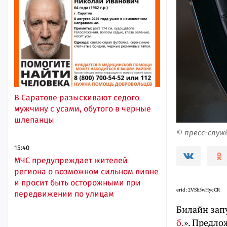
В Саратове разыскивают седого
мужчину с усами, обутого в черные
шлепанцы
© пресс-слу
15:40
МЧС предупреждает жителей
региона о возможном сильном ливне
и просит быть осторожными при
erid: 2VSb5wHycCR
передвижении по улицам
Билайн зап
б.
». Предло