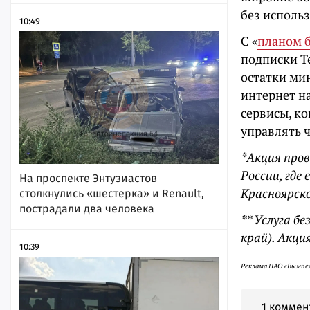
без исполь
10:49
С «
планом б
подписки T
остатки ми
интернет на
сервисы, ко
управлять 
*Акция прово
России, где
На проспекте Энтузиастов
Красноярско
столкнулись «шестерка» и Renault,
пострадали два человека
** Услуга б
край). Акци
10:39
Реклама ПАО «Вымпел
1 коммен