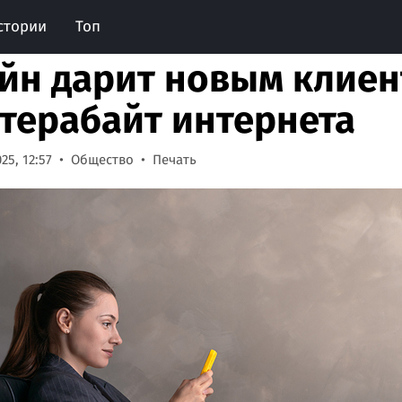
стории
Топ
йн дарит новым клиен
1 терабайт интернета
25, 12:57
Общество
Печать