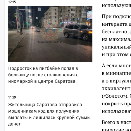
12:15
использующ
При подклю
интернета 
бесплатно, 
на максима
уникальный
и при этом 
А если мног
Подросток на питбайке попал в
в миниаппе 
больницу после столкновения с
а о виртуал
иномаркой в центре Саратова
эквивалент
(«Золото»).
11:19
покрыть пра
Жительница Саратова отправила
использоват
мошенникам код для получения
выплаты и лишилась крупной суммы
Всего в на
денег
широкие во