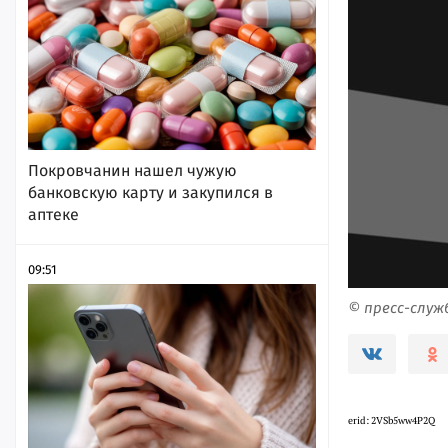
Покровчанин нашел чужую
банковскую карту и закупился в
аптеке
09:51
© пресс-слу
erid: 2VSb5ww4P2Q