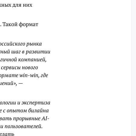
жных для них
. Такой формат
оссийского рынка
жный шаг в развитии
гичной компанией,
сервисы нового
рмате win-win, где
шений»,
—
ологии и экспертиза
ые с опытом билайна
вать прорывные AI-
ни пользователей.
делать