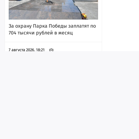
За охрану Парка Победы заплатят по
704 тысячи рублей в месяц
7 августа 2026, 18:21
Лента
Истории
Топ
Реклама
Контакт
© ИА «Версия-Саратов», 2026
В зоне СВО погибли трое бойцов из
Учредители — Фонд «Перспектива».
Саратовской области
Регистрационный номер ИА № ФС 77 - 79097 от 15.09.2020 г. Выд
надзору в сфере связи, информационных технологий и массовы