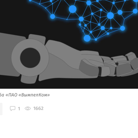
жба «ПАО «ВымпелКом»
1662
1