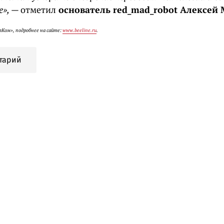
е»,
— отметил
основатель red_mad_robot Алексей 
Ком», подробнее на сайте:
www.beeline.ru
.
тарий