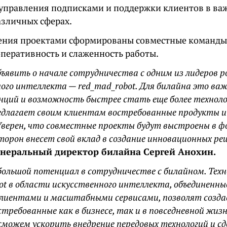
 управления подписками и поддержки клиентов в ва
азличных сферах.
ения проектами сформированы совместные команды
оперативность и слаженность работы.
ъявить о начале сотрудничества с одним из лидеров р
ого интеллекта — red_mad_robot. Для билайна это ва
нций и возможность быстрее стать еще более техноло
едлагает своим клиентам востребованные продукты и 
Уверен, что совместные проекты будут выстроены в фо
торон внесет свой вклад в создание инновационных ре
енеральный директор билайна Сергей Анохин.
ольшой потенциал в сотрудничестве с билайном. Техн
ot в области искусственного интеллекта, объединенн
 клиентами и масштабными сервисами, позволят созда
стребованные как в бизнесе, так и в повседневной жиз
можем ускорить внедрение передовых технологий и с