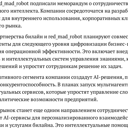
ed_mad_robot подписали меморандум о сотрудничеств
ного интеллекта. Компании сосредоточатся на разра
 для внутреннего использования, корпоративных к
го рынка.
артнерства билайн и red_mad_robot планируют совме
енты для следующего уровня цифровизации бизнес-
я операционной эффективности. Это включает внед
в и интеллектуальных систем управления знаниями, 
ешений и упростят сотрудникам решение их задач.
ативного сегмента компании создадут AI-решения, 
онкурентоспособность. В планах запуск мультиаген
туальных сервисов, которые упростят управление с
налитические возможности предприятий.
рынок станет еще одним направлением сотрудничес
т AI-сервисы для персонализированного взаимодей
ми и услугами билайна. Это интеллектуальные помо