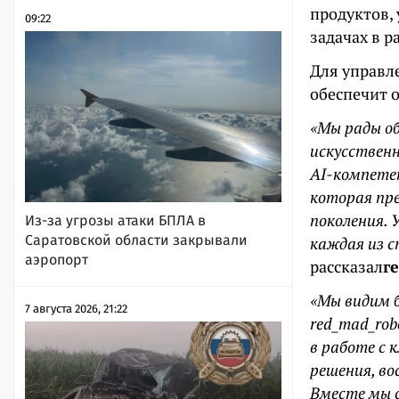
продуктов,
09:22
задачах в р
Для управл
обеспечит 
«Мы рады об
искусственн
AI-компете
которая пр
поколения. 
Из-за угрозы атаки БПЛА в
Саратовской области закрывали
каждая из с
аэропорт
рассказал
г
«Мы видим б
7 августа 2026, 21:22
red_mad_rob
в работе с
решения, во
Вместе мы с