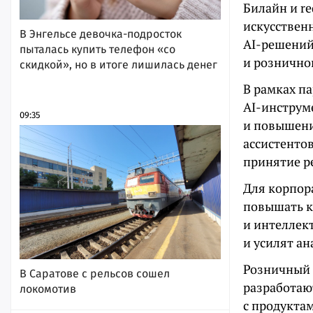
Билайн и r
искусствен
В Энгельсе девочка-подросток
AI-решений
пыталась купить телефон «со
и рознично
скидкой», но в итоге лишилась денег
В рамках п
AI-инструм
09:35
и повышени
ассистенто
принятие р
Для корпор
повышать к
и интеллек
и усилят а
Розничный 
В Саратове с рельсов сошел
разработаю
локомотив
с продукта