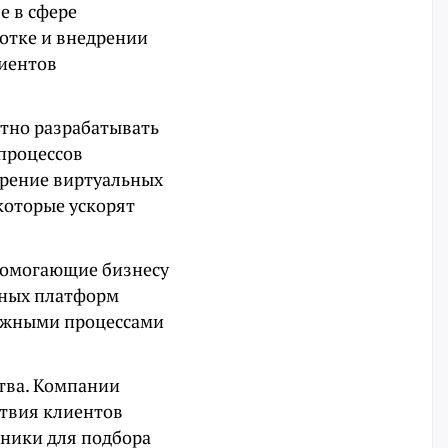
е в сфере
ботке и внедрении
лиентов
стно разрабатывать
процессов
рение виртуальных
которые ускорят
помогающие бизнесу
тных платформ
ложными процессами
тва. Компании
ствия клиентов
щники для подбора