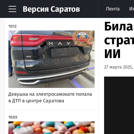
Версия
Саратов
Лента
И
НОВОСТИ
АРХИВ
Била
10:12
стра
ИИ
27 марта 2025,
Девушка на электросамокате попала
в ДТП в центре Саратова
10:03