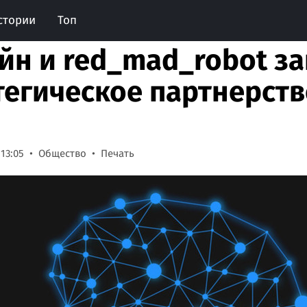
стории
Топ
йн и red_mad_robot з
тегическое партнерств
 13:05
Общество
Печать