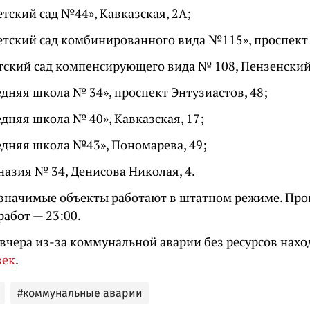
тский сад
№
44»,
Кавказская, 2А;
тский сад комбинированного вида
№
115»,
проспект 
ский сад компенсирующего вида
№
108,
Пензенский
едняя школа
№
34»,
проспект Энтузиастов, 48;
едняя школа
№
40»,
Кавказская, 17;
едняя школа
№
43»,
Пономарева, 49;
назия
№
34,
Денисова Николая, 4.
значимые объекты работают в штатном режиме. Про
работ
— 23:00.
вчера из-за коммунальной аварии без ресурсов нах
век
.
#коммунальные аварии