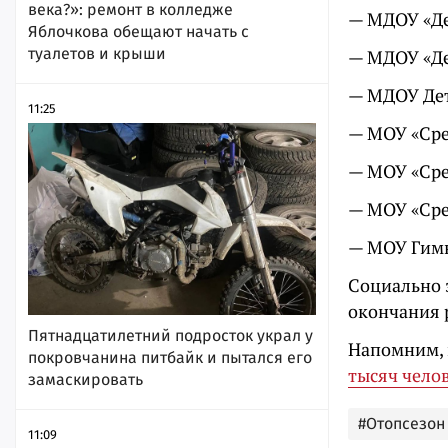
века?»: ремонт в колледже
— МДОУ «Де
Яблочкова обещают начать с
туалетов и крыши
— МДОУ «Де
— МДОУ Дет
11:25
— МОУ «Ср
— МОУ «Ср
— МОУ «Ср
— МОУ Гим
Социально 
окончания 
Пятнадцатилетний подросток украл у
Напомним, 
покровчанина питбайк и пытался его
тысяч чело
замаскировать
#Отопсезон
11:09