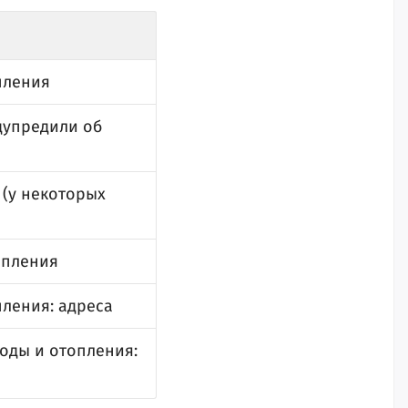
пления
дупредили об
 (у некоторых
опления
пления: адреса
оды и отопления: