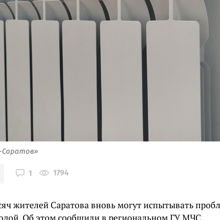
я-Саратов»
1794
1
сяч жителей Саратова вновь могут испытывать проб
водой. Об этом сообщили в региональном ГУ МЧС.