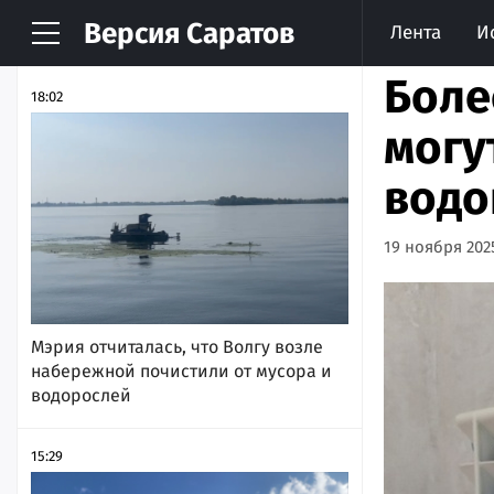
Версия
Саратов
Лента
И
НОВОСТИ
АРХИВ
Боле
18:02
могу
водо
19 ноября 2025
Мэрия отчиталась, что Волгу возле
набережной почистили от мусора и
водорослей
15:29