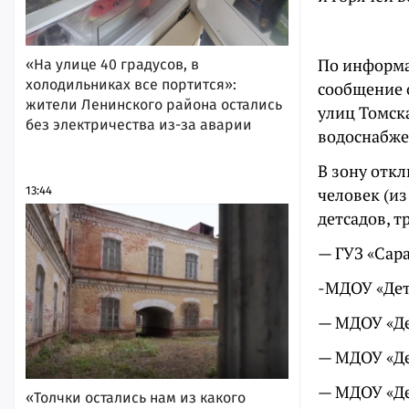
По информа
«На улице 40 градусов, в
холодильниках все портится»:
сообщение о
жители Ленинского района остались
улиц Томск
без электричества из-за аварии
водоснабже
В зону отк
13:44
человек (из
детсадов, т
— ГУЗ «Сар
-МДОУ «Детс
— МДОУ «Де
— МДОУ «Де
— МДОУ «Де
«Толчки остались нам из какого