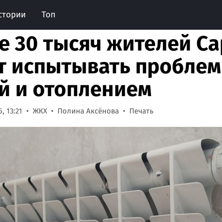
стории
Топ
е 30 тысяч жителей С
т испытывать проблем
й и отоплением
, 13:21
ЖКХ
Полина Аксёнова
Печать