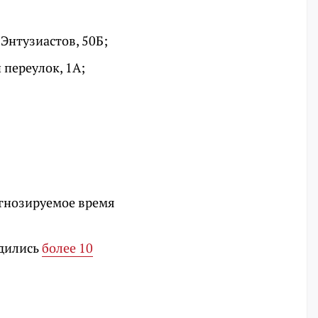
Энтузиастов, 50Б;
 переулок, 1А;
гнозируемое время
одились
более 10