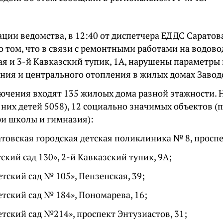
ции ведомства, в 12:40 от диспетчера ЕДДС Саратов
 том, что в связи с ремонтными работами на водово
ая и 3-й Кавказский тупик, 1А, нарушены параметры
ния и центрального отопления в жилых домах Завод
лючения входят 135 жилоых дома разной этажности. 
 них детей 5058), 12 социально значимых объектов (
ри школы и гимназия):
атовская городская детская поликлиника
№
8,
проспе
кий сад 130», 2-й Кавказский тупик, 9А;
тский сад
№
105»,
Пензенская, 39;
тский сад
№
184»,
Пономарева, 16;
тский сад
№
214»,
проспект Энтузиастов, 31;