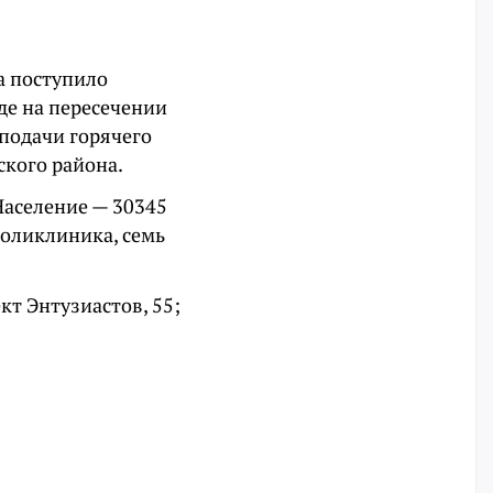
а поступило
де на пересечении
 подачи горячего
ского района.
Население
— 30345
поликлиника, семь
кт Энтузиастов, 55;