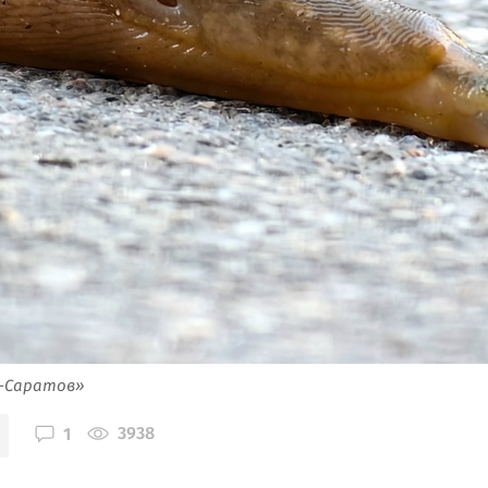
я-Саратов»
3938
1