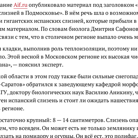
дание
Аif.ru
опубликовало материал под заголовком «
слизней в Подмосковье». В нём речь шла о возможно
и гигантских испанских слизней, которые прибыли в
ым материалом. По словам биолога Дмитрия Сафонов
связи с тем, что в столичном регионе выпало очень м
л кладки, выполнив роль теплоизоляции, поэтому ни
ло. Этой весной в Московском регионе их высокая ч
на», — пояснил эксперт.
кой области в этом году также были сильные снегопа
-Саратов» обратился к заведующему кафедрой морф
ГУ, доктору биологических наук Василию Аникину, ч
тен испанский слизень и стоит ли ожидать нашестви
 регионе.
остаточно крупный: 8 — 14 сантиметров. Слизень опа
ем, что всеяден. Он может есть не только землянику 
лзать на помидору и огурцы. Он всё ест, это полифаг