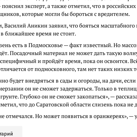
— пояснил эксперт, а также отметил, что в российских
щников, которые могли бы бороться с вредителем.
ем, Василий Аникин заявил, что бояться масштабного
 в ближайшее время не стоит.
изень есть в Подмосковье — факт известный. Но масс
ёт. Посадочный материал не может дать такую волну
 специфичный и пройдёт время, пока он освоится. Вс
тличается от подмосковного, там нет таких низких 
но будет внедряться в сады и огороды, на дачи, если
ерзании он не сможет задержаться. Только в теплиц
грунте. Глубоко он не сможет закопаться», — рассказ
метил, что до Саратовской области слизень пока не 
не отмечался. Но может появиться в оранжереях», — 
тарий