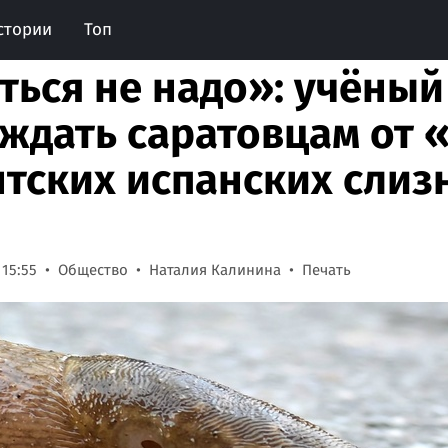
стории
Топ
ться не надо»: учёный
 ждать саратовцам от
нтских испанских слиз
 15:55
Общество
Наталия Калинина
Печать