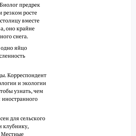
Биолог предрек
м резком росте
 столицу вместе
а, оно крайне
ного снега.
 одно яйцо
исленность
ды. Корреспондент
ологии и экологии
тобы узнать, чем
я иностранного
сен для сельского
и клубнику,
. Местные