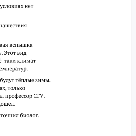
 условиях нет
 нашествия
овая вспышка
. Этот вид
ё-таки климат
температур.
 будут тёплые зимы.
ах, только
ал профессор СГУ.
дошёл.
уточнил биолог.