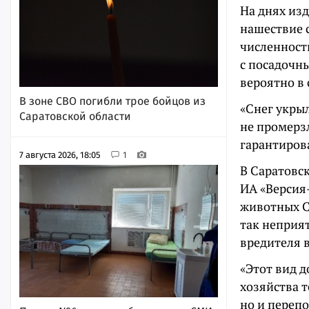
На днях из
нашествие 
численност
с посадочн
вероятно в 
В зоне СВО погибли трое бойцов из
«Снег укры
Саратовской области
не промерз
гарантирова
7 августа 2026, 18:05
1
В Саратовс
ИА «Версия
животных С
так неприя
вредителя в
«Этот вид д
хозяйства т
но и перепо