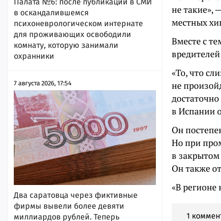
Палата №6: после публикации в СМИ
не такие», 
в оскандалившемся
местных хи
психоневрологическом интернате
для проживающих освободили
Вместе с т
комнату, которую занимали
вредителей
охранники
«То, что сл
не произойд
7 августа 2026, 17:54
достаточно
в Испании о
Он постепен
Но при пром
в закрытом 
Он также от
«В регионе 
Два саратовца через фиктивные
фирмы вывели более девяти
1 коммен
миллиардов рублей. Теперь